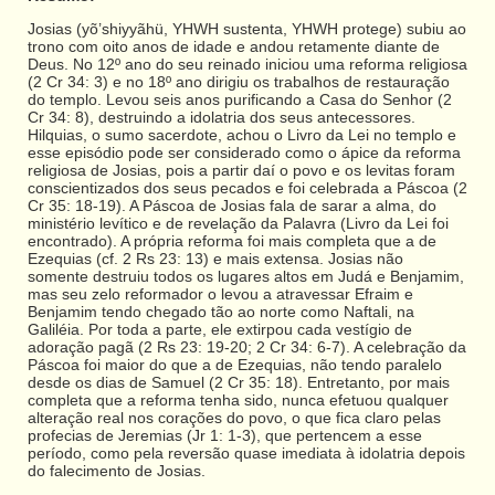
Josias (yõ’shiyyãhü, YHWH sustenta, YHWH protege) subiu ao
trono com oito anos de idade e andou retamente diante de
Deus. No 12º ano do seu reinado iniciou uma reforma religiosa
(2 Cr 34: 3) e no 18º ano dirigiu os trabalhos de restauração
do templo. Levou seis anos purificando a Casa do Senhor (2
Cr 34: 8), destruindo a idolatria dos seus antecessores.
Hilquias, o sumo sacerdote, achou o Livro da Lei no templo e
esse episódio pode ser considerado como o ápice da reforma
religiosa de Josias, pois a partir daí o povo e os levitas foram
conscientizados dos seus pecados e foi celebrada a Páscoa (2
Cr 35: 18-19). A Páscoa de Josias fala de sarar a alma, do
ministério levítico e de revelação da Palavra (Livro da Lei foi
encontrado). A própria reforma foi mais completa que a de
Ezequias (cf. 2 Rs 23: 13) e mais extensa. Josias não
somente destruiu todos os lugares altos em Judá e Benjamim,
mas seu zelo reformador o levou a atravessar Efraim e
Benjamim tendo chegado tão ao norte como Naftali, na
Galiléia. Por toda a parte, ele extirpou cada vestígio de
adoração pagã (2 Rs 23: 19-20; 2 Cr 34: 6-7). A celebração da
Páscoa foi maior do que a de Ezequias, não tendo paralelo
desde os dias de Samuel (2 Cr 35: 18). Entretanto, por mais
completa que a reforma tenha sido, nunca efetuou qualquer
alteração real nos corações do povo, o que fica claro pelas
profecias de Jeremias (Jr 1: 1-3), que pertencem a esse
período, como pela reversão quase imediata à idolatria depois
do falecimento de Josias.