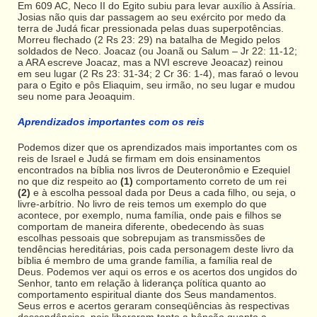
Em 609 AC, Neco II do Egito subiu para levar auxílio à Assíria.
Josias não quis dar passagem ao seu exército por medo da
terra de Judá ficar pressionada pelas duas superpotências.
Morreu flechado (2 Rs 23: 29) na batalha de Megido pelos
soldados de Neco. Joacaz (ou Joanã ou Salum – Jr 22: 11-12;
a ARA escreve Joacaz, mas a NVI escreve Jeoacaz) reinou
em seu lugar (2 Rs 23: 31-34; 2 Cr 36: 1-4), mas faraó o levou
para o Egito e pôs Eliaquim, seu irmão, no seu lugar e mudou
seu nome para Jeoaquim.
Aprendizados importantes com os reis
Podemos dizer que os aprendizados mais importantes com os
reis de Israel e Judá se firmam em dois ensinamentos
encontrados na bíblia nos livros de Deuteronômio e Ezequiel
no que diz respeito ao
(1)
comportamento correto de um rei
(2)
e à escolha pessoal dada por Deus a cada filho, ou seja, o
livre-arbítrio. No livro de reis temos um exemplo do que
acontece, por exemplo, numa família, onde pais e filhos se
comportam de maneira diferente, obedecendo às suas
escolhas pessoais que sobrepujam as transmissões de
tendências hereditárias, pois cada personagem deste livro da
bíblia é membro de uma grande família, a família real de
Deus. Podemos ver aqui os erros e os acertos dos ungidos do
Senhor, tanto em relação à liderança política quanto ao
comportamento espiritual diante dos Seus mandamentos.
Seus erros e acertos geraram conseqüências às respectivas
descendências, pois liberaram tanto a bênção quanto a