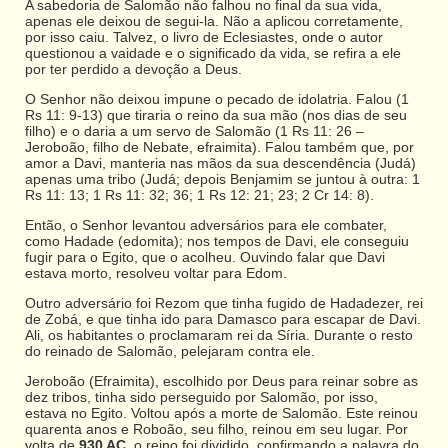
A sabedoria de Salomão não falhou no final da sua vida,
apenas ele deixou de segui-la. Não a aplicou corretamente,
por isso caiu. Talvez, o livro de Eclesiastes, onde o autor
questionou a vaidade e o significado da vida, se refira a ele
por ter perdido a devoção a Deus.
O Senhor não deixou impune o pecado de idolatria. Falou (1
Rs 11: 9-13) que tiraria o reino da sua mão (nos dias de seu
filho) e o daria a um servo de Salomão (1 Rs 11: 26 –
Jeroboão, filho de Nebate, efraimita). Falou também que, por
amor a Davi, manteria nas mãos da sua descendência (Judá)
apenas uma tribo (Judá; depois Benjamim se juntou à outra: 1
Rs 11: 13; 1 Rs 11: 32; 36; 1 Rs 12: 21; 23; 2 Cr 14: 8).
Então, o Senhor levantou adversários para ele combater,
como Hadade (edomita); nos tempos de Davi, ele conseguiu
fugir para o Egito, que o acolheu. Ouvindo falar que Davi
estava morto, resolveu voltar para Edom.
Outro adversário foi Rezom que tinha fugido de Hadadezer, rei
de Zobá, e que tinha ido para Damasco para escapar de Davi.
Ali, os habitantes o proclamaram rei da Síria. Durante o resto
do reinado de Salomão, pelejaram contra ele.
Jeroboão (Efraimita), escolhido por Deus para reinar sobre as
dez tribos, tinha sido perseguido por Salomão, por isso,
estava no Egito. Voltou após a morte de Salomão. Este reinou
quarenta anos e Roboão, seu filho, reinou em seu lugar. Por
volta de
930 AC
, o reino foi dividido, confirmando a palavra do