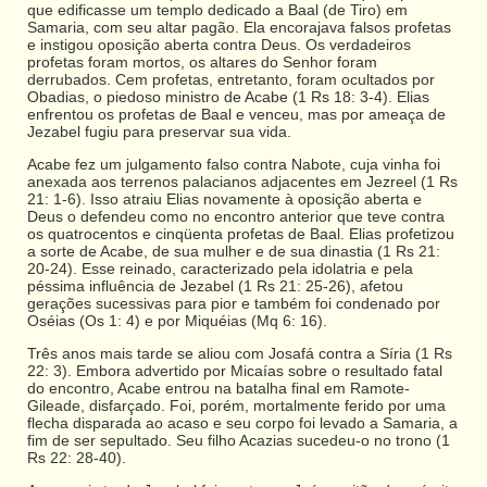
que edificasse um templo dedicado a Baal (de Tiro) em
Samaria, com seu altar pagão. Ela encorajava falsos profetas
e instigou oposição aberta contra Deus. Os verdadeiros
profetas foram mortos, os altares do Senhor foram
derrubados. Cem profetas, entretanto, foram ocultados por
Obadias, o piedoso ministro de Acabe (1 Rs 18: 3-4). Elias
enfrentou os profetas de Baal e venceu, mas por ameaça de
Jezabel fugiu para preservar sua vida.
Acabe fez um julgamento falso contra Nabote, cuja vinha foi
anexada aos terrenos palacianos adjacentes em Jezreel (1 Rs
21: 1-6). Isso atraiu Elias novamente à oposição aberta e
Deus o defendeu como no encontro anterior que teve contra
os quatrocentos e cinqüenta profetas de Baal. Elias profetizou
a sorte de Acabe, de sua mulher e de sua dinastia (1 Rs 21:
20-24). Esse reinado, caracterizado pela idolatria e pela
péssima influência de Jezabel (1 Rs 21: 25-26), afetou
gerações sucessivas para pior e também foi condenado por
Oséias (Os 1: 4) e por Miquéias (Mq 6: 16).
Três anos mais tarde se aliou com Josafá contra a Síria (1 Rs
22: 3). Embora advertido por Micaías sobre o resultado fatal
do encontro, Acabe entrou na batalha final em Ramote-
Gileade, disfarçado. Foi, porém, mortalmente ferido por uma
flecha disparada ao acaso e seu corpo foi levado a Samaria, a
fim de ser sepultado. Seu filho Acazias sucedeu-o no trono (1
Rs 22: 28-40).