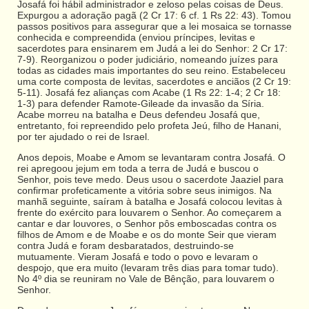
Josafá foi hábil administrador e zeloso pelas coisas de Deus.
Expurgou a adoração pagã (2 Cr 17: 6 cf. 1 Rs 22: 43). Tomou
passos positivos para assegurar que a lei mosaica se tornasse
conhecida e compreendida (enviou príncipes, levitas e
sacerdotes para ensinarem em Judá a lei do Senhor: 2 Cr 17:
7-9). Reorganizou o poder judiciário, nomeando juízes para
todas as cidades mais importantes do seu reino. Estabeleceu
uma corte composta de levitas, sacerdotes e anciãos (2 Cr 19:
5-11). Josafá fez alianças com Acabe (1 Rs 22: 1-4; 2 Cr 18:
1-3) para defender Ramote-Gileade da invasão da Síria.
Acabe morreu na batalha e Deus defendeu Josafá que,
entretanto, foi repreendido pelo profeta Jeú, filho de Hanani,
por ter ajudado o rei de Israel.
Anos depois, Moabe e Amom se levantaram contra Josafá. O
rei apregoou jejum em toda a terra de Judá e buscou o
Senhor, pois teve medo. Deus usou o sacerdote Jaaziel para
confirmar profeticamente a vitória sobre seus inimigos. Na
manhã seguinte, saíram à batalha e Josafá colocou levitas à
frente do exército para louvarem o Senhor. Ao começarem a
cantar e dar louvores, o Senhor pôs emboscadas contra os
filhos de Amom e de Moabe e os do monte Seir que vieram
contra Judá e foram desbaratados, destruindo-se
mutuamente. Vieram Josafá e todo o povo e levaram o
despojo, que era muito (levaram três dias para tomar tudo).
No 4º dia se reuniram no Vale de Bênção, para louvarem o
Senhor.