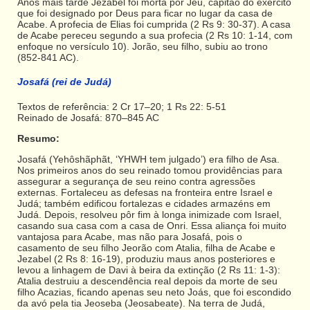
Anos mais tarde Jezabel foi morta por Jeú, capitão do exército
que foi designado por Deus para ficar no lugar da casa de
Acabe. A profecia de Elias foi cumprida (2 Rs 9: 30-37). A casa
de Acabe pereceu segundo a sua profecia (2 Rs 10: 1-14, com
enfoque no versículo 10). Jorão, seu filho, subiu ao trono
(852-841 AC).
Josafá (rei de Judá)
Textos de referência: 2 Cr 17–20; 1 Rs 22: 5-51
Reinado de Josafá: 870–845 AC
Resumo:
Josafá (Yehôshãphãt, ‘YHWH tem julgado’) era filho de Asa.
Nos primeiros anos do seu reinado tomou providências para
assegurar a segurança de seu reino contra agressões
externas. Fortaleceu as defesas na fronteira entre Israel e
Judá; também edificou fortalezas e cidades armazéns em
Judá. Depois, resolveu pôr fim à longa inimizade com Israel,
casando sua casa com a casa de Onri. Essa aliança foi muito
vantajosa para Acabe, mas não para Josafá, pois o
casamento de seu filho Jeorão com Atalia, filha de Acabe e
Jezabel (2 Rs 8: 16-19), produziu maus anos posteriores e
levou a linhagem de Davi à beira da extinção (2 Rs 11: 1-3):
Atalia destruiu a descendência real depois da morte de seu
filho Acazias, ficando apenas seu neto Joás, que foi escondido
da avó pela tia Jeoseba (Jeosabeate). Na terra de Judá,