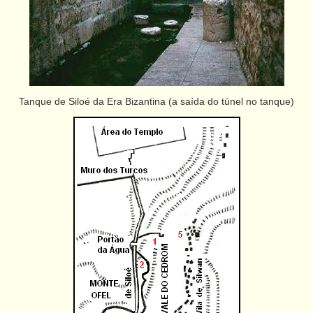
Tanque de Siloé da Era Bizantina (a saída do túnel no tanque)