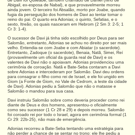
Abigail, ex-esposa de Nabal), e que provavelmente morreu
ainda jovem. O terceiro foi Absalão, morto por Joabe, quando
fugia da perseguição dos homens de Davi ao tentar tomar o
reino do pai. O quarto era Adonias; o quinto, Sefatias, e o
sexto, Itreão, os quais nasceram em Hebrom (2 Sm 3: 2-5; 1
Cr 3: 1-4).
O sucessor de Davi já tinha sido escolhido por Deus para ser
Salomão, entretanto, Adonias se achou no direito por ser mais
velho. Entendia-se com Joabe e com Abiatar (o sacerdote).
Entretanto, Zadoque (o sacerdote), Benaia, Natã, Simei, Reí
(provavelmente um oficial da guarda real de Davi) e os
valentes de Davi não o apoiavam. Adonias providenciou uma
cerimônia de coroação. Natã e Bate-Seba contaram a Davi
sobre Adonias e intercederam por Salomão. Davi deu ordens
para consagrar o filho como rei de Israel, e ele foi ungido em
Giom (a Fonte de Giom, no Vale de Cedrom, a leste da cidade
de Davi). Adonias pediu a Salomão que não o matasse e
Salomão o mandou para sua casa.
Davi instruiu Salomão sobre como deveria proceder como rei
diante de Deus e dos homens, apresentou-o oficialmente
como seu sucessor (1 Cr 28 e 29) e depois morreu. Salomão
foi coroado rei por todo o Israel, agora em cerimônia formal (1
Cr 29: 22b-25), não mais de emergência.
Adonias recorreu a Bate-Seba tentando uma estratégia para
não perder a chance de se sentar no trono: ele lhe pediu a