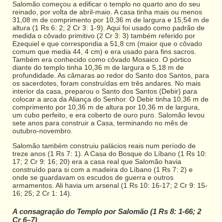
Salomão começou a edificar o templo no quarto ano do seu
reinado, por volta de abril-maio. A casa tinha mais ou menos
31,08 m de comprimento por 10,36 m de largura e 15,54 m de
altura (1 Rs 6: 2; 2 Cr 3: 1-9). Aqui foi usado como padrão de
medida o côvado primitivo (2 Cr 3: 3) também referido por
Ezequiel e que correspondia a 51,8 cm (maior que o côvado
comum que media 44, 4 cm) e era usado para fins sacros.
Também era conhecido como côvado Mosaico. O pórtico
diante do templo tinha 10,36 m de largura e 5,18 m de
profundidade. As câmaras ao redor do Santo dos Santos, para
os sacerdotes, foram construídas em três andares. No mais
interior da casa, preparou o Santo dos Santos (Debir) para
colocar a arca da Aliança do Senhor. O Debir tinha 10,36 m de
comprimento por 10,36 m de altura por 10,36 m de largura,
um cubo perfeito, e era coberto de ouro puro. Salomão levou
sete anos para construir a Casa, terminando no mês de
outubro-novembro.
Salomão também construiu palácios reais num período de
treze anos (1 Rs 7: 1). A Casa do Bosque do Líbano (1 Rs 10:
17; 2 Cr 9: 16; 20) era a casa real que Salomão havia
construído para si com a madeira do Líbano (1 Rs 7: 2) e
onde se guardavam os escudos de guerra e outros
armamentos. Ali havia um arsenal (1 Rs 10: 16-17; 2 Cr 9: 15-
16; 25; 2 Cr 1: 14).
A consagração do Templo por Salomão (1 Rs 8: 1-66; 2
Cr 6–7)