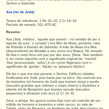
Senhor a Salomão.
Asa (rei de Judá)
Textos de referência: 1 Rs 15–16; 2 Cr 14–16
Período de reinado: 911–870 AC
Resumo:
Asa (’ãsã, ‘médico’, ‘aquele que sarará’ – no sentido de ser o
agente da cura, ‘o curador’) era filho de Abias, portanto, neto
de Roboão e bisneto de Salomão. A mãe de Abias era filha
(descendente) de Absalão e seu nome era Maaca. No reinado
de Asa o reino ficou em paz por dez anos. [Nota: ‘Asa’ também
é um nome Japonês com o significado original de: ‘manhã’.
‘Asa’ (pronunciado: ‘asha’) é um nome Nigeriano com o
significado de ‘gavião’, ‘falcão’ ou ‘pequeno falcão’].
Ele fez o que era reto perante o Senhor. Edificou cidades
fortificadas em Judá, pois havia paz na terra. Seu exército era
de trezentos mil homens de Judá que traziam lança e pavês
(escudos grandes que cobriam o corpo inteiro) e duzentos e
oitenta mil de Benjamim que traziam escudo (escudos
pequenos) e atiravam com arco (2 Cr 14: 8).
Zerá, o etíope, fez guerra contra Asa com um exército de um
milhão de homens e trezentos e vinte carros, no vale de
Zefatá, perto de Maressa, no território de Judá. Asa clamou ao