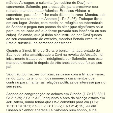
mão de Abisague, a sulamita (concubina de Davi), em
casamento; Salomão, por precaução, para preservar seu
reinado, mandou matar Adonias. Expulsou Abiatar, o
sacerdote, para não oficiar mais diante do trono. Mandou-o de
volta ao seu campo em Anatote (1 Rs 2: 26). Zadoque ficou
em seu lugar. Joabe, com medo, se refugiou no tabernáculo
do Senhor e pegou nas pontas do altar (que significava asilo
para um acusado até que fosse provada sua inocência ou sua
culpa). Salomão, que já tinha sido instruído por Davi quanto
ao seu comandante de exército, mandou Benaia executá-lo.
Este o substituiu no comando das tropas.
Quanto a Simei, filho de Gera, o benjamita, aparentado de
Saul que tinha amaldiçoado a Davi na revolta de Absalão, foi
inicialmente tratado com indulgência por Salomão, mas este
mandou executá-lo depois de três anos pelo que fez ao seu
pai.
Salomão, por razões políticas, se casou com a filha de Faraó,
rei do Egito. Este foi um dos inúmeros casamentos que
contraiu para manter as relações políticas de interesse para o
seu reino.
A tenda da congregação se achava em Gibeão (1 Cr 16: 39; 1
Cr 21: 29; 2 Cr 1: 3-5), enquanto a arca da Aliança estava em
Jerusalém, numa tenda que Davi construiu para ela (1 Cr
15:1; 1 Cr 16:1; 37-39; 2 Cr 1: 3-5; 1 Rs 3: 4; 15). Ali em
Gibeão o Senhor apareceu a Salomão num sonho, e lhe