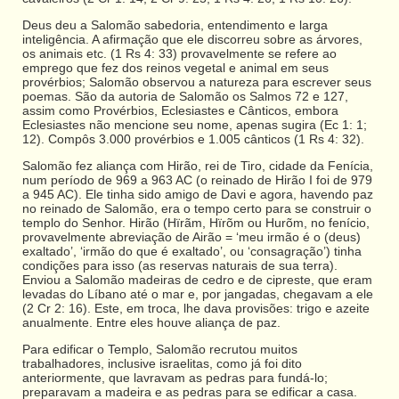
Deus deu a Salomão sabedoria, entendimento e larga
inteligência. A afirmação que ele discorreu sobre as árvores,
os animais etc. (1 Rs 4: 33) provavelmente se refere ao
emprego que fez dos reinos vegetal e animal em seus
provérbios; Salomão observou a natureza para escrever seus
poemas. São da autoria de Salomão os Salmos 72 e 127,
assim como Provérbios, Eclesiastes e Cânticos, embora
Eclesiastes não mencione seu nome, apenas sugira (Ec 1: 1;
12). Compôs 3.000 provérbios e 1.005 cânticos (1 Rs 4: 32).
Salomão fez aliança com Hirão, rei de Tiro, cidade da Fenícia,
num período de 969 a 963 AC (o reinado de Hirão I foi de 979
a 945 AC). Ele tinha sido amigo de Davi e agora, havendo paz
no reinado de Salomão, era o tempo certo para se construir o
templo do Senhor. Hirão (Hïrãm, Hïrõm ou Hurõm, no fenício,
provavelmente abreviação de Airão = ‘meu irmão é o (deus)
exaltado’, ‘irmão do que é exaltado’, ou ‘consagração’) tinha
condições para isso (as reservas naturais de sua terra).
Enviou a Salomão madeiras de cedro e de cipreste, que eram
levadas do Líbano até o mar e, por jangadas, chegavam a ele
(2 Cr 2: 16). Este, em troca, lhe dava provisões: trigo e azeite
anualmente. Entre eles houve aliança de paz.
Para edificar o Templo, Salomão recrutou muitos
trabalhadores, inclusive israelitas, como já foi dito
anteriormente, que lavravam as pedras para fundá-lo;
preparavam a madeira e as pedras para se edificar a casa.