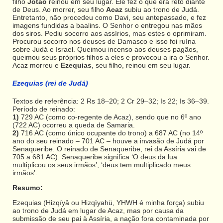
filho
Jotão
reinou em seu lugar. Ele fez o que era reto diante
de Deus. Ao morrer, seu filho
Acaz
subiu ao trono de Judá.
Entretanto, não procedeu como Davi, seu antepassado, e fez
imagens fundidas a baalins. O Senhor o entregou nas mãos
dos siros. Pediu socorro aos assírios, mas estes o oprimiram.
Procurou socorro nos deuses de Damasco e isso foi ruína
sobre Judá e Israel. Queimou incenso aos deuses pagãos,
queimou seus próprios filhos a eles e provocou a ira o Senhor.
Acaz morreu e
Ezequias
, seu filho, reinou em seu lugar.
Ezequias (rei de Judá)
Textos de referência: 2 Rs 18–20; 2 Cr 29–32; Is 22; Is 36–39.
Período de reinado:
1)
729 AC (como co-regente de Acaz), sendo que no 6º ano
(722 AC) ocorreu a queda de Samaria.
2)
716 AC (como único ocupante do trono) a 687 AC (no 14º
ano do seu reinado – 701 AC – houve a invasão de Judá por
Senaqueribe. O reinado de Senaqueribe, rei da Assíria vai de
705 a 681 AC). Senaqueribe significa ‘O deus da lua
multiplicou os seus irmãos’, ‘deus tem multiplicado meus
irmãos’.
Resumo:
Ezequias (Hizqïyâ ou Hizqïyahü, YHWH é minha força) subiu
ao trono de Judá em lugar de Acaz, mas por causa da
submissão de seu pai à Assíria, a nação fora contaminada por