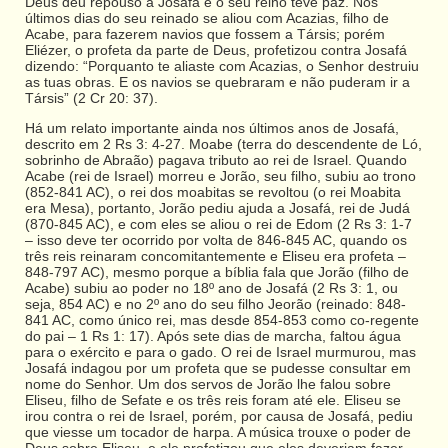
Deus deu repouso a Josafá e o seu reino teve paz. Nos
últimos dias do seu reinado se aliou com Acazias, filho de
Acabe, para fazerem navios que fossem a Társis; porém
Eliézer, o profeta da parte de Deus, profetizou contra Josafá
dizendo: “Porquanto te aliaste com Acazias, o Senhor destruiu
as tuas obras. E os navios se quebraram e não puderam ir a
Társis” (2 Cr 20: 37).
Há um relato importante ainda nos últimos anos de Josafá,
descrito em 2 Rs 3: 4-27. Moabe (terra do descendente de Ló,
sobrinho de Abraão) pagava tributo ao rei de Israel. Quando
Acabe (rei de Israel) morreu e Jorão, seu filho, subiu ao trono
(852-841 AC), o rei dos moabitas se revoltou (o rei Moabita
era Mesa), portanto, Jorão pediu ajuda a Josafá, rei de Judá
(870-845 AC), e com eles se aliou o rei de Edom (2 Rs 3: 1-7
– isso deve ter ocorrido por volta de 846-845 AC, quando os
três reis reinaram concomitantemente e Eliseu era profeta –
848-797 AC), mesmo porque a bíblia fala que Jorão (filho de
Acabe) subiu ao poder no 18º ano de Josafá (2 Rs 3: 1, ou
seja, 854 AC) e no 2º ano do seu filho Jeorão (reinado: 848-
841 AC, como único rei, mas desde 854-853 como co-regente
do pai – 1 Rs 1: 17). Após sete dias de marcha, faltou água
para o exército e para o gado. O rei de Israel murmurou, mas
Josafá indagou por um profeta que se pudesse consultar em
nome do Senhor. Um dos servos de Jorão lhe falou sobre
Eliseu, filho de Sefate e os três reis foram até ele. Eliseu se
irou contra o rei de Israel, porém, por causa de Josafá, pediu
que viesse um tocador de harpa. A música trouxe o poder de