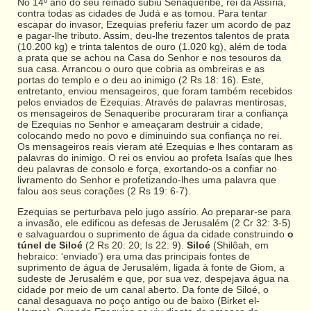
No 14º ano do seu reinado subiu Senaqueribe, rei da Assíria,
contra todas as cidades de Judá e as tomou. Para tentar
escapar do invasor, Ezequias preferiu fazer um acordo de paz
e pagar-lhe tributo. Assim, deu-lhe trezentos talentos de prata
(10.200 kg) e trinta talentos de ouro (1.020 kg), além de toda
a prata que se achou na Casa do Senhor e nos tesouros da
sua casa. Arrancou o ouro que cobria as ombreiras e as
portas do templo e o deu ao inimigo (2 Rs 18: 16). Este,
entretanto, enviou mensageiros, que foram também recebidos
pelos enviados de Ezequias. Através de palavras mentirosas,
os mensageiros de Senaqueribe procuraram tirar a confiança
de Ezequias no Senhor e ameaçaram destruir a cidade,
colocando medo no povo e diminuindo sua confiança no rei.
Os mensageiros reais vieram até Ezequias e lhes contaram as
palavras do inimigo. O rei os enviou ao profeta Isaías que lhes
deu palavras de consolo e força, exortando-os a confiar no
livramento do Senhor e profetizando-lhes uma palavra que
falou aos seus corações (2 Rs 19: 6-7).
Ezequias se perturbava pelo jugo assírio. Ao preparar-se para
a invasão, ele edificou as defesas de Jerusalém (2 Cr 32: 3-5)
e salvaguardou o suprimento de água da cidade construindo
o
túnel de Siloé
(2 Rs 20: 20; Is 22: 9).
Siloé
(Shilôah, em
hebraico: ‘enviado’) era uma das principais fontes de
suprimento de água de Jerusalém, ligada à fonte de Giom, a
sudeste de Jerusalém e que, por sua vez, despejava água na
cidade por meio de um canal aberto. Da fonte de Siloé, o
canal desaguava no poço antigo ou de baixo (Birket el-