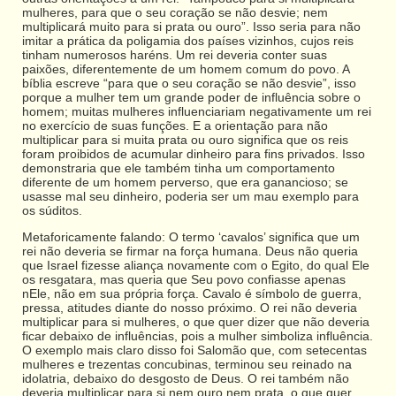
mulheres, para que o seu coração se não desvie; nem
multiplicará muito para si prata ou ouro”. Isso seria para não
imitar a prática da poligamia dos países vizinhos, cujos reis
tinham numerosos haréns. Um rei deveria conter suas
paixões, diferentemente de um homem comum do povo. A
bíblia escreve “para que o seu coração se não desvie”, isso
porque a mulher tem um grande poder de influência sobre o
homem; muitas mulheres influenciariam negativamente um rei
no exercício de suas funções. E a orientação para não
multiplicar para si muita prata ou ouro significa que os reis
foram proibidos de acumular dinheiro para fins privados. Isso
demonstraria que ele também tinha um comportamento
diferente de um homem perverso, que era ganancioso; se
usasse mal seu dinheiro, poderia ser um mau exemplo para
os súditos.
Metaforicamente falando: O termo ‘cavalos’ significa que um
rei não deveria se firmar na força humana. Deus não queria
que Israel fizesse aliança novamente com o Egito, do qual Ele
os resgatara, mas queria que Seu povo confiasse apenas
nEle, não em sua própria força. Cavalo é símbolo de guerra,
pressa, atitudes diante do nosso próximo. O rei não deveria
multiplicar para si mulheres, o que quer dizer que não deveria
ficar debaixo de influências, pois a mulher simboliza influência.
O exemplo mais claro disso foi Salomão que, com setecentas
mulheres e trezentas concubinas, terminou seu reinado na
idolatria, debaixo do desgosto de Deus. O rei também não
deveria multiplicar para si nem ouro nem prata, o que quer