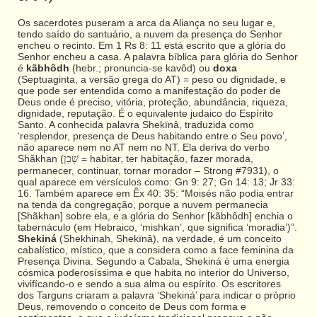
Os sacerdotes puseram a arca da Aliança no seu lugar e,
tendo saído do santuário, a nuvem da presença do Senhor
encheu o recinto. Em 1 Rs 8: 11 está escrito que a glória do
Senhor encheu a casa. A palavra bíblica para glória do Senhor
é
kãbhôdh
(hebr.; pronuncia-se kavôd) ou
doxa
(Septuaginta, a versão grega do AT) = peso ou dignidade, e
que pode ser entendida como a manifestação do poder de
Deus onde é preciso, vitória, proteção, abundância, riqueza,
dignidade, reputação. É o equivalente judaico do Espírito
Santo. A conhecida palavra Shekïnâ, traduzida como
‘resplendor, presença de Deus habitando entre o Seu povo’,
não aparece nem no AT nem no NT. Ela deriva do verbo
Shãkhan (
= habitar, ter habitação, fazer morada,
שָׁכַן
permanecer, continuar, tornar morador – Strong #7931), o
qual aparece em versículos como: Gn 9: 27; Gn 14: 13; Jr 33:
16. Também aparece em Êx 40: 35: “Moisés não podia entrar
na tenda da congregação, porque a nuvem permanecia
[Shãkhan] sobre ela, e a glória do Senhor [kãbhôdh] enchia o
tabernáculo (em Hebraico, ‘mishkan’, que significa ‘moradia’)”.
Shekiná
(Shekhinah, Shekïnâ), na verdade, é um conceito
cabalístico, místico, que a considera como a face feminina da
Presença Divina. Segundo a Cabala, Shekiná é uma energia
cósmica poderosíssima e que habita no interior do Universo,
vivifícando-o e sendo a sua alma ou espírito. Os escritores
dos Targuns criaram a palavra ‘Shekiná’ para indicar o próprio
Deus, removendo o conceito de Deus com forma e