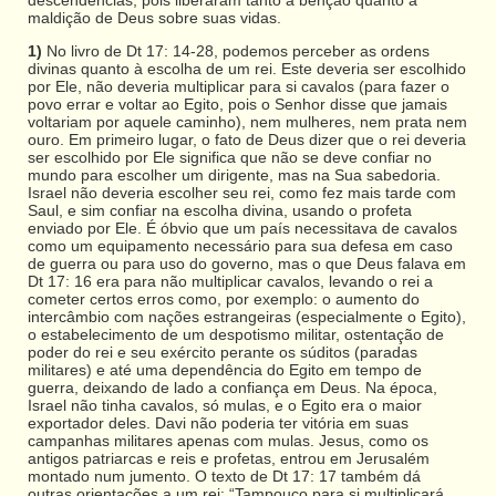
maldição de Deus sobre suas vidas.
1)
No livro de Dt 17: 14-28, podemos perceber as ordens
divinas quanto à escolha de um rei. Este deveria ser escolhido
por Ele, não deveria multiplicar para si cavalos (para fazer o
povo errar e voltar ao Egito, pois o Senhor disse que jamais
voltariam por aquele caminho), nem mulheres, nem prata nem
ouro. Em primeiro lugar, o fato de Deus dizer que o rei deveria
ser escolhido por Ele significa que não se deve confiar no
mundo para escolher um dirigente, mas na Sua sabedoria.
Israel não deveria escolher seu rei, como fez mais tarde com
Saul, e sim confiar na escolha divina, usando o profeta
enviado por Ele. É óbvio que um país necessitava de cavalos
como um equipamento necessário para sua defesa em caso
de guerra ou para uso do governo, mas o que Deus falava em
Dt 17: 16 era para não multiplicar cavalos, levando o rei a
cometer certos erros como, por exemplo: o aumento do
intercâmbio com nações estrangeiras (especialmente o Egito),
o estabelecimento de um despotismo militar, ostentação de
poder do rei e seu exército perante os súditos (paradas
militares) e até uma dependência do Egito em tempo de
guerra, deixando de lado a confiança em Deus. Na época,
Israel não tinha cavalos, só mulas, e o Egito era o maior
exportador deles. Davi não poderia ter vitória em suas
campanhas militares apenas com mulas. Jesus, como os
antigos patriarcas e reis e profetas, entrou em Jerusalém
montado num jumento. O texto de Dt 17: 17 também dá
outras orientações a um rei: “Tampouco para si multiplicará