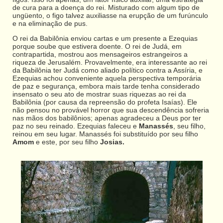
de cura para a doença do rei. Misturado com algum tipo de
ungüento, o figo talvez auxiliasse na erupção de um furúnculo
e na eliminação de pus.
O rei da Babilônia enviou cartas e um presente a Ezequias
porque soube que estivera doente. O rei de Judá, em
contrapartida, mostrou aos mensageiros estrangeiros a
riqueza de Jerusalém. Provavelmente, era interessante ao rei
da Babilônia ter Judá como aliado político contra a Assíria, e
Ezequias achou conveniente aquela perspectiva temporária
de paz e segurança, embora mais tarde tenha considerado
insensato o seu ato de mostrar suas riquezas ao rei da
Babilônia (por causa da repreensão do profeta Isaías). Ele
não pensou no provável horror que sua descendência sofreria
nas mãos dos babilônios; apenas agradeceu a Deus por ter
paz no seu reinado. Ezequias faleceu e
Manassés
, seu filho,
reinou em seu lugar. Manassés foi substituído por seu filho
Amom
e este, por seu filho
Josias.