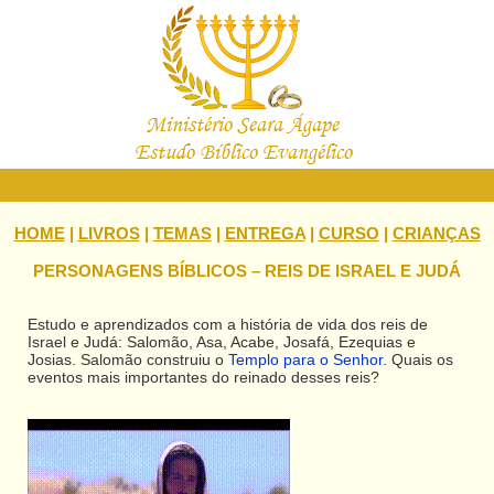
HOME
|
LIVROS
|
TEMAS
|
ENTREGA
|
CURSO
|
CRIANÇAS
PERSONAGENS BÍBLICOS – REIS DE ISRAEL E JUDÁ
Estudo e aprendizados com a história de vida dos reis de
Israel e Judá: Salomão, Asa, Acabe, Josafá, Ezequias e
Josias. Salomão construiu o
Templo para o Senhor
. Quais os
eventos mais importantes do reinado desses reis?