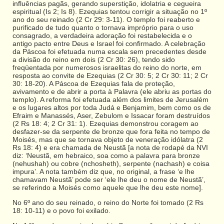
influências pagãs, gerando superstição, idolatria e cegueira
espiritual (Is 2; Is 8). Ezequias tentou corrigir a situação no 1º
ano do seu reinado (2 Cr 29: 3-11). O templo foi reaberto e
purificado de tudo quanto o tornava impróprio para o uso
consagrado, a verdadeira adoração foi restabelecida e o
antigo pacto entre Deus e Israel foi confirmado. A celebração
da Páscoa foi efetuada numa escala sem precedentes desde
a divisão do reino em dois (2 Cr 30: 26), tendo sido
freqüentada por numerosos israelitas do reino do norte, em
resposta ao convite de Ezequias (2 Cr 30: 5; 2 Cr 30: 11; 2 Cr
30: 18-20). A Páscoa de Ezequias fala de proteção,
avivamento e de abrir a porta à Palavra (ele abriu as portas do
templo). A reforma foi efetuada além dos limites de Jerusalém
e os lugares altos por toda Judá e Benjamim, bem como os de
Efraim e Manassés, Aser, Zebulom e Issacar foram destruídos
(2 Rs 18: 4; 2 Cr 31: 1). Ezequias demonstrou coragem ao
desfazer-se da serpente de bronze que fora feita no tempo de
Moisés, mas que se tornava objeto de veneração idólatra (2
Rs 18: 4) e era chamada de Neustã [a nota de rodapé da NVI
diz: ‘Neustã, em hebraico, soa como a palavra para bronze
(nehushah) ou cobre (nchosheth), serpente (nachash) e coisa
impura’. A nota também diz que, no original, a frase ‘e lhe
chamavam Neustã’ pode ser ‘ele lhe deu o nome de Neustã’,
se referindo a Moisés como aquele que lhe deu este nome].
No 6º ano do seu reinado, o reino do Norte foi tomado (2 Rs
18: 10-11) e o povo foi exilado.