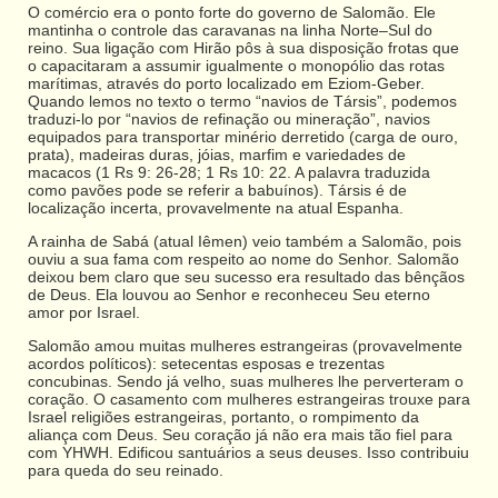
O comércio era o ponto forte do governo de Salomão. Ele
mantinha o controle das caravanas na linha Norte–Sul do
reino. Sua ligação com Hirão pôs à sua disposição frotas que
o capacitaram a assumir igualmente o monopólio das rotas
marítimas, através do porto localizado em Eziom-Geber.
Quando lemos no texto o termo “navios de Társis”, podemos
traduzi-lo por “navios de refinação ou mineração”, navios
equipados para transportar minério derretido (carga de ouro,
prata), madeiras duras, jóias, marfim e variedades de
macacos (1 Rs 9: 26-28; 1 Rs 10: 22. A palavra traduzida
como pavões pode se referir a babuínos). Társis é de
localização incerta, provavelmente na atual Espanha.
A rainha de Sabá (atual Iêmen) veio também a Salomão, pois
ouviu a sua fama com respeito ao nome do Senhor. Salomão
deixou bem claro que seu sucesso era resultado das bênçãos
de Deus. Ela louvou ao Senhor e reconheceu Seu eterno
amor por Israel.
Salomão amou muitas mulheres estrangeiras (provavelmente
acordos políticos): setecentas esposas e trezentas
concubinas. Sendo já velho, suas mulheres lhe perverteram o
coração. O casamento com mulheres estrangeiras trouxe para
Israel religiões estrangeiras, portanto, o rompimento da
aliança com Deus. Seu coração já não era mais tão fiel para
com YHWH. Edificou santuários a seus deuses. Isso contribuiu
para queda do seu reinado.