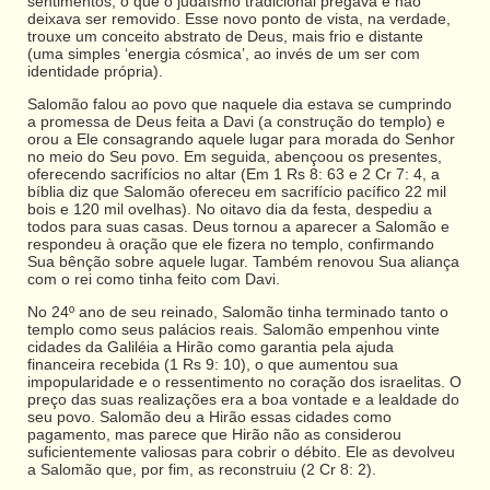
sentimentos, o que o judaísmo tradicional pregava e não
deixava ser removido. Esse novo ponto de vista, na verdade,
trouxe um conceito abstrato de Deus, mais frio e distante
(uma simples ‘energia cósmica’, ao invés de um ser com
identidade própria).
Salomão falou ao povo que naquele dia estava se cumprindo
a promessa de Deus feita a Davi (a construção do templo) e
orou a Ele consagrando aquele lugar para morada do Senhor
no meio do Seu povo. Em seguida, abençoou os presentes,
oferecendo sacrifícios no altar (Em 1 Rs 8: 63 e 2 Cr 7: 4, a
bíblia diz que Salomão ofereceu em sacrifício pacífico 22 mil
bois e 120 mil ovelhas). No oitavo dia da festa, despediu a
todos para suas casas. Deus tornou a aparecer a Salomão e
respondeu à oração que ele fizera no templo, confirmando
Sua bênção sobre aquele lugar. Também renovou Sua aliança
com o rei como tinha feito com Davi.
No 24º ano de seu reinado, Salomão tinha terminado tanto o
templo como seus palácios reais. Salomão empenhou vinte
cidades da Galiléia a Hirão como garantia pela ajuda
financeira recebida (1 Rs 9: 10), o que aumentou sua
impopularidade e o ressentimento no coração dos israelitas. O
preço das suas realizações era a boa vontade e a lealdade do
seu povo. Salomão deu a Hirão essas cidades como
pagamento, mas parece que Hirão não as considerou
suficientemente valiosas para cobrir o débito. Ele as devolveu
a Salomão que, por fim, as reconstruiu (2 Cr 8: 2).