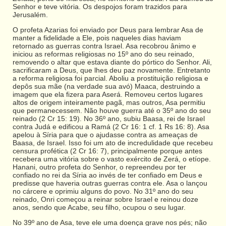
Senhor e teve vitória. Os despojos foram trazidos para
Jerusalém.
O profeta Azarias foi enviado por Deus para lembrar Asa de
manter a fidelidade a Ele, pois naqueles dias haviam
retornado as guerras contra Israel. Asa recobrou ânimo e
iniciou as reformas religiosas no 15º ano do seu reinado,
removendo o altar que estava diante do pórtico do Senhor. Ali,
sacrificaram a Deus, que lhes deu paz novamente. Entretanto
a reforma religiosa foi parcial. Aboliu a prostituição religiosa e
depôs sua mãe (na verdade sua avó) Maaca, destruindo a
imagem que ela fizera para Aserá. Removeu certos lugares
altos de origem inteiramente pagã, mas outros, Asa permitiu
que permanecessem. Não houve guerra até o 35º ano do seu
reinado (2 Cr 15: 19). No 36º ano, subiu Baasa, rei de Israel
contra Judá e edificou a Ramá (2 Cr 16: 1 cf. 1 Rs 16: 8). Asa
apelou à Síria para que o ajudasse contra as ameaças de
Baasa, de Israel. Isso foi um ato de incredulidade que recebeu
censura profética (2 Cr 16: 7), principalmente porque antes
recebera uma vitória sobre o vasto exército de Zerá, o etíope.
Hanani, outro profeta do Senhor, o repreendeu por ter
confiado no rei da Síria ao invés de ter confiado em Deus e
predisse que haveria outras guerras contra ele. Asa o lançou
no cárcere e oprimiu alguns do povo. No 31º ano do seu
reinado, Onri começou a reinar sobre Israel e reinou doze
anos, sendo que Acabe, seu filho, ocupou o seu lugar.
No 39º ano de Asa, teve ele uma doença grave nos pés; não