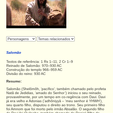
Salomão
Textos de referência: 1 Rs 1–11; 2 Cr 1–9
Reinado de Salomão: 970–930 AC
Construção do templo 966–959 AC
Divisão do reino: 930 AC
Resumo:
Salomão (Shelômõh, ‘pacífico’; também chamado pelo profeta
Natã de Jedidias, ‘amado do Senhor’) iniciou o seu reinado,
provavelmente, por um tempo em co-regência com Davi. Davi
já era velho e Adonias (’adhõniyyâ – ‘meu senhor é YHWH’),
seu quarto filho, disputou o direito ao trono. Seu primeiro filho
foi Amnom que foi morto pelo irmão Absalão. O segundo filho
de Davi foi Quileabe, também chamado de Daniel (filho de