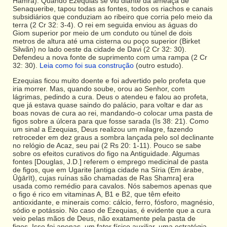
Hamra). Quando Ezequias se viu diante da ameaça de
Senaqueribe, tapou todas as fontes, todos os riachos e canais
subsidiários que conduziam ao ribeiro que corria pelo meio da
terra (2 Cr 32: 3-4). O rei em seguida enviou as águas do
Giom superior por meio de um conduto ou túnel de dois
metros de altura até uma cisterna ou poço superior (Birket
Silwãn) no lado oeste da cidade de Davi (2 Cr 32: 30).
Defendeu a nova fonte de suprimento com uma rampa (2 Cr
32: 30).
Leia como foi sua construção
(outro estudo).
Ezequias ficou muito doente e foi advertido pelo profeta que
iria morrer. Mas, quando soube, orou ao Senhor, com
lágrimas, pedindo a cura. Deus o atendeu e falou ao profeta,
que já estava quase saindo do palácio, para voltar e dar as
boas novas de cura ao rei, mandando-o colocar uma pasta de
figos sobre a úlcera para que fosse sarada (Is 38: 21). Como
um sinal a Ezequias, Deus realizou um milagre, fazendo
retroceder em dez graus a sombra lançada pelo sol declinante
no relógio de Acaz, seu pai (2 Rs 20: 1-11). Pouco se sabe
sobre os efeitos curativos do figo na Antiguidade. Algumas
fontes [Douglas, J.D.] referem o emprego medicinal de pasta
de figos, que em Ugarite [antiga cidade na Síria (Em árabe,
Ūġārīt), cujas ruínas são chamadas de Ras Shamra] era
usada como remédio para cavalos. Nós sabemos apenas que
o figo é rico em vitaminas A, B1 e B2, que têm efeito
antioxidante, e minerais como: cálcio, ferro, fósforo, magnésio,
sódio e potássio. No caso de Ezequias, é evidente que a cura
veio pelas mãos de Deus, não exatamente pela pasta de
figos. Isso foi apenas, um fator físico auxiliar, uma estratégia