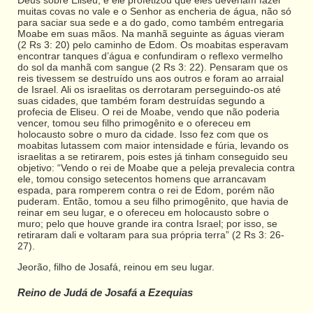
Deus sobre Eliseu, e ele profetizou que eles deveriam fazer
muitas covas no vale e o Senhor as encheria de água, não só
para saciar sua sede e a do gado, como também entregaria
Moabe em suas mãos. Na manhã seguinte as águas vieram
(2 Rs 3: 20) pelo caminho de Edom. Os moabitas esperavam
encontrar tanques d’água e confundiram o reflexo vermelho
do sol da manhã com sangue (2 Rs 3: 22). Pensaram que os
reis tivessem se destruído uns aos outros e foram ao arraial
de Israel. Ali os israelitas os derrotaram perseguindo-os até
suas cidades, que também foram destruídas segundo a
profecia de Eliseu. O rei de Moabe, vendo que não poderia
vencer, tomou seu filho primogênito e o ofereceu em
holocausto sobre o muro da cidade. Isso fez com que os
moabitas lutassem com maior intensidade e fúria, levando os
israelitas a se retirarem, pois estes já tinham conseguido seu
objetivo: “Vendo o rei de Moabe que a peleja prevalecia contra
ele, tomou consigo setecentos homens que arrancavam
espada, para romperem contra o rei de Edom, porém não
puderam. Então, tomou a seu filho primogênito, que havia de
reinar em seu lugar, e o ofereceu em holocausto sobre o
muro; pelo que houve grande ira contra Israel; por isso, se
retiraram dali e voltaram para sua própria terra” (2 Rs 3: 26-
27).
Jeorão, filho de Josafá, reinou em seu lugar.
Reino de Judá de Josafá a Ezequias