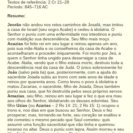
Textos de referência: 2 Cr 21–28
Período: 845–716 AC
Resumo:
Jeorão
não andou nos retos caminhos de Josafá, mas imitou
a casa de Israel (seu sogro Acabe) e cedeu à idolatria. O
Senhor o puniu com uma enfermidade nos intestinos e puniu
com maldição sua descendência. Seu filho mais moço
Acazias
foi feito rei em seu lugar e reinou apenas um ano,
pois sua mãe Atalia e os conselheiros da casa de Acabe o
aconselharam a proceder iniquamente. Foi morto por Jeú, a
quem o Senhor tinha ungido para desarraigar a casa de
Acabe. Atalia, vendo que o filho estava morto, destruiu toda a
descendência real da casa de Judá. O único sobrevivente foi
Joás
(salvo pela tia) que, posteriormente, com a ajuda do
sacerdote Joiada subiu ao trono com sete anos de idade e
reinou por quarenta anos. Como levou o povo à idolatria e
matou Zacarias, o sacerdote, filho de Joiada, Deus também
puniu sua casa, que foi destruída pelos seus próprios servos.
Amazias
, seu filho, reinou em seu lugar e fez o que era mau
aos olhos do Senhor, idolatrando os deuses edomitas. Seu
filho
Uzias
(ou
Azarias
– 2 Rs 14: 21; 2 Rs 15: 1) ocupou o
trono e, nos dias em que buscou ao Senhor, Deus o fez
prosperar; mas, tornando-se forte, seu coração se exaltou e
ele cometeu o mesmo pecado que Saul cometeu: quis
assumir uma função sacerdotal que não tinha e queimou
incenso no altar. Deus o puniu com lepra. Assim morreu e seu