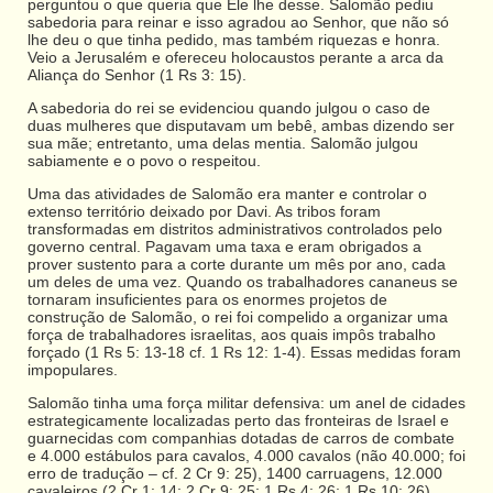
perguntou o que queria que Ele lhe desse. Salomão pediu
sabedoria para reinar e isso agradou ao Senhor, que não só
lhe deu o que tinha pedido, mas também riquezas e honra.
Veio a Jerusalém e ofereceu holocaustos perante a arca da
Aliança do Senhor (1 Rs 3: 15).
A sabedoria do rei se evidenciou quando julgou o caso de
duas mulheres que disputavam um bebê, ambas dizendo ser
sua mãe; entretanto, uma delas mentia. Salomão julgou
sabiamente e o povo o respeitou.
Uma das atividades de Salomão era manter e controlar o
extenso território deixado por Davi. As tribos foram
transformadas em distritos administrativos controlados pelo
governo central. Pagavam uma taxa e eram obrigados a
prover sustento para a corte durante um mês por ano, cada
um deles de uma vez. Quando os trabalhadores cananeus se
tornaram insuficientes para os enormes projetos de
construção de Salomão, o rei foi compelido a organizar uma
força de trabalhadores israelitas, aos quais impôs trabalho
forçado (1 Rs 5: 13-18 cf. 1 Rs 12: 1-4). Essas medidas foram
impopulares.
Salomão tinha uma força militar defensiva: um anel de cidades
estrategicamente localizadas perto das fronteiras de Israel e
guarnecidas com companhias dotadas de carros de combate
e 4.000 estábulos para cavalos, 4.000 cavalos (não 40.000; foi
erro de tradução – cf. 2 Cr 9: 25), 1400 carruagens, 12.000
cavaleiros (2 Cr 1: 14; 2 Cr 9: 25; 1 Rs 4: 26; 1 Rs 10: 26).