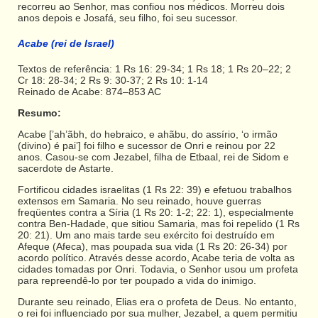
recorreu ao Senhor, mas confiou nos médicos. Morreu dois
anos depois e Josafá, seu filho, foi seu sucessor.
Acabe (rei de Israel)
Textos de referência: 1 Rs 16: 29-34; 1 Rs 18; 1 Rs 20–22; 2
Cr 18: 28-34; 2 Rs 9: 30-37; 2 Rs 10: 1-14
Reinado de Acabe: 874–853 AC
Resumo:
Acabe [’ah’ãbh, do hebraico, e ahãbu, do assírio, ‘o irmão
(divino) é pai’] foi filho e sucessor de Onri e reinou por 22
anos. Casou-se com Jezabel, filha de Etbaal, rei de Sidom e
sacerdote de Astarte.
Fortificou cidades israelitas (1 Rs 22: 39) e efetuou trabalhos
extensos em Samaria. No seu reinado, houve guerras
freqüentes contra a Síria (1 Rs 20: 1-2; 22: 1), especialmente
contra Ben-Hadade, que sitiou Samaria, mas foi repelido (1 Rs
20: 21). Um ano mais tarde seu exército foi destruído em
Afeque (Afeca), mas poupada sua vida (1 Rs 20: 26-34) por
acordo político. Através desse acordo, Acabe teria de volta as
cidades tomadas por Onri. Todavia, o Senhor usou um profeta
para repreendê-lo por ter poupado a vida do inimigo.
Durante seu reinado, Elias era o profeta de Deus. No entanto,
o rei foi influenciado por sua mulher, Jezabel, a quem permitiu