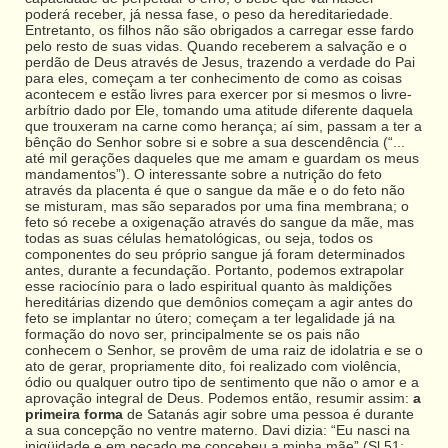
poderá receber, já nessa fase, o peso da hereditariedade.
Entretanto, os filhos não são obrigados a carregar esse fardo
pelo resto de suas vidas. Quando receberem a salvação e o
perdão de Deus através de Jesus, trazendo a verdade do Pai
para eles, começam a ter conhecimento de como as coisas
acontecem e estão livres para exercer por si mesmos o livre-
arbítrio dado por Ele, tomando uma atitude diferente daquela
que trouxeram na carne como herança; aí sim, passam a ter a
bênção do Senhor sobre si e sobre a sua descendência (“...
até mil gerações daqueles que me amam e guardam os meus
mandamentos”). O interessante sobre a nutrição do feto
através da placenta é que o sangue da mãe e o do feto não
se misturam, mas são separados por uma fina membrana; o
feto só recebe a oxigenação através do sangue da mãe, mas
todas as suas células hematológicas, ou seja, todos os
componentes do seu próprio sangue já foram determinados
antes, durante a fecundação. Portanto, podemos extrapolar
esse raciocínio para o lado espiritual quanto às maldições
hereditárias dizendo que demônios começam a agir antes do
feto se implantar no útero; começam a ter legalidade já na
formação do novo ser, principalmente se os pais não
conhecem o Senhor, se provêm de uma raiz de idolatria e se o
ato de gerar, propriamente dito, foi realizado com violência,
ódio ou qualquer outro tipo de sentimento que não o amor e a
aprovação integral de Deus. Podemos então, resumir assim:
a
primeira forma
de Satanás agir sobre uma pessoa é durante
a sua concepção no ventre materno. Davi dizia: “Eu nasci na
iniqüidade e em pecado me concebeu a minha mãe” (Sl 51: