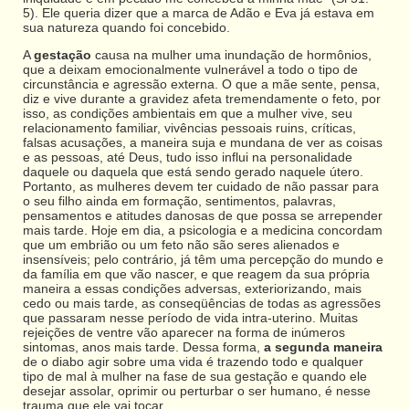
5). Ele queria dizer que a marca de Adão e Eva já estava em
sua natureza quando foi concebido.
A
gestação
causa na mulher uma inundação de hormônios,
que a deixam emocionalmente vulnerável a todo o tipo de
circunstância e agressão externa. O que a mãe sente, pensa,
diz e vive durante a gravidez afeta tremendamente o feto, por
isso, as condições ambientais em que a mulher vive, seu
relacionamento familiar, vivências pessoais ruins, críticas,
falsas acusações, a maneira suja e mundana de ver as coisas
e as pessoas, até Deus, tudo isso influi na personalidade
daquele ou daquela que está sendo gerado naquele útero.
Portanto, as mulheres devem ter cuidado de não passar para
o seu filho ainda em formação, sentimentos, palavras,
pensamentos e atitudes danosas de que possa se arrepender
mais tarde. Hoje em dia, a psicologia e a medicina concordam
que um embrião ou um feto não são seres alienados e
insensíveis; pelo contrário, já têm uma percepção do mundo e
da família em que vão nascer, e que reagem da sua própria
maneira a essas condições adversas, exteriorizando, mais
cedo ou mais tarde, as conseqüências de todas as agressões
que passaram nesse período de vida intra-uterino. Muitas
rejeições de ventre vão aparecer na forma de inúmeros
sintomas, anos mais tarde. Dessa forma,
a segunda maneira
de o diabo agir sobre uma vida é trazendo todo e qualquer
tipo de mal à mulher na fase de sua gestação e quando ele
desejar assolar, oprimir ou perturbar o ser humano, é nesse
trauma que ele vai tocar.