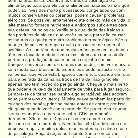
bem na área física. Observe as datas de vacinação e a
alimentação para que ele coma alimentos naturais o mais que
puder, ao invés dos muito processados, congelados ou com
muitos conservantes ou corantes; podem causar problemas
alérgicos. Se possível, amamente-o até o sexto mês de vida; o
leite materno fornece nutrientes e anticorpos suficientes para
sua defesa imunológica. Verifique a qualidade das fraldas e
dos produtos de higiene que você usa nele para não causar
assaduras ou qualquer outro problema dermatológico. Não o
aqueça demais com roupas muito grossas ou de material
sintético. Ao contrário do que muitas mães pensam, os bebês
têm uma taxa de metabolismo mais intensa do que o adulto,
portanto a produção de calor no seu corpinho é maior.
Brinque, converse com ele o mais que puder, com voz macia e
sem mudanças bruscas de timbre, pois pode assustá-lo; ele
vai pensar que você está brigando com ele. E quando ele rolar
para a beirada da cama na troca de fralda, não grite; ele
apenas não tem noção do perigo ainda. Chegue o mais perto
que puder e puxe-o delicadamente de volta para lugar seguro.
Lembre-se de tornar seu banho algo agradável; eles adoram
água (lembra-os do útero). Música suave também faz parte do
cuidado dos bebês, principalmente antes de dormir; por isso
ele gosta quando você canta para ele. Se puder, entre numa
livraria evangélica e pergunte sobre CDs para bebês
dormirem. São ótimos. Depois disso vem a parte mais
delicada de tudo: parentes. Nem todos são tão delicados e o
bebê vai reagir a muitos deles, mas mantenha a calma e use
de psicologia. Peça direção ao Espírito Santo e você vai