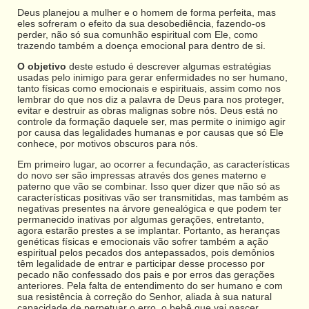
Deus planejou a mulher e o homem de forma perfeita, mas
eles sofreram o efeito da sua desobediência, fazendo-os
perder, não só sua comunhão espiritual com Ele, como
trazendo também a doença emocional para dentro de si.
O objetivo
deste estudo é descrever algumas estratégias
usadas pelo inimigo para gerar enfermidades no ser humano,
tanto físicas como emocionais e espirituais, assim como nos
lembrar do que nos diz a palavra de Deus para nos proteger,
evitar e destruir as obras malignas sobre nós. Deus está no
controle da formação daquele ser, mas permite o inimigo agir
por causa das legalidades humanas e por causas que só Ele
conhece, por motivos obscuros para nós.
Em primeiro lugar, ao ocorrer a fecundação, as características
do novo ser são impressas através dos genes materno e
paterno que vão se combinar. Isso quer dizer que não só as
características positivas vão ser transmitidas, mas também as
negativas presentes na árvore genealógica e que podem ter
permanecido inativas por algumas gerações, entretanto,
agora estarão prestes a se implantar. Portanto, as heranças
genéticas físicas e emocionais vão sofrer também a ação
espiritual pelos pecados dos antepassados, pois demônios
têm legalidade de entrar e participar desse processo por
pecado não confessado dos pais e por erros das gerações
anteriores. Pela falta de entendimento do ser humano e com
sua resistência à correção do Senhor, aliada à sua natural
capacidade de perpetuar o erro, o bebê que vai nascer