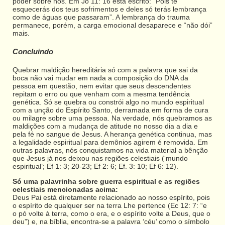
poder sobre nós. Em Jó 11: 16 está escrito: “Pois te
esquecerás dos teus sofrimentos e deles só terás lembrança
como de águas que passaram”. A lembrança do trauma
permanece, porém, a carga emocional desaparece e “não dói”
mais.
Concluindo
Quebrar maldição hereditária só com a palavra que sai da
boca não vai mudar em nada a composição do DNA da
pessoa em questão, nem evitar que seus descendentes
repitam o erro ou que venham com a mesma tendência
genética. Só se quebra ou constrói algo no mundo espiritual
com a unção do Espírito Santo, derramada em forma de cura
ou milagre sobre uma pessoa. Na verdade, nós quebramos as
maldições com a mudança de atitude no nosso dia a dia e
pela fé no sangue de Jesus. A herança genética continua, mas
a legalidade espiritual para demônios agirem é removida. Em
outras palavras, nós conquistamos na vida material a bênção
que Jesus já nos deixou nas regiões celestiais (‘mundo
espiritual’; Ef 1: 3; 20-23; Ef 2: 6; Ef. 3: 10; Ef 6: 12).
Só uma palavrinha sobre guerra espiritual e as regiões
celestiais mencionadas acima:
Deus Pai está diretamente relacionado ao nosso espírito, pois
o espírito de qualquer ser na terra Lhe pertence (Ec 12: 7: “e
o pó volte à terra, como o era, e o espírito volte a Deus, que o
deu”) e, na bíblia, encontra-se a palavra ‘céu’ como o símbolo