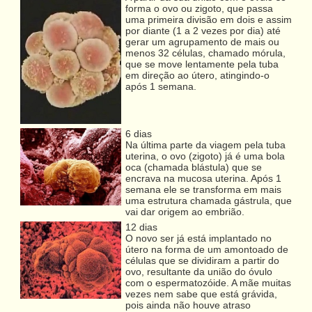
forma o ovo ou zigoto, que passa
uma primeira divisão em dois e assim
por diante (1 a 2 vezes por dia) até
gerar um agrupamento de mais ou
menos 32 células, chamado mórula,
que se move lentamente pela tuba
em direção ao útero, atingindo-o
após 1 semana.
6 dias
Na última parte da viagem pela tuba
uterina, o ovo (zigoto) já é uma bola
oca (chamada blástula) que se
encrava na mucosa uterina. Após 1
semana ele se transforma em mais
uma estrutura chamada gástrula, que
vai dar origem ao embrião.
12 dias
O novo ser já está implantado no
útero na forma de um amontoado de
células que se dividiram a partir do
ovo, resultante da união do óvulo
com o espermatozóide. A mãe muitas
vezes nem sabe que está grávida,
pois ainda não houve atraso