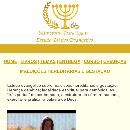
HOME
|
LIVROS
|
TEMAS
|
ENTREGA
|
CURSO
|
CRIANÇAS
MALDIÇÕES HEREDITÁRIAS E GESTAÇÃO
Estudo evangélico sobre maldições hereditárias e gestação.
Herança genética; legalidade espiritual para demônios; as
“três portas” do ser humano; a estrutura do cérebro humano;
exercitar e praticar a palavra de Deus.