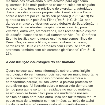
mesmos nos devolvendo o livre-arbítrio para agir como
quisermos. Não mais podemos colocar a culpa em ninguém,
pelo contrário, temos o privilégio de exercitar a autoridade
divina para dirigir nossa própria vida. A maldição de Deus
sobre o homem por causa do seu pecado (Gn 3: 14-19) foi
quebrada na cruz pelo Seu Filho (Rm 8: 1; Gl 3: 13), nos
dando a chance de vivermos agora debaixo de Sua bênção →
“Porque não recebestes o espírito de escravidão, para
viverdes, outra vez, atemorizados, mas recebestes o espírito
de adoção, baseados no qual clamamos: Aba, Pai. O próprio
Espírito testifica com o nosso espírito que somos filhos de
Deus. Ora, se somos filhos, somos também herdeiros,
herdeiros de Deus e co-herdeiros com Cristo; se com ele
sofremos, também com ele seremos glorificados” (Rm 8: 15-
17).
A constituição neurológica do ser humano
Quero colocar aqui uma informação sobre a constituição
neurológica do ser humano, pois isso vai ser muito importante
para compreendermos nosso processo de memória e
entendermos porque, muitas vezes, a palavra profética de
cura divina que foi liberada sobre a nossa vida demora um
tempo para agir e se tornar realidade no mundo material,
assim como se torna difícil para nós mudarmos nossos
hábitos de uma hora para outra. Isso nos faz também ter um
pouco mais de tolerância com os irmãos, ao invés de tachá-
los de incrédulos, só porque ainda não manifestaram a