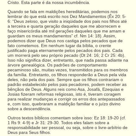
Cristo. Esta parte é da nossa incumbência.
Quando se fala em maldições hereditárias, podemos nos
lembrar do que está escrito nos Dez Mandamentos (Êx 20: 5-
6: “Deus zeloso, que visito a iniqüidade dos pais nos filhos até
a terceira e quarta geração daqueles que me aborrecem e
faço misericórdia até mil gerações daqueles que me amam e
guardam os meus mandamentos” cf. Nm 14: 18). Assim,
podemos dizer que Deus nos castiga pelos pecados que de
fato cometemos. Em nenhum lugar da bíblia, o crente
justificado paga eternamente pelos pecados dos pais. Cada
um morrerá pelo seu próprio pecado (Dt 24: 16; 2 Cr 25: 4b).
Isso não significa dizer, entretanto, que nada passa adiante na
árvore genealógica. Os padrões de comportamento
pecaminoso são, muitas vezes, transmitidos para os membros
da família. Entretanto, os filhos responderão a Deus pela vida
deles, não pela dos pais. Sempre que os filhos contrariam o
padrão estabelecido pelos pais pecadores, podem receber as
bênçãos de Deus. Alguns reis como Asa, Josafá, Ezequias e
Josias fizeram reformas religiosas, isto é, tiveram coragem
para realizar mudanças e corrigir os erros dos antepassados
e, com isso, quebraram a maldição familiar e o juízo divino
sobre a descendência.
Outros textos bíblicos comentam sobre isso: Ez 18: 19-20 (cf.
1 Rs 9: 4-9) e Jr 31: 29-30. Todos eles falam sobre a
responsabilidade ser pessoal, ou seja, sobre o livre-arbítrio de
Deus para Seus filhos.