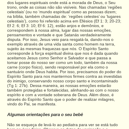
dos lugares espirituais onde está a morada de Deus, o Seu
trono, onde as coisas não são visíveis. Nas chamadas ‘regiões
celestiais’ (ou no ‘mundo espiritual’ como as pessoas dizem;
na bíblia, também chamadas de: ‘regiões celestes’ ou ‘lugares
celestiais’), como foi referido acima em Efésios (Ef 1: 3; 20-23;
Ef 2: 6; Ef 3: 10; Ef 6: 12), estão anjos e demônios, e
correspondem à nossa alma, lugar das nossas emoções,
pensamentos e vontade e que Satanás verdadeiramente
disputa. Por isso, Jesus veio para resgatá-la, dando-nos o
exemplo através de uma vida santa como homem na terra,
sujeito às mesmas fraquezas que nós. O Espírito Santo
corresponde à força espiritual divina que nos é dada quando
aceitamos Jesus como Senhor e Salvador e que passa a
tomar posse do nosso ser como um todo, também da nossa
carne (corpo físico), sendo responsável por ela como o
santuário onde Deus habita. Por isso, precisamos do poder do
Espírito Santo para nos mantermos firmes contra as investidas
do inimigo, conservando nosso corpo santo e incontaminado
(Tg 1: 27b). Dessa maneira, as nossas emoções estarão
também protegidas e fortalecidas, alinhando-as com o nosso
espírito e com a vontade soberana de Deus. Além disso, é
através do Espírito Santo que o poder de realizar milagres,
vindo do Pai, se manifesta.
Algumas orientações para o seu bebê
Não se esqueça de levá-lo ao pediatra para ver se está tudo