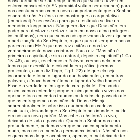
nossa forma de ser ou reagir; temos que voltar a fazer um
esforço consciente (o SN piramidal volta a ser acionado) para
nos acostumarmos com o novo comportamento que o Senhor
espera de nós. A ciência nos mostra que a carga afetiva
(emocional) é necessária para que o estímulo se fixe na
memória a longo prazo. Não quero dizer que Deus não tem
poder para desfazer e refazer tudo em nossa alma (milagres
instantâneos), nem que somos nós que vamos fazer algo sem
a participação do Seu Espírito; o que quero dizer que a nossa
parceria com Ele é que nos traz a vitória e nos faz
verdadeiramente novas criaturas. Paulo diz: “Mas não é
primeiro o espiritual, e sim o natural; depois o espiritual” (1 Co
15: 46), ou seja, recebemos a Palavra, cremos nela, mas
temos que exercitá-la e colocá-la em prática (sermos
praticantes, como diz Tiago, Tg 1: 22) até que ela seja
incorporada e tome o lugar do que havia antes; em outras
palavras, o ‘novo homem’ toma o lugar do ‘velho homem’.
Esse é o verdadeiro ‘milagre de cura pela fé’. Pensando
assim, vamos entender porque o inimigo muitas vezes nos
oprime e toca em certos traumas ou feridas do passado até
que os entreguemos nas mãos de Deus e Ele aja
sobrenaturalmente sobre isso quebrando as cadeias
espirituais, deixando que o Seu Espírito nos inunde e molde
em nós um novo padrão. Mas cabe a nós torná-lo vivo,
deixando de lado o passado. Quando o Senhor nos cura
profundamente, podemos ver que nosso comportamento
muda, mas nossa memória permanece intacta. Nós não nos
esquecemos do que aconteceu; apenas, o mal deixa de ter