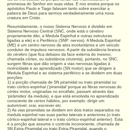
promessa do Senhor em suas vidas. E nos ensina porque os
apóstolos Paulo e Tiago falavam tanto sobre exercitar a
palavra de Deus para sermos verdadeiramente uma nova
criatura em Cristo.
Resumidamente, o nosso Sistema Nervoso é dividido em
Sistema Nervoso Central (SNC, onde está o cérebro
propriamente dito, a Medula Espinhal e outras estruturas
ligadas a ele) e o Periférico (SNP: nervos). A Medula Espinhal
(ME) é um centro nervoso de atos involuntários e um veículo
condutor de impulsos nervosos. A partir da substância branca
do cérebro (que fica debaixo da face externa do mesmo,
chamada córtex, ou substância cinzenta), portanto, no SNC,
surgem fibras que dão origem a vias nervosas ligadas à
motricidade e ao aprendizado (SN motor) que se dirigem à
Medula Espinhal e ao sistema periférico e se dividem em duas
porções:
1) a porção chamada de SN piramidal ou trato piramidal ou
trato córtico-espinhal (‘piramidal’ porque as fibras nervosas do
córtex motor, originadas no encéfalo, passam através das
‘pirâmides’ da medula), e que está envolvida no aprendizado
consciente de certos hábitos, por exemplo: dirigir um
automóvel, orar, escrever etc.
2) As vias piramidais se dividem em dois tratos separados na
medula espinhal nas suas partes laterais e anteriores (o trato
córtico-espinhal lateral e o trato córtico-espinhal anterior). Esta
é a porção que assume o controle inconsciente, chamada de
SN Extra-Piramidal ou trato Extra-Piramidal, quando o