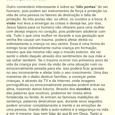
Outro comentário interessante é sobre as “
três portas
” do ser
humano, pois podem ser instrumentos de força e proteção na
vida de uma pessoa ou fatores de destruição e falta de
proteção. As três portas são: os olhos, os ouvidos e a boca. A
visão
nos leva a enxergar as coisas e desejá-las, por isso,
Jesus falava para os homens não olharem para uma mulher
com desejo impuro no coração, pois poderiam adulterar com
ela. Tudo o que uma mulher vir durante a sua gestação que
venha lhe causar um trauma, poderá afetar direta ou
indiretamente a criança no seu ventre. Essa é uma forma do
inimigo tocar indiretamente numa criança em formação;
mesmo que ela mesma não veja o mundo exterior, ela vai
sentir o efeito daquilo através dos sentimentos de sua mãe e
vai sofrer também. Se o trauma ocorrer nos primeiros anos de
vida da criança por meio da visão de uma situação ruim ou
emocionalmente pesada para ela, isso poderá ficar gravado
no seu inconsciente e afetar todo o seu crescimento. Uma das
maneiras de o diabo destruir famílias, a começar pelas
crianças, é através da TV e da Internet, onde imagens
pornográficas ou emocionalmente pesadas podem entrar na
alma, trazendo danos futuros. Através dos
ouvidos
, ou seja,
das palavras que ouvimos, podemos ter nossa alma
fortalecida ou ferida. Aí entram as famosas maldições de
sentença, palavras destrutivas que, durante anos seguidos
podem arruinar completamente a mente e as emoções de
uma pessoa, tirando dela a auto-estima e a segurança na vida
e em si mesma, isso sem falar de sua fé em Deus. Tanto a