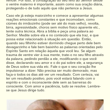
vencer. Por isso, a consagração do seu filho ao Senhor desde
o ventre materno é importante, assim como sua oração diária,
protegendo-o de tudo aquilo que não pertence a Jesus.
Caso ele já esteja maiorzinho e comece a apresentar algumas
reações emocionais constantes e que incomodam, como
ciúmes do irmãozinho (pode ser até do mais velho), revolta,
birra, agressividade, choros sem motivo físico aparente etc.,
tente outra técnica. Abra a bíblia e peça uma palavra ao
Senhor. Medite sobre ela e no conteúdo que ela traz, e que
possa estar relacionado à situação em questão. Então,
quando seu filhinho estiver dormindo chegue perto dele bem
devagarzinho e fale bem baixinho as palavras orientadas pelo
Espírito Santo em relação àquela que você leu. Se algum
trauma de ventre vier à sua mente, trate-o no seu filho através
da palavra, pedindo perdão a ele, modificando o que você
disse, declarando seu amor e o do pai sobre ele, a segurança
de Deus sobre sua vida etc. Fale o que o seu coração lhe
impulsionar a dizer. Não precisa ser muito demorado, mas
faça-o todos os dias até ver um resultado. Com certeza, vai
ter um resultado positivo, pois você estará falando com o
espírito e com o inconsciente dele sem as barreiras do
consciente. Com amor e paciência, tudo se resolve. Lembre-
se que Jesus dirige tudo.