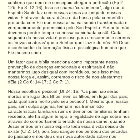
confirma que nem ele conseguiu chegar à perfeição (Fp 2:
12b; Fp 3: 12-16). Isso se chama ‘cura interior’, algo que o
Espírito Santo faz com nossas almas ao longo de nossas
vidas. É através da cura diária e da busca pela comunhão
profunda com Ele que nossa alma vai sendo transformada e
verdadeiramente preenchida pelo Seu Espírito. Portanto, não
devemos perder tempo na nossa caminhada cristã. Cada
segundo da nossa vida é precioso para crescermos e sermos
as ‘novas criaturas’ que o Senhor quer fazer de nós. Só Deus
é conhecedor da formação física e psicológica humana que
Ele mesmo criou.
Um fator que a bíblia menciona como importante nessa
prevenção de doenças emocionais e espirituais é não
mantermos jugo desigual com incrédulos, pois isso mina
nossa força e, assim, corremos o risco de nos afastarmos
dEle (2 Co 6: 14-17; 2 Co 7: 1).
Nossa escolha é pessoal (Dt 24: 16: “Os pais não serão
mortos em lugar dos filhos, nem os filhos, em lugar dos pais;
cada qual será morto pelo seu pecado”). Mesmo que nossos
pais, sem culpa alguma, tenham nos transmitido
características familiares ruins e demônios familiares tenham
recebido, até há algum tempo, a legalidade de agir sobre nós
através do comportamento errado da nossa carne, quando
Jesus entrou em nosso espírito toda essa dívida deixou de
existir (Cl 2: 14), pois Seu sangue nos perdoou dos pecados
do passado e nos deu uma nova autoridade sobre nós