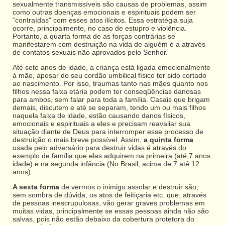
sexualmente transmissíveis são causas de problemas, assim
como outras doenças emocionais e espirituais podem ser
“contraídas” com esses atos ilícitos. Essa estratégia suja
ocorre, principalmente, no caso de estupro e violência.
Portanto, a quarta forma de as forças contrárias se
manifestarem com destruição na vida de alguém é a através
de contatos sexuais não aprovados pelo Senhor.
Até sete anos de idade, a criança está ligada emocionalmente
à mãe, apesar do seu cordão umbilical físico ter sido cortado
ao nascimento. Por isso, traumas tanto nas mães quanto nos
filhos nessa faixa etária podem ter conseqüências danosas
para ambos, sem falar para toda a família. Casais que brigam
demais, discutem e até se separam, tendo um ou mais filhos
naquela faixa de idade, estão causando danos físicos,
emocionais e espirituais a eles e precisam reavaliar sua
situação diante de Deus para interromper esse processo de
destruição o mais breve possível. Assim,
a quinta forma
usada pelo adversário para destruir vidas é através do
exemplo de família que elas adquirem na primeira (até 7 anos
idade) e na segunda infância (No Brasil, acima de 7 até 12
anos).
A sexta forma
de vermos o inimigo assolar e destruir são,
sem sombra de dúvida, os atos de feitiçaria etc. que, através
de pessoas inescrupulosas, vão gerar graves problemas em
muitas vidas, principalmente se essas pessoas ainda não são
salvas, pois não estão debaixo da cobertura protetora do