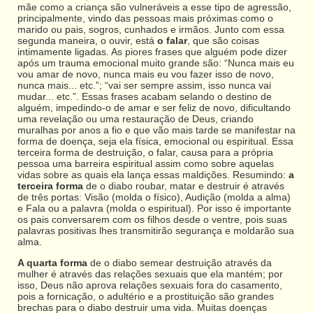
mãe como a criança são vulneráveis a esse tipo de agressão,
principalmente, vindo das pessoas mais próximas como o
marido ou pais, sogros, cunhados e irmãos. Junto com essa
segunda maneira, o ouvir, está
o falar
, que são coisas
intimamente ligadas. As piores frases que alguém pode dizer
após um trauma emocional muito grande são: “Nunca mais eu
vou amar de novo, nunca mais eu vou fazer isso de novo,
nunca mais... etc.”; “vai ser sempre assim, isso nunca vai
mudar... etc.”. Essas frases acabam selando o destino de
alguém, impedindo-o de amar e ser feliz de novo, dificultando
uma revelação ou uma restauração de Deus, criando
muralhas por anos a fio e que vão mais tarde se manifestar na
forma de doença, seja ela física, emocional ou espiritual. Essa
terceira forma de destruição, o falar, causa para a própria
pessoa uma barreira espiritual assim como sobre aquelas
vidas sobre as quais ela lança essas maldições. Resumindo:
a
terceira forma
de o diabo roubar, matar e destruir é através
de três portas: Visão (molda o físico), Audição (molda a alma)
e Fala ou a palavra (molda o espiritual). Por isso é importante
os pais conversarem com os filhos desde o ventre, pois suas
palavras positivas lhes transmitirão segurança e moldarão sua
alma.
A quarta forma
de o diabo semear destruição através da
mulher é através das relações sexuais que ela mantém; por
isso, Deus não aprova relações sexuais fora do casamento,
pois a fornicação, o adultério e a prostituição são grandes
brechas para o diabo destruir uma vida. Muitas doenças