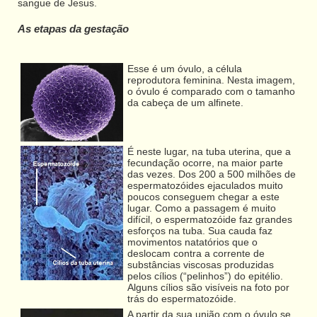
sangue de Jesus.
As etapas da gestação
Esse é um óvulo, a célula
reprodutora feminina. Nesta imagem,
o óvulo é comparado com o tamanho
da cabeça de um alfinete.
É neste lugar, na tuba uterina, que a
fecundação ocorre, na maior parte
das vezes. Dos 200 a 500 milhões de
espermatozóides ejaculados muito
poucos conseguem chegar a este
lugar. Como a passagem é muito
difícil, o espermatozóide faz grandes
esforços na tuba. Sua cauda faz
movimentos natatórios que o
deslocam contra a corrente de
substâncias viscosas produzidas
pelos cílios (“pelinhos”) do epitélio.
Alguns cílios são visíveis na foto por
trás do espermatozóide.
A partir da sua união com o óvulo se