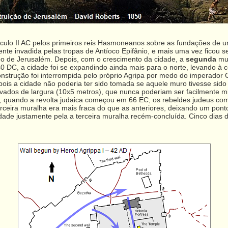
século II AC pelos primeiros reis Hasmoneanos sobre as fundações de u
ente invadida pelas tropas de Antíoco Epifânio, e mais uma vez ficou
leo de Jerusalém. Depois, com o crescimento da cidade, a
segunda
mur
 40 DC, a cidade foi se expandindo ainda mais para o norte, levando à
onstrução foi interrompida pelo próprio Agripa por medo do imperador
 pois a cidade não poderia ter sido tomada se aquele muro tivesse sido
ados de largura (10x5 metros), que nunca poderiam ser facilmente mi
, quando a revolta judaica começou em 66 EC, os rebeldes judeus comp
rceira muralha era mais fraca do que as anteriores, deixando um pon
idade justamente pela a terceira muralha recém-concluída. Cinco dias