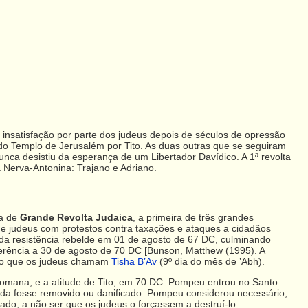
 insatisfação por parte dos judeus depois de séculos de opressão
o Templo de Jerusalém por Tito. As duas outras que se seguiram
nca desistiu da esperança de um Libertador Davídico. A 1ª revolta
a Nerva-Antonina: Trajano e Adriano.
da de
Grande Revolta Judaica
, a primeira de três grandes
 e judeus com protestos contra taxações e ataques a cidadãos
 da resistência rebelde em 01 de agosto de 67 DC, culminando
erência a 30 de agosto de 70 DC [Bunson, Matthew (1995). A
 do que os judeus chamam
Tisha B’Av
(9º dia do mês de ’Abh).
omana, e a atitude de Tito, em 70 DC. Pompeu entrou no Santo
nada fosse removido ou danificado. Pompeu considerou necessário,
lado, a não ser que os judeus o forçassem a destruí-lo.