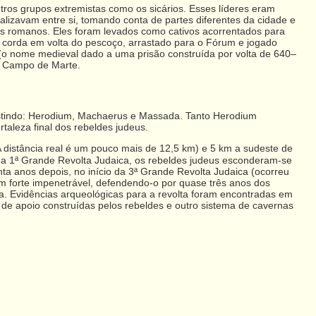
tros grupos extremistas como os sicários. Esses líderes eram
lizavam entre si, tomando conta de partes diferentes da cidade e
s romanos. Eles foram levados como cativos acorrentados para
ma corda em volta do pescoço, arrastado para o Fórum e jogado
a (o nome medieval dado a uma prisão construída por volta de 640–
do Campo de Marte.
istindo: Herodium, Machaerus e Massada. Tanto Herodium
leza final dos rebeldes judeus.
(A distância real é um pouco mais de 12,5 km) e 5 km a sudeste de
 a 1ª Grande Revolta Judaica, os rebeldes judeus esconderam-se
a anos depois, no início da 3ª Grande Revolta Judaica (ocorreu
m forte impenetrável, defendendo-o por quase três anos dos
 Evidências arqueológicas para a revolta foram encontradas em
 de apoio construídas pelos rebeldes e outro sistema de cavernas