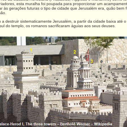
riadores, esta muralha foi poupada para proporcionar um acampament
ar às gerações futuras o tipo de cidade que Jerusalém era, quão bem 
hão.
struir sistematicamente Jerusalém, a partir da cidade baixa até o tan
ul do templo, os romanos sacrificaram águias aos seus deuses.