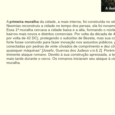
A
primeira muralha
da cidade, a mais interna, foi construída no 
Neemias reconstruiu a cidade no tempo dos persas, ela foi novam
Essa 1ª muralha cercava a cidade baixa e a alta, formando o núc
bairros mais novos e distritos comerciais. Por volta da década de
por volta de 42 DC), protegendo o subúrbio de Bezeta, mas sua c
forte fosse construído para fazer inovação nos assuntos públicos;
conectadas por pedras de vinte côvados de comprimento e dez côv
quaisquer máquinas” [Josefo, Guerras dos Judeus v.iv.§ 2]. Porém
iminente ataque romano. Devido à sua construção apressada, a te
mais tarde durante o cerco. Os romanos iniciaram seu ataque à c
muralha.