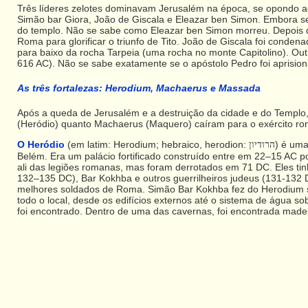
Três líderes zelotes dominavam Jerusalém na época, se opondo aos 
Simão bar Giora, João de Giscala e Eleazar ben Simon. Embora sen
do templo. Não se sabe como Eleazar ben Simon morreu. Depois d
Roma para glorificar o triunfo de Tito. João de Giscala foi cond
para baixo da rocha Tarpeia (uma rocha no monte Capitolino). Out
616 AC). Não se sabe exatamente se o apóstolo Pedro foi aprisio
As três fortalezas: Herodium, Machaerus e Massada
Após a queda de Jerusalém e a destruição da cidade e do Templo
(Heródio) quanto Machaerus (Maquero) caíram para o exército ro
O Heródio
(em latim: Herodium; hebraico, herodion:
) é uma
הרודיון
Belém. Era um palácio fortificado construído entre em 22–15 AC 
ali das legiões romanas, mas foram derrotados em 71 DC. Eles ti
132–135 DC), Bar Kokhba e outros guerrilheiros judeus (131-132 
melhores soldados de Roma. Simão Bar Kokhba fez do Herodium se
todo o local, desde os edifícios externos até o sistema de água 
foi encontrado. Dentro de uma das cavernas, foi encontrada madei