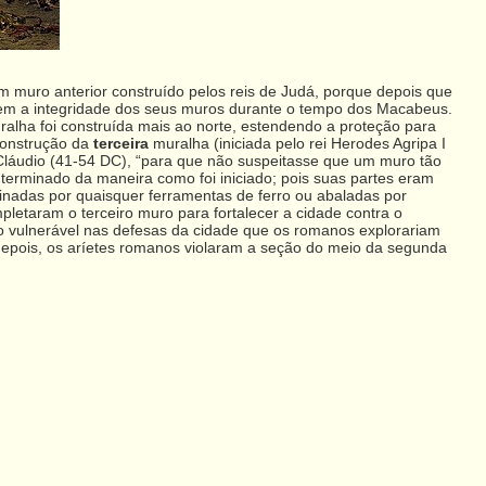
m muro anterior construído pelos reis de Judá, porque depois que
 sem a integridade dos seus muros durante o tempo dos Macabeus.
alha foi construída mais ao norte, estendendo a proteção para
 construção da
terceira
muralha (iniciada pelo rei Herodes Agripa I
 Cláudio (41-54 DC), “para que não suspeitasse que um muro tão
 terminado da maneira como foi iniciado; pois suas partes eram
nadas por quaisquer ferramentas de ferro ou abaladas por
letaram o terceiro muro para fortalecer a cidade contra o
to vulnerável nas defesas da cidade que os romanos explorariam
 depois, os aríetes romanos violaram a seção do meio da segunda