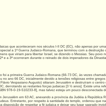
udaicas que aconteceram nos séculos I-II DC (EC), não apenas por uma
ecial a 1ª Guerra Judaico-Romana, que terminou com a destruição d
ns que viriam para libertar Israel, se dizendo o Messias. Seu povo nu
 2ª e a 3ª ocorreram durante o reinado de dois imperadores da Dinasti
o foi a primeira Guerra Judaico-Romana (66-73 DC, às vezes chama
 no ano 66 DC, inicialmente devido a tensões religiosas entre gregos
 Flávio Vespasiano Augusto) sitiaram Jerusalém e destruíram o centro
 derrotando as restantes forças judaicas [3 ½ anos]. Existe uma ref
2. ISBN 978-0-19-510233-8], mas talvez esteja um pouco desconectada
 Jerusalém em 63 AC, anexando a província da Judéia à República R
 judeus. Entretanto, por respeito à santidade do templo, ordenou que 
 disposição de respeitar a fé judaica e deixar seu lugar sagrado invio