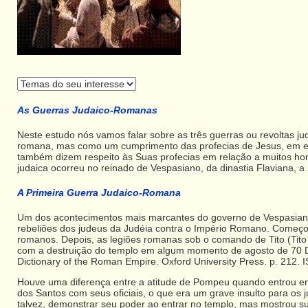
As Guerras Judaico-Romanas
Neste estudo nós vamos falar sobre as três guerras ou revoltas j
romana, mas como um cumprimento das profecias de Jesus, em esp
também dizem respeito às Suas profecias em relação a muitos home
judaica ocorreu no reinado de Vespasiano, da dinastia Flaviana, a
A Primeira Guerra Judaico-Romana
Um dos acontecimentos mais marcantes do governo de Vespasian
rebeliões dos judeus da Judéia contra o Império Romano. Começou
romanos. Depois, as legiões romanas sob o comando de Tito (Tito
com a destruição do templo em algum momento de agosto de 70 DC,
Dictionary of the Roman Empire. Oxford University Press. p. 21
Houve uma diferença entre a atitude de Pompeu quando entrou em
dos Santos com seus oficiais, o que era um grave insulto para os
talvez, demonstrar seu poder ao entrar no templo, mas mostrou sua