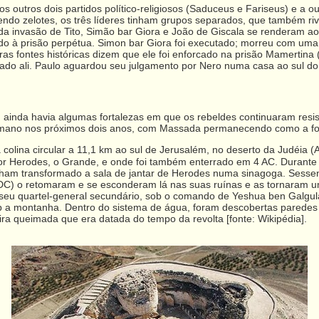
outros dois partidos político-religiosos (Saduceus e Fariseus) e a ou
do zelotes, os três líderes tinham grupos separados, que também riva
a invasão de Tito, Simão bar Giora e João de Giscala se renderam ao
enado à prisão perpétua. Simon bar Giora foi executado; morreu com u
ras fontes históricas dizem que ele foi enforcado na prisão Mamertin
nado ali. Paulo aguardou seu julgamento por Nero numa casa ao sul 
, ainda havia algumas fortalezas em que os rebeldes continuaram res
mano nos próximos dois anos, com Massada permanecendo como a forta
 colina circular a 11,1 km ao sul de Jerusalém, no deserto da Judéia 
por Herodes, o Grande, e onde foi também enterrado em 4 AC. Durante
nham transformado a sala de jantar de Herodes numa sinagoga. Sessent
DC) o retomaram e se esconderam lá nas suas ruínas e as tornaram u
u quartel-general secundário, sob o comando de Yeshua ben Galgula.
sob a montanha. Dentro do sistema de água, foram descobertas paredes
ra queimada que era datada do tempo da revolta [fonte: Wikipédia].