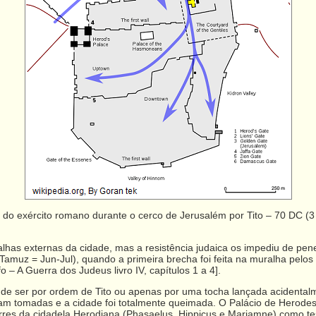
 do exército romano durante o cerco de Jerusalém por Tito – 70 DC (3
as externas da cidade, mas a resistência judaica os impediu de penet
amuz = Jun-Jul), quando a primeira brecha foi feita na muralha pelos 
 – A Guerra dos Judeus livro IV, capítulos 1 a 4].
de ser por ordem de Tito ou apenas por uma tocha lançada acidentalme
oram tomadas e a cidade foi totalmente queimada. O Palácio de Herode
orres da cidadela Herodiana (Phasaelus, Hippicus e Mariamne) como 