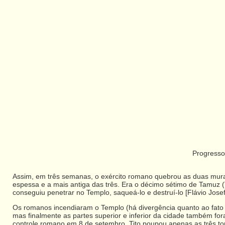
Progresso
Assim, em três semanas, o exército romano quebrou as duas muralh
espessa e a mais antiga das três. Era o décimo sétimo de Tamuz (T
conseguiu penetrar no Templo, saqueá-lo e destruí-lo [Flávio Josefo
Os romanos incendiaram o Templo (há divergência quanto ao fato 
mas finalmente as partes superior e inferior da cidade também f
controle romano em 8 de setembro. Tito poupou apenas as três t