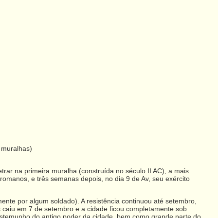
 muralhas)
rar na primeira muralha (construída no século II AC), a mais
romanos, e três semanas depois, no dia 9 de Av, seu exército
nte por algum soldado). A resistência continuou até setembro,
s caiu em 7 de setembro e a cidade ficou completamente sob
testemunho do antigo poder da cidade, bem como grande parte do