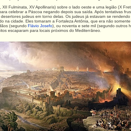
 XII Fulminata, XV Apollinaris) sobre o lado oeste e uma legião (X Fret
 para celebrar a Páscoa negando depois sua saída. Após tentativas fru
 os desertores judeus em torno delas. Os judeus já estavam se renden
do na cidade. Eles tomaram a Fortaleza Antônia, que era não somente
adãos (segundo
Flávio Josefo
), ou noventa e sete mil (segundo outros h
itos escaparam para locais próximos do Mediterrâneo.