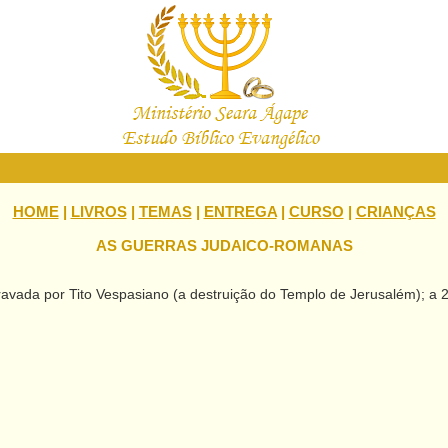
HOME
|
LIVROS
|
TEMAS
|
ENTREGA
|
CURSO
|
CRIANÇAS
AS GUERRAS JUDAICO-ROMANAS
travada por Tito Vespasiano (a destruição do Templo de Jerusalém); a 