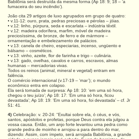
Babilônia será destruída da mesma forma (Ap 18: 9; 18 – ‘a
fumaceira do seu incêndio’).
João cita 29 artigos de luxo agrupados em grupo de quatro:
• v.11-12: ouro, prata, pedras preciosas e pérolas – jóias.
• v.12: linho, púrpura, seda e escarlata – indústria têxtil.
• v.12: madeira odorífera, marfim, móvel de madeira
preciosíssima, de bronze, de ferro e de mármore –
ornamentação e embelezamento de palácios.
• v.13: canela de cheiro, especiarias, incenso, ungüento e
bálsamo – cosméticos.
• v.13: vinho, azeite, flor de farinha e trigo – culinária.
• v.13: gado, ovelhas, cavalos e carros, escravos, almas
humanas – mercadorias vivas.
Todos os reinos (animal, mineral e vegetal) entram em
falência.
O comércio internacional (v.17-19 – ‘mar’); o mundo
econômico entra em colapso.
Ela será tomada de surpresa: Ap 18: 10: ‘em uma só hora,
chegou o teu juízo’; Ap 18: 17: ‘Em uma só hora, ficou
devastada’; Ap 18: 19: ‘Em uma só hora, foi devastada’ – cf. Jr
51: 41.
4)
Celebração: v. 20-24: “Exultai sobre ela, ó céus, e vós,
santos, apóstolos e profetas, porque Deus contra ela julgou a
vossa causa. Então, um anjo forte levantou uma pedra como
grande pedra de moinho e arrojou-a para dentro do mar,
dizendo: Assim, com ímpeto, será arrojada Babilônia, a grande