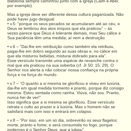
Babilônia sempre caminhou junto com a igreja (Caim e Abel,
por exemplo).
Mas a igreja deve ser diferente dessa cultura paganizada. Não
pode haver jugo desigual.
• v.5: “porque os seus pecados se acumularam até ao céu, e
Deus se lembrou dos atos iníquos que ela praticou” – às
vezes parece que Deus é tolerante demais, mas Seu cálice e
Sua paciência têm uma medida; aí vem a destruição.
• v.6 – “Dai-lhe em retribuição como também ela retribuiu,
pagai-lhe em dobro segundo as suas obras e, no cálice em
que ela misturou bebidas, misturai dobrado para ela”.
Esse versículo transmite uma espécie de revanche contra o
mal que ela praticou na sua soberba (cf. Jr 50: 15; 29). O
Senhor nos alerta a não colocar nossa confiança na própria
força e na força do mundo.
• v.7 – “O quanto a si mesma se glorificou e viveu em luxúria,
dai-lhe em igual medida tormento e pranto, porque diz consigo
mesma: Estou sentada como rainha. Viúva, não sou. Pranto,
nunca hei de ver!”
Isso significa que a si mesma se glorificou. Esse versículo
retrata o culto ao prazer e à luxúria. Mas o homem não se
satisfará mais com isso e entrará em colapso.
• v.8 – “Por isso, em um só dia, sobrevirão os seus flagelos:
morte, pranto e fome; e será consumida no fogo, porque
poderoso é o Senhor Deus, que a julgou”.