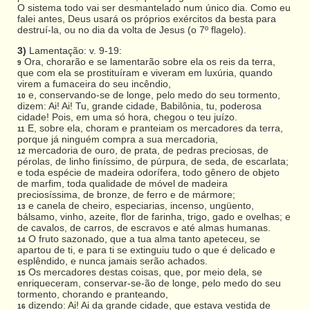
O sistema todo vai ser desmantelado num único dia. Como eu
falei antes, Deus usará os próprios exércitos da besta para
destruí-la, ou no dia da volta de Jesus (o 7º flagelo).
3)
Lamentação: v. 9-19:
Ora, chorarão e se lamentarão sobre ela os reis da terra,
9
que com ela se prostituíram e viveram em luxúria, quando
virem a fumaceira do seu incêndio,
e, conservando-se de longe, pelo medo do seu tormento,
10
dizem: Ai! Ai! Tu, grande cidade, Babilônia, tu, poderosa
cidade! Pois, em uma só hora, chegou o teu juízo.
E, sobre ela, choram e pranteiam os mercadores da terra,
11
porque já ninguém compra a sua mercadoria,
mercadoria de ouro, de prata, de pedras preciosas, de
12
pérolas, de linho finíssimo, de púrpura, de seda, de escarlata;
e toda espécie de madeira odorífera, todo gênero de objeto
de marfim, toda qualidade de móvel de madeira
preciosíssima, de bronze, de ferro e de mármore;
e canela de cheiro, especiarias, incenso, ungüento,
13
bálsamo, vinho, azeite, flor de farinha, trigo, gado e ovelhas; e
de cavalos, de carros, de escravos e até almas humanas.
O fruto sazonado, que a tua alma tanto apeteceu, se
14
apartou de ti, e para ti se extinguiu tudo o que é delicado e
esplêndido, e nunca jamais serão achados.
Os mercadores destas coisas, que, por meio dela, se
15
enriqueceram, conservar-se-ão de longe, pelo medo do seu
tormento, chorando e pranteando,
dizendo: Ai! Ai da grande cidade, que estava vestida de
16