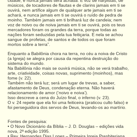
cidade, e nunca jamais será achada. E voz de harpistas, de
músicos, de tocadores de flautas e de clarins jamais em ti se
ouvirá, nem artífice algum de qualquer arte jamais em ti se
achará, e nunca jamais em ti se ouvirá o ruído de pedra de
moinho. Também jamais em ti brilhará luz de candeia; nem
voz de noivo ou de noiva jamais em ti se ouvirá, pois os teus
mercadores foram os grandes da terra, porque todas as
nações foram seduzidas pela tua feitiçaria. E nela se achou
sangue de profetas, de santos e de todos os que foram
mortos sobre a terra”.
Enquanto a Babilônia chora na terra, no céu a noiva de Cristo
(a Igreja) se alegra por causa da repentina destruição do
sistema do mundo.
Na Babilônia não mais se ouvirá música, não se verá trabalho,
arte, criatividade, coisas novas, suprimento (moinhos), mas
fome (v. 22).
Também não terá luz; será um lugar de trevas, a saber,
afastamento de Deus, condenação eterna. Não haverá
relacionamento de amor (‘noivo e noiva’).
Isso descreve a cena do Juízo final, o inferno (v. 23).
O v. 24 repete que ela foi uma feiticeira (praticou culto falso) e
foi perseguidora dos servos de Deus, levando-os ao martírio.
Fontes de pesquisa:
• O Novo Dicionário da Bíblia – J. D. Douglas – edições vida
nova, 2ª edição 1995.
• Rev. Hernandes Dias Lopes – Primeira Igreja Presbiteriana