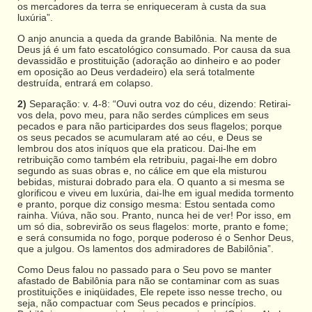
os mercadores da terra se enriqueceram à custa da sua
luxúria”.
O anjo anuncia a queda da grande Babilônia. Na mente de
Deus já é um fato escatológico consumado. Por causa da sua
devassidão e prostituição (adoração ao dinheiro e ao poder
em oposição ao Deus verdadeiro) ela será totalmente
destruída, entrará em colapso.
2)
Separação: v. 4-8: “Ouvi outra voz do céu, dizendo: Retirai-
vos dela, povo meu, para não serdes cúmplices em seus
pecados e para não participardes dos seus flagelos; porque
os seus pecados se acumularam até ao céu, e Deus se
lembrou dos atos iníquos que ela praticou. Dai-lhe em
retribuição como também ela retribuiu, pagai-lhe em dobro
segundo as suas obras e, no cálice em que ela misturou
bebidas, misturai dobrado para ela. O quanto a si mesma se
glorificou e viveu em luxúria, dai-lhe em igual medida tormento
e pranto, porque diz consigo mesma: Estou sentada como
rainha. Viúva, não sou. Pranto, nunca hei de ver! Por isso, em
um só dia, sobrevirão os seus flagelos: morte, pranto e fome;
e será consumida no fogo, porque poderoso é o Senhor Deus,
que a julgou. Os lamentos dos admiradores de Babilônia”.
Como Deus falou no passado para o Seu povo se manter
afastado de Babilônia para não se contaminar com as suas
prostituições e iniqüidades, Ele repete isso nesse trecho, ou
seja, não compactuar com Seus pecados e princípios.