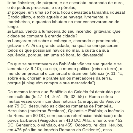
linho finíssimo, de púrpura, e de escarlata, adornada de ouro,
e de pedras preciosas, e de pérolas,
porque, em uma só hora, ficou devastada tamanha riqueza!
17
E todo piloto, e todo aquele que navega livremente, e
marinheiros, e quantos labutam no mar conservaram-se de
longe.
Então, vendo a fumaceira do seu incêndio, gritavam: Que
18
cidade se compara à grande cidade?
Lançaram pó sobre a cabeça e, chorando e pranteando,
19
gritavam: Ai! Ai da grande cidade, na qual se enriqueceram
todos os que possuíam navios no mar, à custa da sua
opulência, porque, em uma só hora, foi devastada!
Os que se sustentavam da Babilônia vão ver sua queda e se
lamentar (v. 9-10), ou seja, o mundo político (reis da terra), o
mundo empresarial e comercial entram em falência (v. 11: “E,
sobre ela, choram e pranteiam os mercadores da terra,
porque já ninguém compra a sua mercadoria”).
Da mesma forma que Babilônia da Caldéia foi destruída por
um incêndio (Is 47: 14; Jr 51: 25; 32; 58) e Roma sofreu
muitas vezes com incêndios naturais (a erupção do Vesúvio
em 79 DC, destruindo as cidades romanas de Pompéia,
Herculano (moderna Ercolano), Oplontis e Estábia; o incêndio
de Roma em 80 DC, com poucas referências históricas) e de
povos bárbaros (Visigodos em 410 DC; Átila, o huno, em 452
DC; Genserico, o vândalo, em 455; Odoacro, rei dos Hérulos,
em 476 pôs fim ao Império Romano do Ocidente), essa