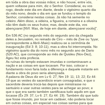
em toda a obra das vossas mãos; e não houve, entre vós,
quem voltasse para mim, diz o Senhor. Considerai, eu vos
rogo, desde este dia em diante, desde o vigésimo quarto dia
do mês nono, desde o dia em que se fundou o templo do
Senhor, considerai nestas coisas. Já não há semente no
celeiro. Além disso, a videira, a figueira, a romeira e a oliveira
não têm dado os seus frutos; mas, desde este dia, vos
abençoarei [NVI: Mas, de hoje em diante, abençoarei vocês]”.
Em 536 AC (no segundo mês do segundo ano da chegada
deles a Jerusalém, no reinado de Ciro – mês de Zive ou ’Iyyar,
correspondente a Abril–Maio) realizou-se a cerimônia de
inauguração (Ed 3: 8; 10-11), mas a obra foi interrompida. No
vigésimo quarto dia do nono mês no segundo ano de Dario
(520 AC), que corresponde ao mês de Quisleu (Nov-Dez),
Ageu fez esta profecia.
As ruínas do templo estavam imundas e contaminavam a
nação e as coisas em que tocavam. Por isso, colocar o
fundamento novo faria toda a diferença e daquele instante em
diante a obra do povo seria abençoada.
A palavra de Deus diz em Lv 6: 27; Nm 19: 11; 13; 22; Ez 44:
19 que as vestes do sacerdócio eram consagradas, e que o
sacerdote deveria trocá-las depois que ministrasse no
santuário e usar outras vestes para se achegar ao povo; e
que o que era santo também santificava tudo aquilo em que
tocasse (Êx 29: 37; Lv 6: 27; Ez 44: 19). Também diz que tudo
que fosse imundo, por tocar em cadáver, não poderia tocar
em outras coisas, em especial nas coisas santas para que