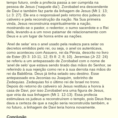
tempo futuro, onde a profecia passa a ser cumprida na
pessoa de Jesus (‘naquele dia’). Zorobabel era descendente
de Davi e também faz parte da linhagem de Jesus (Mt 1: 13;
Lc 3: 27). Ele era o responsável pelo retorno dos judeus do
cativeiro e pela reconstrução da nação. Na Sua primeira
vinda, Jesus reconstruiria espiritualmente a nação,
mostrando-se o pastor, o redentor, o sumo sacerdote e o Rei
dela, levando-a a um novo patamar de relacionamento com
Deus e a um lugar de honra entre as nações.
‘Anel de selar’ era o anel usado pela realeza para selar os
decretos emitidos pelo rei, ou seja, o anel os autenticava,
como aconteceu com Assuero, rei da Pérsia, descrito no livro
de Ester (Et 3: 10-11; 12; Et 8: 2; 8; 10). Jeremias (Jr 22: 24)
se referiu a um antepassado de Zorobabel com o nome de
‘anel de selo’ que estava sendo tirado das mãos do Senhor, se
referindo à sua rejeição como rei e à sua derrota nas mãos do
rei da Babilônia. Deus já tinha selado seu destino. Esse
antepassado era Jeconias ou Joaquim, sobrinho de
Zedequias. Zedequias foi o último rei de Israel no trono.
Depois do retorno do cativeiro só Jesus restituiu a honra à
casa de Davi, por isso Zorobabel era uma figura de Jesus,
que viria da sua linhagem (Mt 1: 12-13). Essa profecia
estimulava os judeus a reconstruírem o templo, pois Deus lhes
dava a certeza de que a nação seria reconstruída também, e
no futuro, a linhagem de Davi teria honra novamente.
Conclusão