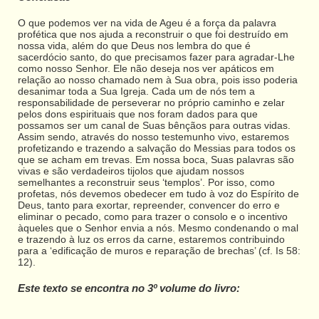
O que podemos ver na vida de Ageu é a força da palavra
profética que nos ajuda a reconstruir o que foi destruído em
nossa vida, além do que Deus nos lembra do que é
sacerdócio santo, do que precisamos fazer para agradar-Lhe
como nosso Senhor. Ele não deseja nos ver apáticos em
relação ao nosso chamado nem à Sua obra, pois isso poderia
desanimar toda a Sua Igreja. Cada um de nós tem a
responsabilidade de perseverar no próprio caminho e zelar
pelos dons espirituais que nos foram dados para que
possamos ser um canal de Suas bênçãos para outras vidas.
Assim sendo, através do nosso testemunho vivo, estaremos
profetizando e trazendo a salvação do Messias para todos os
que se acham em trevas. Em nossa boca, Suas palavras são
vivas e são verdadeiros tijolos que ajudam nossos
semelhantes a reconstruir seus ‘templos’. Por isso, como
profetas, nós devemos obedecer em tudo à voz do Espírito de
Deus, tanto para exortar, repreender, convencer do erro e
eliminar o pecado, como para trazer o consolo e o incentivo
àqueles que o Senhor envia a nós. Mesmo condenando o mal
e trazendo à luz os erros da carne, estaremos contribuindo
para a ‘edificação de muros e reparação de brechas’ (cf. Is 58:
12).
Este texto se encontra no 3º volume do livro: