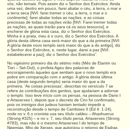
vós; não temais. Pois assim diz o Senhor dos Exércitos: Ainda
uma vez, dentro em pouco, farei abalar o céu, a terra, o mar e
a terra seca [NVI: farei tremer o céu, a terra, o mar e o
continente]; farei abalar todas as nações, e as coisas
preciosas de todas as nações virão [NVI: Farei tremer todas
as nações, as quais trarão para cá os seus tesouros], e
encherei de glória esta casa, diz o Senhor dos Exércitos.
Minha é a prata, meu é o ouro, diz o Senhor dos Exércitos. A
glória desta última casa será maior do que a da primeira [NVI:
A glória deste novo templo será maior do que a do antigo], diz
o Senhor dos Exércitos; e, neste lugar, darei a paz [NVI:
estabelecerei a paz], diz o Senhor dos Exércitos”.
No vigésimo primeiro dia do sétimo mês (Mês de Etanim ou
Tisri – Set-Out), o profeta Ageu deu palavras de
encorajamento àqueles que sentiam que o novo templo era
pobre em comparação com o antigo. A glória desta última
casa (deste segundo templo) seria maior do que a da
primeira. ‘As coisas preciosas’, descritas no versículo 7 se
refere às contribuições dos gentios, que ajudariam a adornar
o templo. Isso teve início com os persas, na pessoa de Dario I
e Artaxerxes I, depois que o decreto de Ciro foi confirmado,
pois os inimigos dos judeus haviam tentado impedir a
reconstrução desde o tempo de Cambises II (Ed 4: 1-24),
onde no v. 6 o cronista usa seu título caldeu – Ahashuerus
(Strong #325) – e no v. 7, seu título persa, Artaxerxes (Strong
#783), mas não é o mesmo Artaxerxes I do tempo de
Neemias, filho de Xerxes, que autorizou o retorno de Esdras