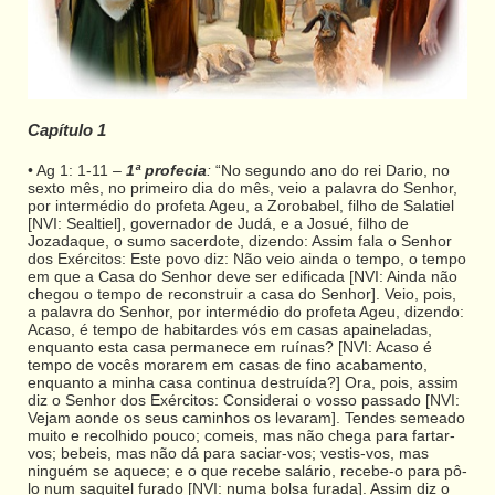
Capítulo 1
• Ag 1: 1-11 –
1ª profecia
:
“No segundo ano do rei Dario, no
sexto mês, no primeiro dia do mês, veio a palavra do Senhor,
por intermédio do profeta Ageu, a Zorobabel, filho de Salatiel
[NVI: Sealtiel], governador de Judá, e a Josué, filho de
Jozadaque, o sumo sacerdote, dizendo: Assim fala o Senhor
dos Exércitos: Este povo diz: Não veio ainda o tempo, o tempo
em que a Casa do Senhor deve ser edificada [NVI: Ainda não
chegou o tempo de reconstruir a casa do Senhor]. Veio, pois,
a palavra do Senhor, por intermédio do profeta Ageu, dizendo:
Acaso, é tempo de habitardes vós em casas apaineladas,
enquanto esta casa permanece em ruínas? [NVI: Acaso é
tempo de vocês morarem em casas de fino acabamento,
enquanto a minha casa continua destruída?] Ora, pois, assim
diz o Senhor dos Exércitos: Considerai o vosso passado [NVI:
Vejam aonde os seus caminhos os levaram]. Tendes semeado
muito e recolhido pouco; comeis, mas não chega para fartar-
vos; bebeis, mas não dá para saciar-vos; vestis-vos, mas
ninguém se aquece; e o que recebe salário, recebe-o para pô-
lo num saquitel furado [NVI: numa bolsa furada]. Assim diz o