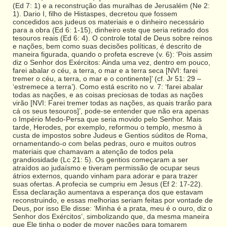
(Ed 7: 1) e a reconstrução das muralhas de Jerusalém (Ne 2:
1). Dario I, filho de Histaspes, decretou que fossem
concedidos aos judeus os materiais e o dinheiro necessário
para a obra (Ed 6: 1-15), dinheiro este que seria retirado dos
tesouros reais (Ed 6: 4). O controle total de Deus sobre reinos
e nações, bem como suas decisões políticas, é descrito de
maneira figurada, quando o profeta escreve (v. 6): ‘Pois assim
diz o Senhor dos Exércitos: Ainda uma vez, dentro em pouco,
farei abalar o céu, a terra, o mar e a terra seca [NVI: farei
tremer o céu, a terra, o mar e o continente]’ (cf. Jr 51: 29 –
‘estremece a terra’). Como está escrito no v. 7: ‘farei abalar
todas as nações, e as coisas preciosas de todas as nações
virão [NVI: Farei tremer todas as nações, as quais trarão para
cá os seus tesouros]’, pode-se entender que não era apenas
o Império Medo-Persa que seria movido pelo Senhor. Mais
tarde, Herodes, por exemplo, reformou o templo, mesmo à
custa de impostos sobre Judeus e Gentios súditos de Roma,
ornamentando-o com belas pedras, ouro e muitos outros
materiais que chamavam a atenção de todos pela
grandiosidade (Lc 21: 5). Os gentios começaram a ser
atraídos ao judaísmo e tiveram permissão de ocupar seus
átrios externos, quando vinham para adorar e para trazer
suas ofertas. A profecia se cumpriu em Jesus (Ef 2: 17-22).
Essa declaração aumentava a esperança dos que estavam
reconstruindo, e essas melhorias seriam feitas por vontade de
Deus, por isso Ele disse: ‘Minha é a prata, meu é o ouro, diz o
Senhor dos Exércitos’, simbolizando que, da mesma maneira
que Ele tinha o poder de mover nações para tomarem