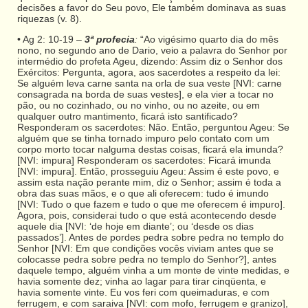
decisões a favor do Seu povo, Ele também dominava as suas
riquezas (v. 8).
• Ag 2: 10-19 –
3ª profecia
:
“Ao vigésimo quarto dia do mês
nono, no segundo ano de Dario, veio a palavra do Senhor por
intermédio do profeta Ageu, dizendo: Assim diz o Senhor dos
Exércitos: Pergunta, agora, aos sacerdotes a respeito da lei:
Se alguém leva carne santa na orla de sua veste [NVI: carne
consagrada na borda de suas vestes], e ela vier a tocar no
pão, ou no cozinhado, ou no vinho, ou no azeite, ou em
qualquer outro mantimento, ficará isto santificado?
Responderam os sacerdotes: Não. Então, perguntou Ageu: Se
alguém que se tinha tornado impuro pelo contato com um
corpo morto tocar nalguma destas coisas, ficará ela imunda?
[NVI: impura] Responderam os sacerdotes: Ficará imunda
[NVI: impura]. Então, prosseguiu Ageu: Assim é este povo, e
assim esta nação perante mim, diz o Senhor; assim é toda a
obra das suas mãos, e o que ali oferecem: tudo é imundo
[NVI: Tudo o que fazem e tudo o que me oferecem é impuro].
Agora, pois, considerai tudo o que está acontecendo desde
aquele dia [NVI: ‘de hoje em diante’; ou ‘desde os dias
passados’]. Antes de pordes pedra sobre pedra no templo do
Senhor [NVI: Em que condições vocês viviam antes que se
colocasse pedra sobre pedra no templo do Senhor?], antes
daquele tempo, alguém vinha a um monte de vinte medidas, e
havia somente dez; vinha ao lagar para tirar cinqüenta, e
havia somente vinte. Eu vos feri com queimaduras, e com
ferrugem, e com saraiva [NVI: com mofo, ferrugem e granizo],