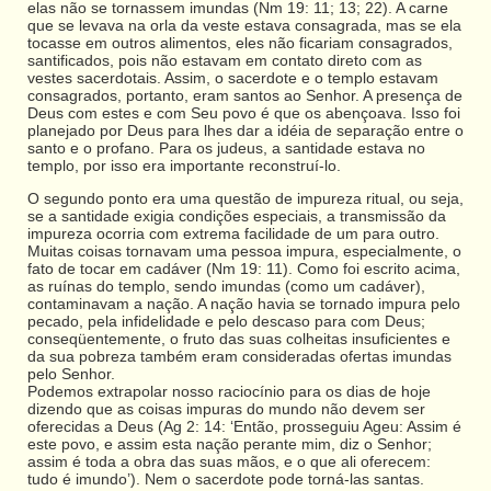
elas não se tornassem imundas (Nm 19: 11; 13; 22). A carne
que se levava na orla da veste estava consagrada, mas se ela
tocasse em outros alimentos, eles não ficariam consagrados,
santificados, pois não estavam em contato direto com as
vestes sacerdotais. Assim, o sacerdote e o templo estavam
consagrados, portanto, eram santos ao Senhor. A presença de
Deus com estes e com Seu povo é que os abençoava. Isso foi
planejado por Deus para lhes dar a idéia de separação entre o
santo e o profano. Para os judeus, a santidade estava no
templo, por isso era importante reconstruí-lo.
O segundo ponto era uma questão de impureza ritual, ou seja,
se a santidade exigia condições especiais, a transmissão da
impureza ocorria com extrema facilidade de um para outro.
Muitas coisas tornavam uma pessoa impura, especialmente, o
fato de tocar em cadáver (Nm 19: 11). Como foi escrito acima,
as ruínas do templo, sendo imundas (como um cadáver),
contaminavam a nação. A nação havia se tornado impura pelo
pecado, pela infidelidade e pelo descaso para com Deus;
conseqüentemente, o fruto das suas colheitas insuficientes e
da sua pobreza também eram consideradas ofertas imundas
pelo Senhor.
Podemos extrapolar nosso raciocínio para os dias de hoje
dizendo que as coisas impuras do mundo não devem ser
oferecidas a Deus (Ag 2: 14: ‘Então, prosseguiu Ageu: Assim é
este povo, e assim esta nação perante mim, diz o Senhor;
assim é toda a obra das suas mãos, e o que ali oferecem:
tudo é imundo’). Nem o sacerdote pode torná-las santas.