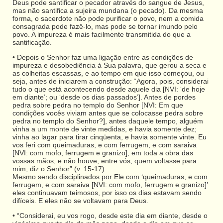
Deus pode santificar o pecador através do sangue de Jesus,
mas não santifica a sujeira mundana (o pecado). Da mesma
forma, o sacerdote não pode purificar o povo, nem a comida
consagrada pode fazê-lo, mas pode se tornar imundo pelo
povo. A impureza é mais facilmente transmitida do que a
santificação.
• Depois o Senhor faz uma ligação entre as condições de
impureza e desobediência à Sua palavra, que gerou a seca e
as colheitas escassas, e ao tempo em que isso começou, ou
seja, antes de iniciarem a construção: “Agora, pois, considerai
tudo o que está acontecendo desde aquele dia [NVI: ‘de hoje
em diante’; ou ‘desde os dias passados’]. Antes de pordes
pedra sobre pedra no templo do Senhor [NVI: Em que
condições vocês viviam antes que se colocasse pedra sobre
pedra no templo do Senhor?], antes daquele tempo, alguém
vinha a um monte de vinte medidas, e havia somente dez;
vinha ao lagar para tirar cinqüenta, e havia somente vinte. Eu
vos feri com queimaduras, e com ferrugem, e com saraiva
[NVI: com mofo, ferrugem e granizo], em toda a obra das
vossas mãos; e não houve, entre vós, quem voltasse para
mim, diz o Senhor” (v. 15-17).
Mesmo sendo disciplinados por Ele com ‘queimaduras, e com
ferrugem, e com saraiva [NVI: com mofo, ferrugem e granizo]’
eles continuavam teimosos, por isso os dias estavam sendo
difíceis. E eles não se voltavam para Deus.
• “Considerai, eu vos rogo, desde este dia em diante, desde o