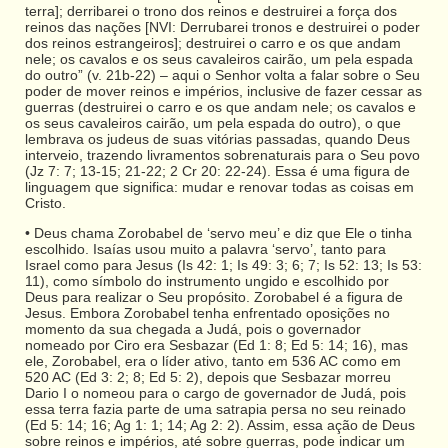
terra]; derribarei o trono dos reinos e destruirei a força dos
reinos das nações [NVI: Derrubarei tronos e destruirei o poder
dos reinos estrangeiros]; destruirei o carro e os que andam
nele; os cavalos e os seus cavaleiros cairão, um pela espada
do outro” (v. 21b-22) – aqui o Senhor volta a falar sobre o Seu
poder de mover reinos e impérios, inclusive de fazer cessar as
guerras (destruirei o carro e os que andam nele; os cavalos e
os seus cavaleiros cairão, um pela espada do outro), o que
lembrava os judeus de suas vitórias passadas, quando Deus
interveio, trazendo livramentos sobrenaturais para o Seu povo
(Jz 7: 7; 13-15; 21-22; 2 Cr 20: 22-24). Essa é uma figura de
linguagem que significa: mudar e renovar todas as coisas em
Cristo.
• Deus chama Zorobabel de ‘servo meu’ e diz que Ele o tinha
escolhido. Isaías usou muito a palavra ‘servo’, tanto para
Israel como para Jesus (Is 42: 1; Is 49: 3; 6; 7; Is 52: 13; Is 53:
11), como símbolo do instrumento ungido e escolhido por
Deus para realizar o Seu propósito. Zorobabel é a figura de
Jesus. Embora Zorobabel tenha enfrentado oposições no
momento da sua chegada a Judá, pois o governador
nomeado por Ciro era Sesbazar (Ed 1: 8; Ed 5: 14; 16), mas
ele, Zorobabel, era o líder ativo, tanto em 536 AC como em
520 AC (Ed 3: 2; 8; Ed 5: 2), depois que Sesbazar morreu
Dario I o nomeou para o cargo de governador de Judá, pois
essa terra fazia parte de uma satrapia persa no seu reinado
(Ed 5: 14; 16; Ag 1: 1; 14; Ag 2: 2). Assim, essa ação de Deus
sobre reinos e impérios, até sobre guerras, pode indicar um