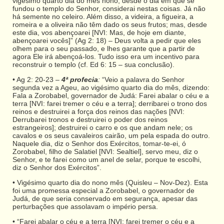
vigésimo quarto dia do mês nono, desde o dia em que se
fundou o templo do Senhor, considerai nestas coisas. Já não
há semente no celeiro. Além disso, a videira, a figueira, a
romeira e a oliveira não têm dado os seus frutos; mas, desde
este dia, vos abençoarei [NVI: Mas, de hoje em diante,
abençoarei vocês]” (Ag 2: 18) – Deus volta a pedir que eles
olhem para o seu passado, e lhes garante que a partir de
agora Ele irá abençoá-los. Tudo isso era um incentivo para
reconstruir o templo (cf. Ed 6: 15 – sua conclusão).
• Ag 2: 20-23 –
4ª profecia
:
“Veio a palavra do Senhor
segunda vez a Ageu, ao vigésimo quarto dia do mês, dizendo:
Fala a Zorobabel, governador de Judá: Farei abalar o céu e a
terra [NVI: farei tremer o céu e a terra]; derribarei o trono dos
reinos e destruirei a força dos reinos das nações [NVI:
Derrubarei tronos e destruirei o poder dos reinos
estrangeiros]; destruirei o carro e os que andam nele; os
cavalos e os seus cavaleiros cairão, um pela espada do outro.
Naquele dia, diz o Senhor dos Exércitos, tomar-te-ei, ó
Zorobabel, filho de Salatiel [NVI: Sealtiel], servo meu, diz o
Senhor, e te farei como um anel de selar, porque te escolhi,
diz o Senhor dos Exércitos”.
• Vigésimo quarto dia do nono mês (Quisleu – Nov-Dez). Esta
foi uma promessa especial a Zorobabel, o governador de
Judá, de que seria conservado em segurança, apesar das
perturbações que assolavam o império persa.
• “Farei abalar o céu e a terra [NVI: farei tremer o céu e a