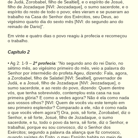
de Judá, Zorobabel, filho de Sealtiel], e o espírito de Josué,
filho de Jozadaque [NVI: Jeozadaque], o sumo sacerdote, e o
espírito do resto de todo o povo; eles vieram e se puseram ao
trabalho na Casa do Senhor dos Exércitos, seu Deus, ao
vigésimo quarto dia do sexto mês [NVI: do segundo ano do
reinado de Dario]”.
Em vinte e quatro dias o povo reagiu à profecia e recomeçou
o trabalho.
Capítulo 2
• Ag 2: 1-9 –
2ª profecia
:
“No segundo ano do rei Dario, no
sétimo mês, ao vigésimo primeiro do mês, veio a palavra do
Senhor por intermédio do profeta Ageu, dizendo: Fala, agora,
a Zorobabel, filho de Salatiel [NVI: Sealtiel], governador de
Judá, e a Josué, filho de Jozadaque [NVI: Jeozadaque], o
sumo sacerdote, e ao resto do povo, dizendo: Quem dentre
vós, que tenha sobrevivido, contemplou esta casa na sua
primeira glória? E como a vedes agora? Não é ela como nada
aos vossos olhos? [NVI: Quem de vocês viu este templo em
seu primeiro esplendor? Comparado a ele, não é como nada
o que vocês vêem agora?] Ora, pois, sê forte, Zorobabel, diz o
Senhor, e sê forte, Josué, filho de Jozadaque, o sumo
sacerdote, e tu, todo o povo da terra, sê forte, diz o Senhor, e
trabalhai, porque eu sou convosco, diz o Senhor dos
Exércitos; segundo a palavra da aliança que fiz convosco,
quando saístes do Egito, o meu Espírito habita no meio de