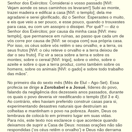
Senhor dos Exércitos: Considerai o vosso passado [NVI:
Vejam aonde os seus caminhos os levaram!] Subi ao monte,
trazei madeira e edificai a casa [NVI: o templo]; dela me
agradarei e serei glorificado, diz o Senhor. Esperastes o muito,
e eis que veio a ser pouco, e esse pouco, quando o trouxestes
para casa, eu com um assopro o dissipei. Por quê? — diz o
Senhor dos Exércitos; por causa da minha casa [NVI: meu
templo], que permanece em ruínas, ao passo que cada um de
vós corre por causa de [NVI: se ocupa com] sua própria casa.
Por isso, os céus sobre vós retêm o seu orvalho, e a terra, os
seus frutos [NVI: o céu reteve o orvalho e a terra deixou de
dar o seu fruto]. Fiz vir a seca sobre a terra e sobre os
montes; sobre o cereal [NVI: trigo], sobre o vinho, sobre o
azeite e sobre o que a terra produz, como também sobre os
homens, sobre os animais [NVI: o gado] e sobre todo trabalho
das mãos”.
No primeiro dia do sexto mês (Mês de Elul – Ago-Set). Essa
profecia se dirige
a Zorobabel e a Josué
, líderes do povo,
falando da negligência dos dezesseis anos passados, durante
os quais o povo deveria vir reedificando o templo (Ed 3 e 4).
Ao contrário, eles haviam preferido construir casas para si,
experimentando desastres naturais que destruíam as
colheitas e mantinham o povo na pobreza. Assim, Deus os
lembrava de colocá-lo em primeiro lugar em suas vidas.
Para nós, este texto nos esclarece o que acontece quando
deixamos de suprir a Casa de Deus: nossas orações não são
respondidas (‘os céus retêm o orvalho’) e Deus não derrama