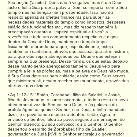
Sua unção (‘azeite’). Deus não é vingativo, mas é um Deus
justo e fiel à Sua própria palavra. Sem se importar com o Seu
templo não há bênção nem prosperidade. Isso não diz
respeito apenas às ofertas financeiras para suprir as
necessidades materiais do templo como impostos, despesas,
salário dos funcionários etc., mas diz respeito também à
preocupação quanto a ‘limpeza espiritual e física’: a
reverência e todo um comportamento respeitoso e digno
dentro da Casa de Deus, mantendo o templo limpo
fisicamente e orando para que, espiritualmente, esteja
também em santidade, através das pessoas que ali ministram,
para que elas sejam abençoadas por Deus e que estejam
sempre na Sua presença. Dessa forma, os que estão debaixo
desse manto serão abençoados também. Jesus veio para
cumprir a lei e as profecias, mas a palavra de Deus não muda.
A Sua Casa deve ser bem cuidada, assim como Seus servos,
que ministram ali, devem receber seu suprimento, através das
ofertas e dos dízimos.
• Ag 1: 12-15: “Então, Zorobabel, filho de Salatiel, e Josué,
filho de Jozadaque, o sumo sacerdote, e todo o resto do povo
atenderam à voz do Senhor, seu Deus, e às palavras do
profeta Ageu, as quais o Senhor, seu Deus, o tinha mandado
dizer; e o povo temeu diante do Senhor. Então, Ageu, o
enviado do Senhor, falou ao povo, segundo a mensagem do
Senhor, dizendo: Eu sou convosco, diz o Senhor. O Senhor
despertou o espírito de Zorobabel, filho de Salatiel,
governador de Judá [NVI: o Senhor encorajou o governador