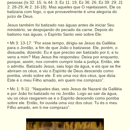
pessoas (Is 32: 15; Is 44: 3; Ez 11: 19; Ez 36: 26; Ez 39: 29; J1
2: 28-29; At 2: 16-18). Mas aqueles que O rejeitassem, Ele os
batizaria com fogo, o que provavelmente é uma alegoria do
juízo de Deus.
Jesus também foi batizado nas águas antes de iniciar Seu
ministério, se despojando do pecado da carne. Depois do
batismo nas águas, o Espírito Santo veio sobre Ele:
• Mt 3: 13-17: “Por esse tempo, dirigiu-se Jesus da Galiléia
para o Jordão, a fim de que João o batizasse. Ele, porém, o
dissuadia, dizendo: Eu é que preciso ser batizado por ti, e tu
vens a mim? Mas Jesus lhe respondeu: Deixa por enquanto,
porque, assim, nos convém cumprir toda a justiça. Então, ele
o admitiu. Batizado Jesus, saiu logo da água, e eis que se lhe
abriram os céus, e viu o Espírito de Deus descendo como
pomba, vindo sobre ele. E eis uma voz dos céus, que dizia:
Este é o meu Filho amado, em quem me comprazo”.
• Mc 1: 9-11: “Naqueles dias, veio Jesus de Nazaré da Galiléia
e por João foi batizado no rio Jordão. Logo ao sair da água,
viu os céus rasgarem-se e o Espírito descendo como pomba
sobre ele. Então, foi ouvida uma voz dos céus: Tu és o meu
Filho amado, em ti me comprazo”.