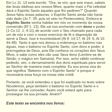
Em Lc 11: 13 está escrito: “Ora, se vós, que sois maus, sabeis
dar boas dádivas aos vossos filhos, quanto mais o Pai celestial
dará o Espírito Santo àqueles que lho pedirem?” Quando
Jesus falou essas palavras, o Espírito Santo ainda não havia
sido dado (Jo 7: 39, pois só veio no Pentecostes). Embora
o
Espírito Santo
venha habitar em nós no momento da nossa
conversão (Ef 1: 13), Ele vai nos enchendo com
dons
e poder
(1 Co 12: 1; 4-11) de acordo com o Seu chamado para cada
um de nós e com o nosso exercício de fé e disposição de
servir a Deus. Isso é incontestável (At 8: 14-17; At 19: 6; At 10:
44-48). Tanto é que nos deixou a ordenança no batismo nas
águas, mas o batismo no Espírito Santo, com dons e poder, é
prerrogativa de Deus, pois Ele conhece os corações dos Seus
filhos, e sabe como eles vão usar Seus dons (Lembre-se de
Simão, o mágico em Samaria). Por isso, acho válido continuar
pedindo, sim, o derramamento dos dons espirituais para servir
ao Senhor de maneira mais completa. Eu sou prova viva do
que significa “Batismo com o Espírito Santo” e porque é
necessária essa força na nossa vida cristã.
Portanto, se você entendeu o que foi explicado no texto sobre
Nicodemos, peça também o batismo no Espírito Santo e o
Senhor vai lhe conceder. Assim você estará apto para
prosseguir na sua jornada. Amém?
Este texto se encontra nos livros: