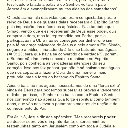
testificado e falado a palavra do Senhor, voltaram para
Jerusalém e evangelizavam muitas aldeias dos samaritanos”.
O texto acima fala das vidas que foram conquistadas para o
reino de Deus e de quantas delas receberam o Espírito Santo
pela imposição das mãos dos apóstolos. Fala também que
Simão, vendo que eles receberam de Deus esse poder, quis
comprar o dom, mas foi repreendido por Pedro, pois a
participação na Obra não se consegue por dinheiro, e sim
pela fé na graça salvadora de Jesus e pelo amor a Ele. Simão,
segundo a bíblia, tinha aderido à fé e se batizado nas águas
(At 9: 13; será que havia se convertido de verdade?), porém,
o Senhor não lhe havia concedido o batismo no Espírito
Santo, pois conhecia as verdadeiras intenções do seu
coração. Isso nos faz pensar que não é só batismo nas águas
que nos capacita a fazer a Obra de uma maneira mais
profunda, mas a força do batismo do Espírito Santo.
Após o batismo nas águas, necessitamos de uma “força extra”
vinda de Deus para podermos superar as provas e vencermos
o diabo, por isso, o Senhor nos batiza com o Espírito Santo,
nos conferindo não apenas Sua força espiritual como também
dons, que vão nos levar a patamares maiores de unção e de
conhecimento do Pai.
Em At 1: 8, Jesus diz aos apóstolos: “Mas recebereis
poder
,
ao descer sobre vós o Espírito Santo, e sereis minhas
testemunhas tanto em Jerusalém como em toda a Judéia e