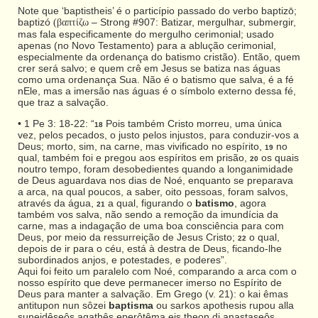
Note que ‘baptistheis’ é o particípio passado do verbo baptizō;
baptizó
– Strong #907: Batizar, mergulhar, submergir,
(βαπτίζω
mas fala especificamente do mergulho cerimonial; usado
apenas (no Novo Testamento) para a ablução cerimonial,
especialmente da ordenança do batismo cristão). Então, quem
crer será salvo; e quem crê em Jesus se batiza nas águas
como uma ordenança Sua. Não é o batismo que salva, é a fé
nEle, mas a imersão nas águas é o símbolo externo dessa fé,
que traz a salvação.
• 1 Pe 3: 18-22: “
Pois também Cristo morreu, uma única
18
vez, pelos pecados, o justo pelos injustos, para conduzir-vos a
Deus; morto, sim, na carne, mas vivificado no espírito,
no
19
qual, também foi e pregou aos espíritos em prisão,
os quais
20
noutro tempo, foram desobedientes quando a longanimidade
de Deus aguardava nos dias de Noé, enquanto se preparava
a arca, na qual poucos, a saber, oito pessoas, foram salvos,
através da água,
a qual, figurando o
batismo
, agora
21
também vos salva, não sendo a remoção da imundícia da
carne, mas a indagação de uma boa consciência para com
Deus, por meio da ressurreição de Jesus Cristo;
o qual,
22
depois de ir para o céu, está à destra de Deus, ficando-lhe
subordinados anjos, e potestades, e poderes”.
Aqui foi feito um paralelo com Noé, comparando a arca com o
nosso espírito que deve permanecer imerso no Espírito de
Deus para manter a salvação. Em Grego (v. 21): o kai êmas
antitupon nun sôzei
baptisma
ou sarkos apothesis rupou alla
suneidêseôs agathês eperôtêma eis theon di anastaseôs