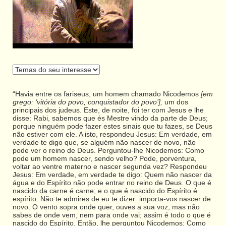
“Havia entre os fariseus, um homem chamado Nicodemos
[em
grego: ‘vitória do povo, conquistador do povo’],
um dos
principais dos judeus. Este, de noite, foi ter com Jesus e lhe
disse: Rabi, sabemos que és Mestre vindo da parte de Deus;
porque ninguém pode fazer estes sinais que tu fazes, se Deus
não estiver com ele. A isto, respondeu Jesus: Em verdade, em
verdade te digo que, se alguém não nascer de novo, não
pode ver o reino de Deus. Perguntou-lhe Nicodemos: Como
pode um homem nascer, sendo velho? Pode, porventura,
voltar ao ventre materno e nascer segunda vez? Respondeu
Jesus: Em verdade, em verdade te digo: Quem não nascer da
água e do Espírito não pode entrar no reino de Deus. O que é
nascido da carne é carne; e o que é nascido do Espírito é
espírito. Não te admires de eu te dizer: importa-vos nascer de
novo. O vento sopra onde quer, ouves a sua voz, mas não
sabes de onde vem, nem para onde vai; assim é todo o que é
nascido do Espírito. Então, lhe perguntou Nicodemos: Como