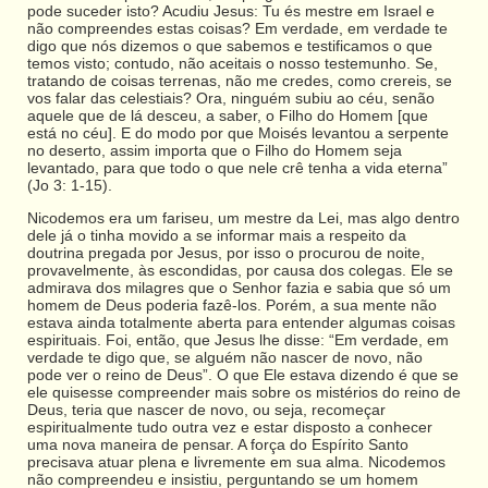
pode suceder isto? Acudiu Jesus: Tu és mestre em Israel e
não compreendes estas coisas? Em verdade, em verdade te
digo que nós dizemos o que sabemos e testificamos o que
temos visto; contudo, não aceitais o nosso testemunho. Se,
tratando de coisas terrenas, não me credes, como crereis, se
vos falar das celestiais? Ora, ninguém subiu ao céu, senão
aquele que de lá desceu, a saber, o Filho do Homem [que
está no céu]. E do modo por que Moisés levantou a serpente
no deserto, assim importa que o Filho do Homem seja
levantado, para que todo o que nele crê tenha a vida eterna”
(Jo 3: 1-15).
Nicodemos era um fariseu, um mestre da Lei, mas algo dentro
dele já o tinha movido a se informar mais a respeito da
doutrina pregada por Jesus, por isso o procurou de noite,
provavelmente, às escondidas, por causa dos colegas. Ele se
admirava dos milagres que o Senhor fazia e sabia que só um
homem de Deus poderia fazê-los. Porém, a sua mente não
estava ainda totalmente aberta para entender algumas coisas
espirituais. Foi, então, que Jesus lhe disse: “Em verdade, em
verdade te digo que, se alguém não nascer de novo, não
pode ver o reino de Deus”. O que Ele estava dizendo é que se
ele quisesse compreender mais sobre os mistérios do reino de
Deus, teria que nascer de novo, ou seja, recomeçar
espiritualmente tudo outra vez e estar disposto a conhecer
uma nova maneira de pensar. A força do Espírito Santo
precisava atuar plena e livremente em sua alma. Nicodemos
não compreendeu e insistiu, perguntando se um homem