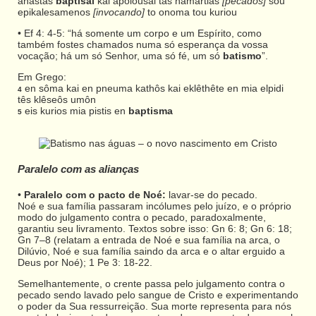
anastas
baptisai
kai apolousai tas hamartias
[pecados]
sou
epikalesamenos
[invocando]
to onoma tou kuriou
• Ef 4: 4-5: “há somente um corpo e um Espírito, como
também fostes chamados numa só esperança da vossa
vocação; há um só Senhor, uma só fé, um só
batismo
”.
Em Grego:
en sôma kai en pneuma kathôs kai eklêthête en mia elpidi
4
tês klêseôs umôn
eis kurios mia pistis en
baptisma
5
Paralelo com as alianças
•
Paralelo com o pacto de Noé:
lavar-se do pecado.
Noé e sua família passaram incólumes pelo juízo, e o próprio
modo do julgamento contra o pecado, paradoxalmente,
garantiu seu livramento. Textos sobre isso: Gn 6: 8; Gn 6: 18;
Gn 7–8 (relatam a entrada de Noé e sua família na arca, o
Dilúvio, Noé e sua família saindo da arca e o altar erguido a
Deus por Noé); 1 Pe 3: 18-22.
Semelhantemente, o crente passa pelo julgamento contra o
pecado sendo lavado pelo sangue de Cristo e experimentando
o poder da Sua ressurreição. Sua morte representa para nós