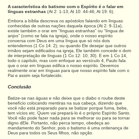
A característica do batismo com o Espírito é o falar em
línguas estranhas
(At 2: 1-13; At 10: 44-46; At 19: 6).
Embora a bíblia descreva os apóstolos falando em línguas
conhecidas de outras nações daquela época (At 2: 9-11a),
existe também o orar em “línguas estranhas” ou “língua de
anjos” (como se fala na igreja), onde o nosso espírito
conversa com Deus em uma língua que só nós dois
entendemos (1 Co 14: 2); ou quando Ele desejar que outros
irmãos sejam edificados na igreja, Ele também concede o dom
de interpretação de línguas (1 Co 12: 10; 30). E em 1 Co 14,
todo o capítulo, mas com enfoque ao versículo 4, Paulo fala
que o orar em línguas edifica o nosso espírito. Devemos
realmente orar em línguas para que nosso espírito fale com o
Pai e assim seja fortalecido.
Conclusão
Batize-se nas águas e não deixe que o diabo o roube deste
benefício colocando mentiras na sua cabeça, dizendo que
você não está preparado para se batizar porque fuma, bebe,
tem vícios etc. Quem vai prepará-lo é o próprio Espírito Santo.
Você não pode fazer nada para se melhorar ou para se tornar
digno dEle. Portanto, não perca tempo, obedeça ao
mandamento do Senhor, pois o batismo é uma ordenança de
Deus para todos os Seus filhos, não opção.