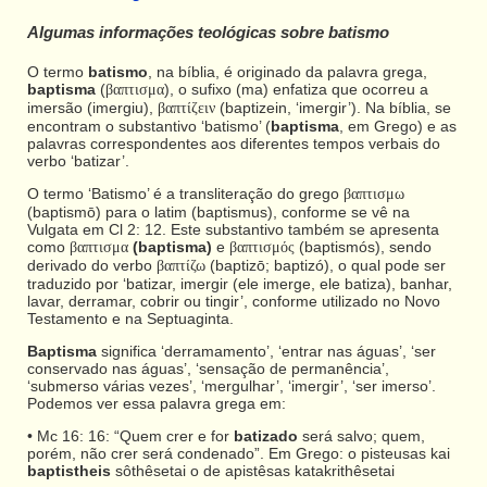
Algumas informações teológicas sobre batismo
O termo
batismo
, na bíblia, é originado da palavra grega,
baptisma
(
), o sufixo (ma) enfatiza que ocorreu a
βαπτισμα
imersão (imergiu),
(baptizein, ‘imergir’). Na bíblia, se
βαπτίζειν
encontram o substantivo ‘batismo’ (
baptisma
, em Grego) e as
palavras correspondentes aos diferentes tempos verbais do
verbo ‘batizar’.
O termo ‘Batismo’ é a transliteração do grego
βαπτισμω
(baptismō) para o latim (baptismus), conforme se vê na
Vulgata em Cl 2: 12. Este substantivo também se apresenta
como
(baptisma)
e
(baptismós), sendo
βαπτισμα
βαπτισμός
derivado do verbo
(baptizō; baptizó), o qual pode ser
βαπτίζω
traduzido por ‘batizar, imergir (ele imerge, ele batiza), banhar,
lavar, derramar, cobrir ou tingir’, conforme utilizado no Novo
Testamento e na Septuaginta.
Baptisma
significa ‘derramamento’, ‘entrar nas águas’, ‘ser
conservado nas águas’, ‘sensação de permanência’,
‘submerso várias vezes’, ‘mergulhar’, ‘imergir’, ‘ser imerso’.
Podemos ver essa palavra grega em:
• Mc 16: 16: “Quem crer e for
batizado
será salvo; quem,
porém, não crer será condenado”. Em Grego: o pisteusas kai
baptistheis
sôthêsetai o de apistêsas katakrithêsetai