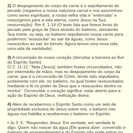
2)
O despojamento do corpo da carne e o sepultamento do
pecado (negamos a nossa natureza carnal e nos assumimos
como seres espirituais; a nossa velha vida é “enterrada” e
ressurgimos para a vida eterna, como Jesus na Sua
ressurreição): Rm 6: 1-14 (O texto fala que fomos livres do
pecado pela graça de Deus através do batismo, simulando
Sua morte, ou seja, no batismo sepultamos nossa carne para
podermos ‘ressuscitar’ ao sair da águas, como Jesus
ressuscitou ao sair do túmulo. Agora temos uma nova vida,
uma vida de santidade).
3)
A circuncisão do nosso coração (derrubar a barreira ao fluir
do Espírito Santo):
Cl 2: 11-12: “Nele
[Jesus],
também fostes circuncidados, não
por intermédio de mãos, mas no despojamento do corpo da
carne, que é a circuncisão de Cristo, tendo sido sepultados,
juntamente com ele, no batismo, no qual fostes ressuscitados
mediante a fé no poder de Deus que o ressuscitou dentre os
mortos”. Circuncidar o coração significa: estar aberto para a
ação do Espírito de Deus, vivificação divina.
4)
Além de recebermos o Espírito Santo como um selo de
propriedade exclusiva de Jesus sobre nós, o batismo nas
águas nos habilita a recebermos o batismo no Espírito:
• Jo 3: 5: “Respondeu Jesus: Em verdade, em verdade te
digo: Quem não nascer da água
[Ele queria dizer: conversão e
batismo de arrependimento]
e do Espírito não pode entrar no