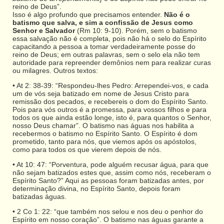
reino de Deus”.
Isso é algo profundo que precisamos entender.
Não é o
batismo que salva, e sim a confissão de Jesus como
Senhor e Salvador
(Rm 10: 9-10). Porém, sem o batismo
essa salvação não é completa, pois não há o selo do Espírito
capacitando a pessoa a tomar verdadeiramente posse do
reino de Deus; em outras palavras, sem o selo ela não tem
autoridade para repreender demônios nem para realizar curas
ou milagres. Outros textos:
• At 2: 38-39: “Respondeu-lhes Pedro: Arrependei-vos, e cada
um de vós seja batizado em nome de Jesus Cristo para
remissão dos pecados, e recebereis o dom do Espírito Santo.
Pois para vós outros é a promessa, para vossos filhos e para
todos os que ainda estão longe, isto é, para quantos o Senhor,
nosso Deus chamar”. O batismo nas águas nos habilita a
recebermos o batismo no Espírito Santo. O Espírito é dom
prometido, tanto para nós, que viemos após os apóstolos,
como para todos os que vierem depois de nós.
• At 10: 47: “Porventura, pode alguém recusar água, para que
não sejam batizados estes que, assim como nós, receberam o
Espírito Santo?” Aqui as pessoas foram batizadas antes, por
determinação divina, no Espírito Santo, depois foram
batizadas águas.
• 2 Co 1: 22: “que também nos selou e nos deu o penhor do
Espírito em nosso coração”. O batismo nas águas garante a