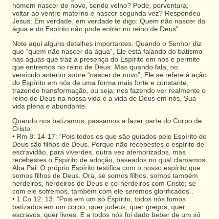
homem nascer de novo, sendo velho? Pode, porventura,
voltar ao ventre materno e nascer segunda vez? Respondeu
Jesus: Em verdade, em verdade te digo: Quem não nascer da
água e do Espírito não pode entrar no reino de Deus”.
Note aqui alguns detalhes importantes. Quando o Senhor diz
que “quem não nascer da água”, Ele está falando do batismo
nas águas que traz a presença do Espírito em nós e permite
que entremos no reino de Deus. Mas quando fala, no
versículo anterior sobre “nascer de novo”, Ele se refere à ação
do Espírito em nós de uma forma mais forte e constante,
trazendo transformação, ou seja, nos fazendo ver realmente o
reino de Deus na nossa vida e a vida de Deus em nós, Sua
vida plena e abundante.
Quando nos batizamos, passamos a fazer parte do Corpo de
Cristo:
• Rm 8: 14-17: “Pois todos os que são guiados pelo Espírito de
Deus são filhos de Deus. Porque não recebestes o espírito de
escravidão, para viverdes, outra vez atemorizados, mas
recebestes o Espírito de adoção, baseados no qual clamamos
Aba Pai. O próprio Espírito testifica com o nosso espírito que
somos filhos de Deus. Ora, se somos filhos, somos também
herdeiros, herdeiros de Deus e co-herdeiros com Cristo; se
com ele sofremos, também com ele seremos glorificados”.
• 1 Co 12: 13: “Pois em um só Espírito, todos nós fomos
batizados em um corpo, quer judeus, quer gregos, quer
escravos, quer livres. E a todos nós foi dado beber de um só