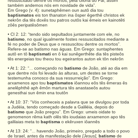
ressuscitado dentre os mortos, pela Glória do Pai, assim
também andemos nós em novidade de vida”.
Em Grego (v. 4): sunetaphêmen oun autô dia tou
baptismatos
eis ton thanaton ina ôsper êgerthê christos ek
nekrôn dia tês doxês tou patros outôs kai êmeis en kainotêti
zôês peripatêsômen
• Cl 2: 12: “tendo sido sepultados juntamente com ele, no
batismo
, no qual igualmente fostes ressuscitados mediante a
fé no poder de Deus que o ressuscitou dentre os mortos”.
Refere-se ao batismo nas águas. Em Grego: suntaphentes
autô en tô
baptismati
en ô kai sunêgerthête dia tês pisteôs
tês energeias tou theou tou egeirantos auton ek tôn nekrôn
• At 1: 22: “... começando no
batismo
de João, até ao dia em
que dentre nós foi levado às alturas, um destes se torne
testemunha conosco da sua ressurreição”. Em Grego:
arxamenos apo tou
baptismatos
iôannou eôs tês êmeras ês
anelêphthê aph êmôn martura tês anastaseôs autou
genesthai sun êmin ena toutôn
• At 10: 37: “Vós conheceis a palavra que se divulgou por toda
a Judéia, tendo começado desde a Galiléia, depois do
batismo
que João pregou”. Em Grego: umeis oidate to
genomenon rêma kath olês tês ioudaias arxamenon apo tês
galilaias meta to
baptisma
o ekêruxen iôannês
• At 13: 24: “... havendo João, primeiro, pregado a todo o povo
de Israel, antes da manifestação dele
[Jesus],
batismo
de