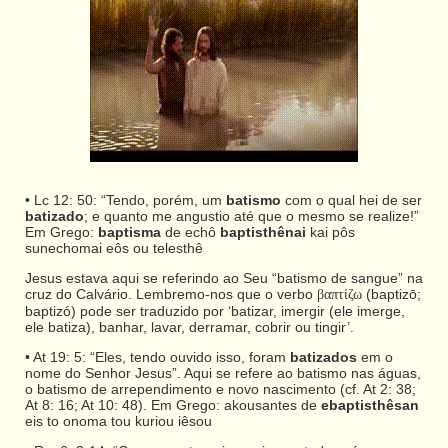
• Lc 12: 50: “Tendo, porém, um
batismo
com o qual hei de ser
batizado
; e quanto me angustio até que o mesmo se realize!”
Em Grego:
baptisma
de echô
baptisthênai
kai pôs
sunechomai eôs ou telesthê
Jesus estava aqui se referindo ao Seu “batismo de sangue” na
cruz do Calvário. Lembremo-nos que o verbo
(baptizō;
βαπτίζω
baptizó) pode ser traduzido por ‘batizar, imergir (ele imerge,
ele batiza), banhar, lavar, derramar, cobrir ou tingir’.
• At 19: 5: “Eles, tendo ouvido isso, foram
batizados
em o
nome do Senhor Jesus”. Aqui se refere ao batismo nas águas,
o batismo de arrependimento e novo nascimento (cf. At 2: 38;
At 8: 16; At 10: 48). Em Grego: akousantes de
ebaptisthêsan
eis to onoma tou kuriou iêsou