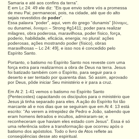
Samaria e até aos confins da terra”.
E em Lc 24: 49 ele diz: “Eis que envio sobre vós a promessa
de meu Pai; permanecei, pois, na cidade, até que do alto
sejais revestidos de
poder
”.
Essa palavra “poder”, aqui, vem do grego “dunamis” [
,
δύναμις
ou dunamei,
– Strong #g1411; poder para realizar
δυναμει
milagres, obra poderosa, maravilhosa, poder físico, força,
poderio, habilidade, eficácia, energia; no plural: ações
poderosas, ações mostrando poder (físico), obras
maravilhosas – Lc 24: 49], e isso nos é concedido pelo
Espírito Santo.
Portanto, o batismo no Espírito Santo nos reveste com uma
força extra para realizarmos a obra de Deus na terra. Jesus
foi batizado também com o Espírito, para seguir para o
deserto e ser tentado por quarenta dias. Só assim, aprovado
por Deus, pôde iniciar Seu ministério e ir para a cruz.
Em At 2: 1-41 vemos o batismo no Espírito Santo
(Pentecostes) capacitando os discípulos para o ministério que
Jesus já tinha separado para eles. A ação do Espírito foi tão
marcante ali e nos dias que se seguiram que em At 4: 13 está
escrito: “Ao verem a intrepidez de Pedro e João, sabendo que
eram homens iletrados e incultos, admiraram-se; e
reconheceram que haviam eles estado com Jesus”. Essa é só
uma referência sobre a transformação que ocorreu após o
batismo dos apóstolos. Todo o livro de Atos reflete as
conseqüências desse ato espiritual.