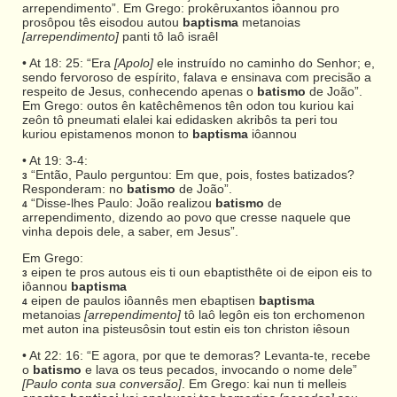
arrependimento”. Em Grego: prokêruxantos iôannou pro
prosôpou tês eisodou autou
baptisma
metanoias
[arrependimento]
panti tô laô israêl
• At 18: 25: “Era
[Apolo]
ele instruído no caminho do Senhor; e,
sendo fervoroso de espírito, falava e ensinava com precisão a
respeito de Jesus, conhecendo apenas o
batismo
de João”.
Em Grego: outos ên katêchêmenos tên odon tou kuriou kai
zeôn tô pneumati elalei kai edidasken akribôs ta peri tou
kuriou epistamenos monon to
baptisma
iôannou
• At 19: 3-4:
“Então, Paulo perguntou: Em que, pois, fostes batizados?
3
Responderam: no
batismo
de João”.
“Disse-lhes Paulo: João realizou
batismo
de
4
arrependimento, dizendo ao povo que cresse naquele que
vinha depois dele, a saber, em Jesus”.
Em Grego:
eipen te pros autous eis ti oun ebaptisthête oi de eipon eis to
3
iôannou
baptisma
eipen de paulos iôannês men ebaptisen
baptisma
4
metanoias
[arrependimento]
tô laô legôn eis ton erchomenon
met auton ina pisteusôsin tout estin eis ton christon iêsoun
• At 22: 16: “E agora, por que te demoras? Levanta-te, recebe
o
batismo
e lava os teus pecados, invocando o nome dele”
[Paulo conta sua conversão]
. Em Grego: kai nun ti melleis