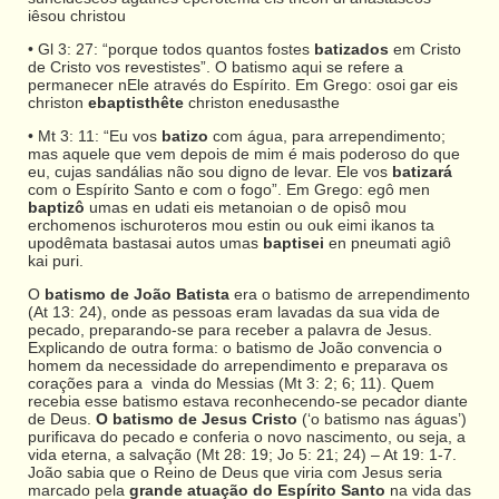
iêsou christou
• Gl 3: 27: “porque todos quantos fostes
batizados
em Cristo
de Cristo vos revestistes”. O batismo aqui se refere a
permanecer nEle através do Espírito. Em Grego: osoi gar eis
christon
ebaptisthête
christon enedusasthe
• Mt 3: 11: “Eu vos
batizo
com água, para arrependimento;
mas aquele que vem depois de mim é mais poderoso do que
eu, cujas sandálias não sou digno de levar. Ele vos
batizará
com o Espírito Santo e com o fogo”. Em Grego: egô men
baptizô
umas en udati eis metanoian o de opisô mou
erchomenos ischuroteros mou estin ou ouk eimi ikanos ta
upodêmata bastasai autos umas
baptisei
en pneumati agiô
kai puri.
O
batismo de João Batista
era o batismo de arrependimento
(At 13: 24), onde as pessoas eram lavadas da sua vida de
pecado, preparando-se para receber a palavra de Jesus.
Explicando de outra forma: o batismo de João convencia o
homem da necessidade do arrependimento e preparava os
corações para a vinda do Messias (Mt 3: 2; 6; 11). Quem
recebia esse batismo estava reconhecendo-se pecador diante
de Deus.
O batismo de Jesus Cristo
(‘o batismo nas águas’)
purificava do pecado e conferia o novo nascimento, ou seja, a
vida eterna, a salvação (Mt 28: 19; Jo 5: 21; 24) – At 19: 1-7.
João sabia que o Reino de Deus que viria com Jesus seria
marcado pela
grande atuação do Espírito Santo
na vida das