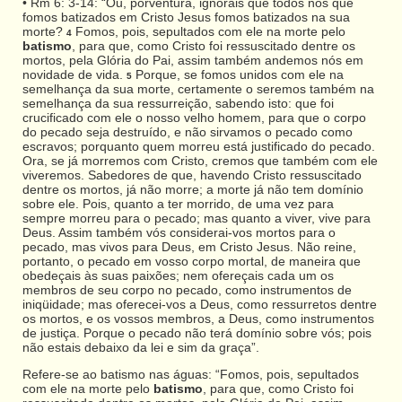
• Rm 6: 3-14: “Ou, porventura, ignorais que todos nós que
fomos batizados em Cristo Jesus fomos batizados na sua
morte?
Fomos, pois, sepultados com ele na morte pelo
4
batismo
, para que, como Cristo foi ressuscitado dentre os
mortos, pela Glória do Pai, assim também andemos nós em
novidade de vida.
Porque, se fomos unidos com ele na
5
semelhança da sua morte, certamente o seremos também na
semelhança da sua ressurreição, sabendo isto: que foi
crucificado com ele o nosso velho homem, para que o corpo
do pecado seja destruído, e não sirvamos o pecado como
escravos; porquanto quem morreu está justificado do pecado.
Ora, se já morremos com Cristo, cremos que também com ele
viveremos. Sabedores de que, havendo Cristo ressuscitado
dentre os mortos, já não morre; a morte já não tem domínio
sobre ele. Pois, quanto a ter morrido, de uma vez para
sempre morreu para o pecado; mas quanto a viver, vive para
Deus. Assim também vós considerai-vos mortos para o
pecado, mas vivos para Deus, em Cristo Jesus. Não reine,
portanto, o pecado em vosso corpo mortal, de maneira que
obedeçais às suas paixões; nem ofereçais cada um os
membros de seu corpo no pecado, como instrumentos de
iniqüidade; mas oferecei-vos a Deus, como ressurretos dentre
os mortos, e os vossos membros, a Deus, como instrumentos
de justiça. Porque o pecado não terá domínio sobre vós; pois
não estais debaixo da lei e sim da graça”.
Refere-se ao batismo nas águas: “Fomos, pois, sepultados
com ele na morte pelo
batismo
, para que, como Cristo foi