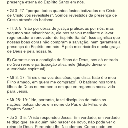
presença eterna do Espírito Santo em nós.
• Gl 3: 27: “porque todos quantos fostes batizados em Cristo
de Cristo vos revestistes”. Somos revestidos da presença de
Cristo através do batismo.
• Tt 3: 5: “não por obras de justiça praticadas por nós, mas
segundo sua misericórdia, ele nos salvou mediante o lavar
regenerador e renovador do Espírito Santo”. Isso significa que
nossas boas obras não compram a salvação, nem garantem a
presença do Espírito em nós. É pela misericórdia e pela graça
de Deus e pela nossa fé.
5)
Garante-nos a condição de filhos de Deus, nos dá entrada
no Seu reino e participação ativa nele (filiação divina e
autoridade espiritual):
• Mt 3: 17: “E eis uma voz dos céus, que dizia: Este é o meu
Filho amado, em quem me comprazo”. O batismo nos torna
filhos de Deus no momento em que entregamos nossa vida
para Jesus.
• Mt 28: 19: “Ide, portanto, fazei discípulos de todas as
nações, batizando-os em nome do Pai, e do Filho, e do
Espírito Santo”.
• Jo 3: 3-5: “A isto respondeu Jesus: Em verdade, em verdade
te digo que, se alguém não nascer de novo, não pode ver o
reino de Deus. Perguntou-lhe Nicodemos: Como pode um