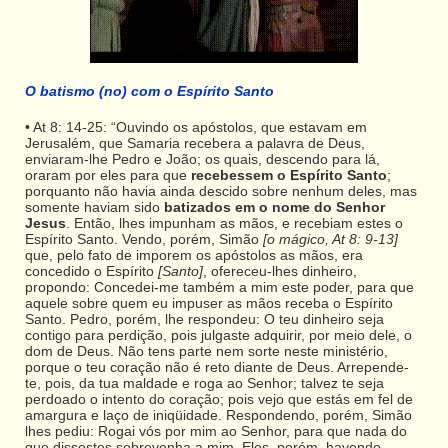
O batismo (no) com o Espírito Santo
• At 8: 14-25: “Ouvindo os apóstolos, que estavam em
Jerusalém, que Samaria recebera a palavra de Deus,
enviaram-lhe Pedro e João; os quais, descendo para lá,
oraram por eles para que
recebessem o Espírito Santo
;
porquanto não havia ainda descido sobre nenhum deles, mas
somente haviam sido
batizados em o nome do Senhor
Jesus
. Então, lhes impunham as mãos, e recebiam estes o
Espírito Santo. Vendo, porém, Simão
[o mágico, At 8: 9-13]
que, pelo fato de imporem os apóstolos as mãos, era
concedido o Espírito
[Santo]
, ofereceu-lhes dinheiro,
propondo: Concedei-me também a mim este poder, para que
aquele sobre quem eu impuser as mãos receba o Espírito
Santo. Pedro, porém, lhe respondeu: O teu dinheiro seja
contigo para perdição, pois julgaste adquirir, por meio dele, o
dom de Deus. Não tens parte nem sorte neste ministério,
porque o teu coração não é reto diante de Deus. Arrepende-
te, pois, da tua maldade e roga ao Senhor; talvez te seja
perdoado o intento do coração; pois vejo que estás em fel de
amargura e laço de iniqüidade. Respondendo, porém, Simão
lhes pediu: Rogai vós por mim ao Senhor, para que nada do
que dissestes sobrevenha a mim. Eles, porém, havendo