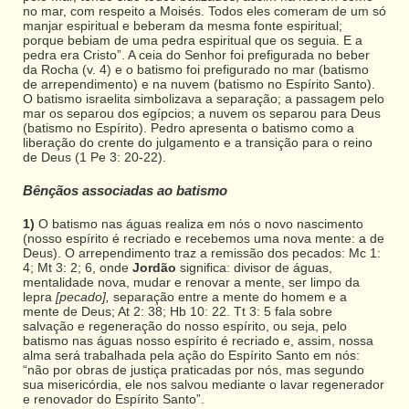
no mar, com respeito a Moisés. Todos eles comeram de um só
manjar espiritual e beberam da mesma fonte espiritual;
porque bebiam de uma pedra espiritual que os seguia. E a
pedra era Cristo”. A ceia do Senhor foi prefigurada no beber
da Rocha (v. 4) e o batismo foi prefigurado no mar (batismo
de arrependimento) e na nuvem (batismo no Espírito Santo).
O batismo israelita simbolizava a separação; a passagem pelo
mar os separou dos egípcios; a nuvem os separou para Deus
(batismo no Espírito). Pedro apresenta o batismo como a
liberação do crente do julgamento e a transição para o reino
de Deus (1 Pe 3: 20-22).
Bênçãos associadas ao batismo
1)
O batismo nas águas realiza em nós o novo nascimento
(nosso espírito é recriado e recebemos uma nova mente: a de
Deus). O arrependimento traz a remissão dos pecados: Mc 1:
4; Mt 3: 2; 6, onde
Jordão
significa: divisor de águas,
mentalidade nova, mudar e renovar a mente, ser limpo da
lepra
[pecado],
separação entre a mente do homem e a
mente de Deus; At 2: 38; Hb 10: 22. Tt 3: 5 fala sobre
salvação e regeneração do nosso espírito, ou seja, pelo
batismo nas águas nosso espírito é recriado e, assim, nossa
alma será trabalhada pela ação do Espírito Santo em nós:
“não por obras de justiça praticadas por nós, mas segundo
sua misericórdia, ele nos salvou mediante o lavar regenerador
e renovador do Espírito Santo”.