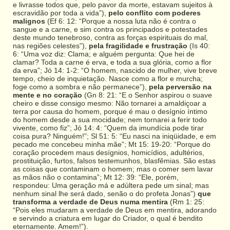
e livrasse todos que, pelo pavor da morte, estavam sujeitos à
escravidão por toda a vida”),
pelo conflito com poderes
malignos
(Ef 6: 12: “Porque a nossa luta não é contra o
sangue e a carne, e sim contra os principados e potestades
deste mundo tenebroso, contra as forças espirituais do mal,
nas regiões celestes”),
pela fragilidade e frustração
(Is 40:
6: “Uma voz diz: Clama; e alguém pergunta: Que hei de
clamar? Toda a carne é erva, e toda a sua glória, como a flor
da erva”; Jó 14: 1-2: “O homem, nascido de mulher, vive breve
tempo, cheio de inquietação. Nasce como a flor e murcha;
foge como a sombra e não permanece”),
pela perversão na
mente e no coração
(Gn 8: 21: “E o Senhor aspirou o suave
cheiro e disse consigo mesmo: Não tornarei a amaldiçoar a
terra por causa do homem, porque é mau o desígnio íntimo
do homem desde a sua mocidade; nem tornarei a ferir todo
vivente, como fiz”; Jó 14: 4: “Quem da imundícia pode tirar
coisa pura? Ninguém!”; Sl 51: 5: “Eu nasci na iniqüidade, e em
pecado me concebeu minha mãe”; Mt 15: 19-20: “Porque do
coração procedem maus desígnios, homicídios, adultérios,
prostituição, furtos, falsos testemunhos, blasfêmias. São estas
as coisas que contaminam o homem; mas o comer sem lavar
as mãos não o contamina”; Mt 12: 39: “Ele, porém,
respondeu: Uma geração má e adúltera pede um sinal; mas
nenhum sinal lhe será dado, senão o do profeta Jonas”)
que
transforma a verdade de Deus numa mentira
(Rm 1: 25:
“Pois eles mudaram a verdade de Deus em mentira, adorando
e servindo a criatura em lugar do Criador, o qual é bendito
eternamente. Amem!”).