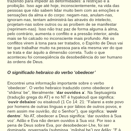
trazendo para impedir as deformidades: a restrição e a
proibição. Isso age até hoje, inconscientemente, na vida das
pessoas que não sabem lidar muito bem com as emoções e
sensações da alma e do corpo: negam-nas, anulam-nas,
ignoram-nas, tentam administrá-las através do intelecto,
projetam-nas sobre outros ou as proíbem de se manifestar
(reprimem-nas). Isso não traz paz de forma alguma à alma,
pelo contrário, aumenta o conflito e a pressão interior, ainda
mais se foi calcado no inconsciente mais profundo. Até os
conflitos virem à tona para ser tratados, o Espírito de Deus vai
ter que trabalhar muito na pessoa para ela mesma ver do que
se trata e dar àquilo a dimensão correta. Tudo o que
aconteceu foi conseqüência da desobediência do ser humano
às ordens de Deus.
O significado hebraico do verbo ‘obedecer’
Encontrei uma informação importante sobre o verbo
‘obedecer’. O verbo hebraico traduzido como obedecer é
“shãma‘ be”, literalmente: ‘
dar ouvidos a
’. Na Septuaginta
(tradução grega do AT) e no NT é hypakouõ que significa:
‘
ouvir debaixo
’ ou eisakouõ (1 Co 14: 21: “Falarei a este povo
por homens de outras línguas e por lábios de outros povos, e
nem assim me ouvirão, diz o Senhor”), que significa: ‘
ouvir
dentro
’. No AT, obedecer a Deus significa: ‘dar ouvidos à Sua
voz’. Adão e Eva não deram ouvidos à Sua voz. Por isso a
pena de Deus sobre Eva, por desobedecer-Lhe, foi ser
dominada, governada (submissa, ‘mãshal be’) por Adão: “E à