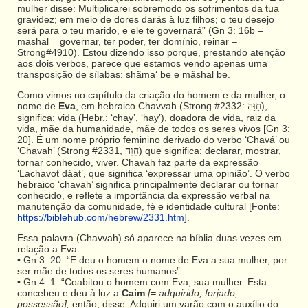
mulher disse: Multiplicarei sobremodo os sofrimentos da tua
gravidez; em meio de dores darás à luz filhos; o teu desejo
será para o teu marido, e ele te governará” (Gn 3: 16b –
mashal = governar, ter poder, ter domínio, reinar –
Strong#4910). Estou dizendo isso porque, prestando atenção
aos dois verbos, parece que estamos vendo apenas uma
transposição de sílabas: shãma‘ be e mãshal be.
Como vimos no capítulo da criação do homem e da mulher, o
nome de
Eva
, em hebraico Chavvah (Strong #2332:
),
חַוָּה
significa: vida (Hebr.: ‘chay’, ‘hay’), doadora de vida, raiz da
vida, mãe da humanidade, mãe de todos os seres vivos [Gn 3:
20]. É um nome próprio feminino derivado do verbo ‘Chavá’ ou
‘Chavah’ (Strong #2331,
) que significa: declarar, mostrar,
חָוָה
tornar conhecido, viver. Chavah faz parte da expressão
‘Lachavot dáat’, que significa ‘expressar uma opinião’. O verbo
hebraico ‘chavah’ significa principalmente declarar ou tornar
conhecido, e reflete a importância da expressão verbal na
manutenção da comunidade, fé e identidade cultural [Fonte:
https://biblehub.com/hebrew/2331.htm
].
Essa palavra (Chavvah) só aparece na bíblia duas vezes em
relação a Eva:
• Gn 3: 20: “E deu o homem o nome de Eva a sua mulher, por
ser mãe de todos os seres humanos”.
• Gn 4: 1: “Coabitou o homem com Eva, sua mulher. Esta
concebeu e deu à luz a
Caim
[= adquirido, forjado,
possessão];
então, disse: Adquiri um varão com o auxílio do