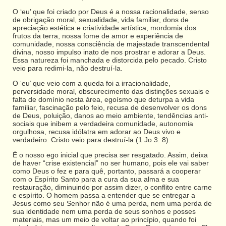
O ‘eu’ que foi criado por Deus é a nossa racionalidade, senso
de obrigação moral, sexualidade, vida familiar, dons de
apreciação estética e criatividade artística, mordomia dos
frutos da terra, nossa fome de amor e experiência de
comunidade, nossa consciência de majestade transcendental
divina, nosso impulso inato de nos prostrar e adorar a Deus.
Essa natureza foi manchada e distorcida pelo pecado. Cristo
veio para redimi-la, não destruí-la.
O ‘eu’ que veio com a queda foi a irracionalidade,
perversidade moral, obscurecimento das distinções sexuais e
falta de domínio nesta área, egoísmo que deturpa a vida
familiar, fascinação pelo feio, recusa de desenvolver os dons
de Deus, poluição, danos ao meio ambiente, tendências anti-
sociais que inibem a verdadeira comunidade, autonomia
orgulhosa, recusa idólatra em adorar ao Deus vivo e
verdadeiro. Cristo veio para destruí-la (1 Jo 3: 8).
É o nosso ego inicial que precisa ser resgatado. Assim, deixa
de haver “crise existencial” no ser humano, pois ele vai saber
como Deus o fez e para quê, portanto, passará a cooperar
com o Espírito Santo para a cura da sua alma e sua
restauração, diminuindo por assim dizer, o conflito entre carne
e espírito. O homem passa a entender que se entregar a
Jesus como seu Senhor não é uma perda, nem uma perda de
sua identidade nem uma perda de seus sonhos e posses
materiais, mas um meio de voltar ao princípio, quando foi