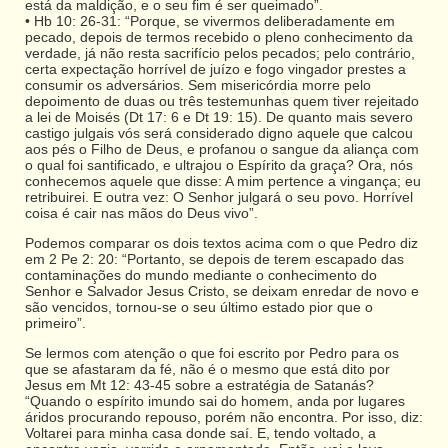
está da maldição, e o seu fim é ser queimado”.
• Hb 10: 26-31: “Porque, se vivermos deliberadamente em
pecado, depois de termos recebido o pleno conhecimento da
verdade, já não resta sacrifício pelos pecados; pelo contrário,
certa expectação horrível de juízo e fogo vingador prestes a
consumir os adversários. Sem misericórdia morre pelo
depoimento de duas ou três testemunhas quem tiver rejeitado
a lei de Moisés (Dt 17: 6 e Dt 19: 15). De quanto mais severo
castigo julgais vós será considerado digno aquele que calcou
aos pés o Filho de Deus, e profanou o sangue da aliança com
o qual foi santificado, e ultrajou o Espírito da graça? Ora, nós
conhecemos aquele que disse: A mim pertence a vingança; eu
retribuirei. E outra vez: O Senhor julgará o seu povo. Horrível
coisa é cair nas mãos do Deus vivo”.
Podemos comparar os dois textos acima com o que Pedro diz
em 2 Pe 2: 20: “Portanto, se depois de terem escapado das
contaminações do mundo mediante o conhecimento do
Senhor e Salvador Jesus Cristo, se deixam enredar de novo e
são vencidos, tornou-se o seu último estado pior que o
primeiro”.
Se lermos com atenção o que foi escrito por Pedro para os
que se afastaram da fé, não é o mesmo que está dito por
Jesus em Mt 12: 43-45 sobre a estratégia de Satanás?
“Quando o espírito imundo sai do homem, anda por lugares
áridos procurando repouso, porém não encontra. Por isso, diz:
Voltarei para minha casa donde saí. E, tendo voltado, a