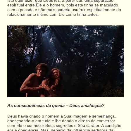
Isto quer dizer que Deus fez, a partir daí, uma separação
espiritual entre Ele e o homem, pois este tinha se maculado
com o pecado e não mais poderia usufruir espiritualmente do
relacionamento íntimo com Ele como tinha antes.
As conseqüências da queda – Deus amaldiçoa?
Deus havia criado o homem à Sua imagem e semelhança,
abençoando-o em tudo e lhe dando o direito de conversar
com Ele e conhecer Seus segredos e Seu caráter. A condição
era a obediência. Mas, debaixo da influência sedutora da