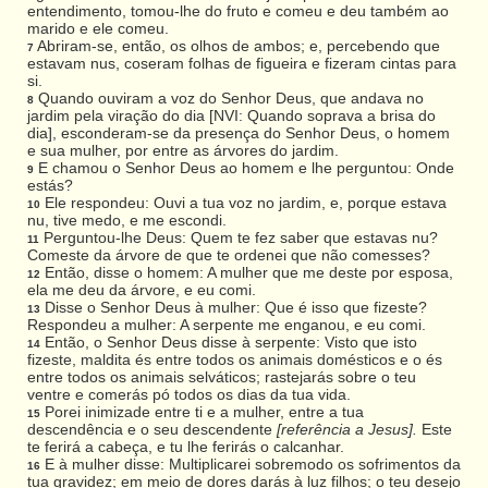
entendimento, tomou-lhe do fruto e comeu e deu também ao
marido e ele comeu.
Abriram-se, então, os olhos de ambos; e, percebendo que
7
estavam nus, coseram folhas de figueira e fizeram cintas para
si.
Quando ouviram a voz do Senhor Deus, que andava no
8
jardim pela viração do dia [NVI: Quando soprava a brisa do
dia], esconderam-se da presença do Senhor Deus, o homem
e sua mulher, por entre as árvores do jardim.
E chamou o Senhor Deus ao homem e lhe perguntou: Onde
9
estás?
Ele respondeu: Ouvi a tua voz no jardim, e, porque estava
10
nu, tive medo, e me escondi.
Perguntou-lhe Deus: Quem te fez saber que estavas nu?
11
Comeste da árvore de que te ordenei que não comesses?
Então, disse o homem: A mulher que me deste por esposa,
12
ela me deu da árvore, e eu comi.
Disse o Senhor Deus à mulher: Que é isso que fizeste?
13
Respondeu a mulher: A serpente me enganou, e eu comi.
Então, o Senhor Deus disse à serpente: Visto que isto
14
fizeste, maldita és entre todos os animais domésticos e o és
entre todos os animais selváticos; rastejarás sobre o teu
ventre e comerás pó todos os dias da tua vida.
Porei inimizade entre ti e a mulher, entre a tua
15
descendência e o seu descendente
[referência a Jesus].
Este
te ferirá a cabeça, e tu lhe ferirás o calcanhar.
E à mulher disse: Multiplicarei sobremodo os sofrimentos da
16
tua gravidez; em meio de dores darás à luz filhos; o teu desejo