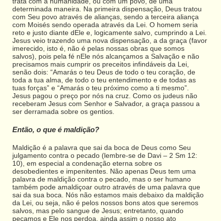
trata com a humanidade, ou com um povo, de uma
determinada maneira. Na primeira dispensação, Deus tratou
com Seu povo através de alianças, sendo a terceira aliança
com Moisés sendo operada através da Lei. O homem seria
reto e justo diante dEle e, logicamente salvo, cumprindo a Lei.
Jesus veio trazendo uma nova dispensação, a da graça (favor
imerecido, isto é, não é pelas nossas obras que somos
salvos), pois pela fé nEle nós alcançamos a Salvação e não
precisamos mais cumprir os preceitos infindáveis da Lei,
senão dois: “Amarás o teu Deus de todo o teu coração, de
toda a tua alma, de todo o teu entendimento e de todas as
tuas forças” e “Amarás o teu próximo como a ti mesmo”.
Jesus pagou o preço por nós na cruz. Como os judeus não
receberam Jesus com Senhor e Salvador, a graça passou a
ser derramada sobre os gentios.
Então, o que é maldição?
Maldição é a palavra que sai da boca de Deus como Seu
julgamento contra o pecado (lembre-se de Davi – 2 Sm 12:
10), em especial a condenação eterna sobre os
desobedientes e impenitentes. Não apenas Deus tem uma
palavra de maldição contra o pecado, mas o ser humano
também pode amaldiçoar outro através de uma palavra que
sai da sua boca. Nós não estamos mais debaixo da maldição
da Lei, ou seja, não é pelos nossos bons atos que seremos
salvos, mas pelo sangue de Jesus; entretanto, quando
pecamos e Ele nos perdoa, ainda assim o nosso ato