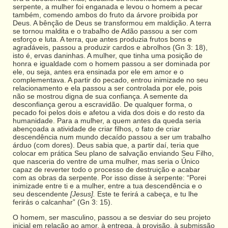
serpente, a mulher foi enganada e levou o homem a pecar
também, comendo ambos do fruto da árvore proibida por
Deus. A bênção de Deus se transformou em maldição. A terra
se tornou maldita e o trabalho de Adão passou a ser com
esforço e luta. A terra, que antes produzia frutos bons e
agradáveis, passou a produzir cardos e abrolhos (Gn 3: 18),
isto é, ervas daninhas. A mulher, que tinha uma posição de
honra e igualdade com o homem passou a ser dominada por
ele, ou seja, antes era ensinada por ele em amor e o
complementava. A partir do pecado, entrou inimizade no seu
relacionamento e ela passou a ser controlada por ele, pois
não se mostrou digna de sua confiança. A semente da
desconfiança gerou a escravidão. De qualquer forma, o
pecado foi pelos dois e afetou a vida dos dois e do resto da
humanidade. Para a mulher, a quem antes da queda seria
abençoada a atividade de criar filhos, o fato de criar
descendência num mundo decaído passou a ser um trabalho
árduo (com dores). Deus sabia que, a partir daí, teria que
colocar em prática Seu plano de salvação enviando Seu Filho,
que nasceria do ventre de uma mulher, mas seria o Único
capaz de reverter todo o processo de destruição e acabar
com as obras da serpente. Por isso disse à serpente: “Porei
inimizade entre ti e a mulher, entre a tua descendência e o
seu descendente
[Jesus].
Este te ferirá a cabeça, e tu lhe
ferirás o calcanhar” (Gn 3: 15).
O homem, ser masculino, passou a se desviar do seu projeto
inicial em relação ao amor, à entrega, à provisão, à submissão