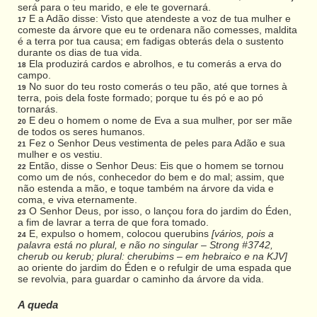
será para o teu marido, e ele te governará.
E a Adão disse: Visto que atendeste a voz de tua mulher e
17
comeste da árvore que eu te ordenara não comesses, maldita
é a terra por tua causa; em fadigas obterás dela o sustento
durante os dias de tua vida.
Ela produzirá cardos e abrolhos, e tu comerás a erva do
18
campo.
No suor do teu rosto comerás o teu pão, até que tornes à
19
terra, pois dela foste formado; porque tu és pó e ao pó
tornarás.
E deu o homem o nome de Eva a sua mulher, por ser mãe
20
de todos os seres humanos.
Fez o Senhor Deus vestimenta de peles para Adão e sua
21
mulher e os vestiu.
Então, disse o Senhor Deus: Eis que o homem se tornou
22
como um de nós, conhecedor do bem e do mal; assim, que
não estenda a mão, e toque também na árvore da vida e
coma, e viva eternamente.
O Senhor Deus, por isso, o lançou fora do jardim do Éden,
23
a fim de lavrar a terra de que fora tomado.
E, expulso o homem, colocou querubins
[vários, pois a
24
palavra está no plural, e não no singular – Strong #3742,
cherub ou kerub; plural: cherubims – em hebraico e na KJV]
ao oriente do jardim do Éden e o refulgir de uma espada que
se revolvia, para guardar o caminho da árvore da vida.
A queda