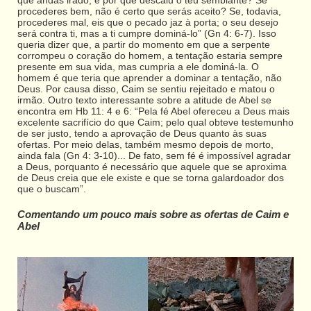
que andas irado, e por que descaiu o teu semblante? Se
procederes bem, não é certo que serás aceito? Se, todavia,
procederes mal, eis que o pecado jaz à porta; o seu desejo
será contra ti, mas a ti cumpre dominá-lo” (Gn 4: 6-7). Isso
queria dizer que, a partir do momento em que a serpente
corrompeu o coração do homem, a tentação estaria sempre
presente em sua vida, mas cumpria a ele dominá-la. O
homem é que teria que aprender a dominar a tentação, não
Deus. Por causa disso, Caim se sentiu rejeitado e matou o
irmão. Outro texto interessante sobre a atitude de Abel se
encontra em Hb 11: 4 e 6: “Pela fé Abel ofereceu a Deus mais
excelente sacrifício do que Caim; pelo qual obteve testemunho
de ser justo, tendo a aprovação de Deus quanto às suas
ofertas. Por meio delas, também mesmo depois de morto,
ainda fala (Gn 4: 3-10)... De fato, sem fé é impossível agradar
a Deus, porquanto é necessário que aquele que se aproxima
de Deus creia que ele existe e que se torna galardoador dos
que o buscam”.
Comentando um pouco mais sobre as ofertas de Caim e
Abel