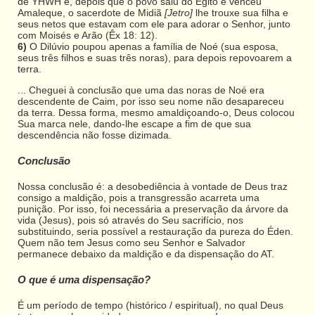
de YHWH e, depois que o povo saiu do Egito e venceu
Amaleque, o sacerdote de Midiã
[Jetro]
lhe trouxe sua filha e
seus netos que estavam com ele para adorar o Senhor, junto
com Moisés e Arão (Êx 18: 12).
6)
O Dilúvio poupou apenas a família de Noé (sua esposa,
seus três filhos e suas três noras), para depois repovoarem a
terra.
... Cheguei à conclusão que uma das noras de Noé era
descendente de Caim, por isso seu nome não desapareceu
da terra. Dessa forma, mesmo amaldiçoando-o, Deus colocou
Sua marca nele, dando-lhe escape a fim de que sua
descendência não fosse dizimada.
Conclusão
Nossa conclusão é: a desobediência à vontade de Deus traz
consigo a maldição, pois a transgressão acarreta uma
punição. Por isso, foi necessária a preservação da árvore da
vida (Jesus), pois só através do Seu sacrifício, nos
substituindo, seria possível a restauração da pureza do Éden.
Quem não tem Jesus como seu Senhor e Salvador
permanece debaixo da maldição e da dispensação do AT.
O que é uma dispensação?
É um período de tempo (histórico / espiritual), no qual Deus