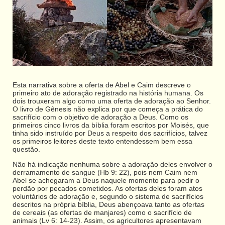
Esta narrativa sobre a oferta de Abel e Caim descreve o
primeiro ato de adoração registrado na história humana. Os
dois trouxeram algo como uma oferta de adoração ao Senhor.
O livro de Gênesis não explica por que começa a prática do
sacrifício com o objetivo de adoração a Deus. Como os
primeiros cinco livros da bíblia foram escritos por Moisés, que
tinha sido instruído por Deus a respeito dos sacrifícios, talvez
os primeiros leitores deste texto entendessem bem essa
questão.
Não há indicação nenhuma sobre a adoração deles envolver o
derramamento de sangue (Hb 9: 22), pois nem Caim nem
Abel se achegaram a Deus naquele momento para pedir o
perdão por pecados cometidos. As ofertas deles foram atos
voluntários de adoração e, segundo o sistema de sacrifícios
descritos na própria bíblia, Deus abençoava tanto as ofertas
de cereais (as ofertas de manjares) como o sacrifício de
animais (Lv 6: 14-23). Assim, os agricultores apresentavam