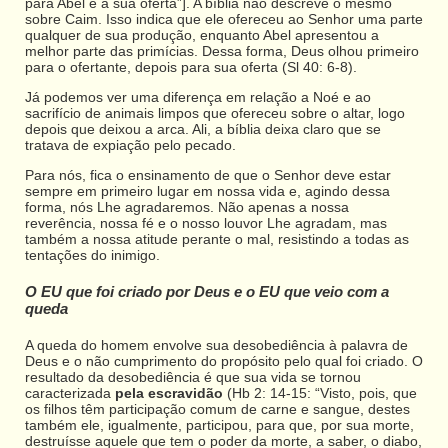
para Abel e a sua oferta”]. A bíblia não descreve o mesmo
sobre Caim. Isso indica que ele ofereceu ao Senhor uma parte
qualquer de sua produção, enquanto Abel apresentou a
melhor parte das primícias. Dessa forma, Deus olhou primeiro
para o ofertante, depois para sua oferta (Sl 40: 6-8).
Já podemos ver uma diferença em relação a Noé e ao
sacrifício de animais limpos que ofereceu sobre o altar, logo
depois que deixou a arca. Ali, a bíblia deixa claro que se
tratava de expiação pelo pecado.
Para nós, fica o ensinamento de que o Senhor deve estar
sempre em primeiro lugar em nossa vida e, agindo dessa
forma, nós Lhe agradaremos. Não apenas a nossa
reverência, nossa fé e o nosso louvor Lhe agradam, mas
também a nossa atitude perante o mal, resistindo a todas as
tentações do inimigo.
O EU que foi criado por Deus e o EU que veio com a
queda
A queda do homem envolve sua desobediência à palavra de
Deus e o não cumprimento do propósito pelo qual foi criado. O
resultado da desobediência é que sua vida se tornou
caracterizada
pela escravidão
(Hb 2: 14-15: “Visto, pois, que
os filhos têm participação comum de carne e sangue, destes
também ele, igualmente, participou, para que, por sua morte,
destruísse aquele que tem o poder da morte, a saber, o diabo,