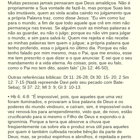
Muitas pessoas jamais pensaram que Deus amaldiçoa. Não é
propriamente a Sua vontade de fazê-lo, mas porque Suas leis
são imutáveis, quem as viola acaba caindo no julgamento que
a própria Palavra traz, como disse Jesus: “Eu vim como luz
para o mundo, a fim de que todo aquele que crê em mim não
permaneça nas trevas. Se alguém ouvir as minhas palavras e
não as guardar, eu não o julgo; porque eu não vim para julgar
o mundo, e sim para salvá-lo. Quem me rejeita e não recebe
as minhas palavras tem quem o julgue; a própria palavra que
tenho proferido, essa o julgará no último dia. Porque eu não
tenho falado por mim mesmo, mas o Pai, que me enviou, esse
me tem prescrito o que dizer e o que anunciar. E sei que o seu
mandamento é a vida eterna. As coisas, pois, que eu falo,
como o Pai mo tem dito, assim falo” (Jo 12: 46-50).
Outras referências bíblicas: Dt 11: 26-28; Dt 30: 15- 20; 2 Sm
12: 7-15 (Natã repreende Davi pelo seu pecado com Bate-
Seba); Sl 37: 22; Ml 3: 9; Gl 3: 10-13.
• Hb 6: 4-8: “É impossível, pois, que aqueles que uma vez
foram iluminados, e provaram a boa palavra de Deus e os
poderes do mundo vindouro, e caíram, sim, é impossível outra
vez renová-los para arrependimento, visto que, de novo, estão
crucificando para si mesmo o Filho de Deus e expondo-o à
ignomínia. Porque a terra que absorve a chuva que
freqüentemente cai sobre ela e produz erva útil para aqueles
por quem é também cultivada recebe bênção da parte de
Deus; mas, se produz espinhos e abrolhos, é rejeitada e perto