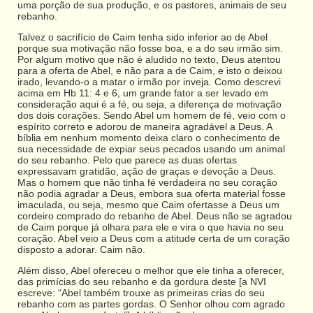
uma porção de sua produção, e os pastores, animais de seu
rebanho.
Talvez o sacrifício de Caim tenha sido inferior ao de Abel
porque sua motivação não fosse boa, e a do seu irmão sim.
Por algum motivo que não é aludido no texto, Deus atentou
para a oferta de Abel, e não para a de Caim, e isto o deixou
irado, levando-o a matar o irmão por inveja. Como descrevi
acima em Hb 11: 4 e 6, um grande fator a ser levado em
consideração aqui é a fé, ou seja, a diferença de motivação
dos dois corações. Sendo Abel um homem de fé, veio com o
espírito correto e adorou de maneira agradável a Deus. A
bíblia em nenhum momento deixa claro o conhecimento de
sua necessidade de expiar seus pecados usando um animal
do seu rebanho. Pelo que parece as duas ofertas
expressavam gratidão, ação de graças e devoção a Deus.
Mas o homem que não tinha fé verdadeira no seu coração
não podia agradar a Deus, embora sua oferta material fosse
imaculada, ou seja, mesmo que Caim ofertasse a Deus um
cordeiro comprado do rebanho de Abel. Deus não se agradou
de Caim porque já olhara para ele e vira o que havia no seu
coração. Abel veio a Deus com a atitude certa de um coração
disposto a adorar. Caim não.
Além disso, Abel ofereceu o melhor que ele tinha a oferecer,
das primícias do seu rebanho e da gordura deste [a NVI
escreve: “Abel também trouxe as primeiras crias do seu
rebanho com as partes gordas. O Senhor olhou com agrado