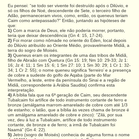
Eu pensei: “se todo ser vivente foi destruído após o Dilúvio, e
só os filhos de Noé, descendente de Sete, o terceiro filho de
Adão, permaneceram vivos, como, então, os queneus teriam
Caim como antepassado?” Então, juntando as hipóteses de
que:
1)
Com a marca de Deus, ele não poderia morrer, portanto,
teria que deixar descendência (Gn 4: 15, 17-24).
2)
Foi morar como nômade no oriente do Éden, local depois
do Dilúvio atribuído ao Oriente Médio, provavelmente Midiã, a
terra do sogro de Moisés.
3)
Queneus eram os integrantes de uma das tribos de Midiã,
filho de Abraão com Quetura (Gn 15: 19; Nm 10: 29-33; Jz 1:
16; Jz 4: 11; 1 Sm 15: 6; 1 Sm 27: 10; 1 Sm 30: 29; 1 Cr 1: 32-
34; 1 Cr 2: 55); o nome queneu significa ‘ferreiro’ e a presença
de cobre a sudeste do golfo de Aqaba (parte do Mar
Vermelho, a leste, entre da península do Sinai e a região de
Midiã, correspondente à Arábia Saudita) confirma esta
interpretação.
4)
A bíblia fala que na 6ª geração de Caim, seu descendente
Tubalcaim foi artífice de todo instrumento cortante de ferro e
bronze (amálgama marrom-amarelado de cobre com até 1/3
de estanho; o latão, que a bíblia às vezes chama de bronze é
um amálgama amarelado de cobre e zinco): “Zilá, por sua
vez, deu à luz a Tubalcaim, artífice de todo instrumento
cortante, de bronze e de ferro; a irmã de Tubalcaim foi
Naamá” (Gn 4: 22).
5)
Jetro (sogro de Moisés) conhecia de alguma forma o nome