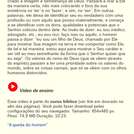
criado à imagem e semelhança de Deus. Passará a orar a Ele
da maneira certa, não mais colocando o foco da sua
existência no ‘ter’ e no ‘fazer’, e sim, no ‘ser’. Em outras
palavras, ele deixa de identificar seu eu verdadeiro com uma
profissão ou com aquilo que possui materialmente, e começa
a se identificar com os dons, qualidades e potenciais que o
Senhor colocou dentro dele. Ao invés de dizer: eu sou médico,
advogado, etc.; eu sou rico, faço isso ou aquilo, o homem
passa a dizer: “eu sou um filho de Deus, chamado por Ele
para mostrar Sua imagem na terra e me comportar como Ele,
de tal e tal maneira; estou aqui para mostrar o Seu caráter e
ser útil ao meu semelhante da forma que o Senhor quiser que
eu seja”. Os valores do reino de Deus (que se vêem através
do espírito) passam a ter uma prioridade sobre os valores do
mundo, sobre as coisas carnais, que só se vêem com os olhos
humanos distorcidos.
Vídeo de ensino
Esse vídeo é parte do
curso bíblico
(ver link em dourado no
alto das páginas). Você pode fazer download pelas
configurações do seu navegador. Tamanho: 854x480 px.
Peso: 74,9 MB Duração: 10:23.
“
A queda do homem
”