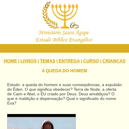
HOME
|
LIVROS
|
TEMAS
|
ENTREGA
|
CURSO
|
CRIANÇAS
A QUEDA DO HOMEM
Estudo: a queda do homem e suas conseqüências, a expulsão
do Éden. O que significa obedecer? Terra de Node, a oferta
de Caim e Abel, o EU criado por Deus. Deus amaldiçoa? O
que é maldição e dispensação? Qual o significado do nome
Eva?