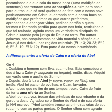
pecaminoso e o que saiu da nossa boca (‘uma maldição de
sentença’) acarretaram uma
conseqüência
ruim para nós e
para outros, que só será quebrada de fato com o nosso novo
posicionamento em Cristo: quebrando com a nossa boca as
maldições que proferimos ou que outros proferiram,
aprendendo a abençoar vidas, pedindo perdão a quem
ferimos e liberando perdão para quem nos feriu, restituindo o
que foi roubado, agindo como um verdadeiro discípulo de
Cristo e lutando pela justiça de Deus na terra. Em outras
palavras, nós conquistamos na vida material a bênção que
Jesus já nos deixou nas regiões celestiais (Ef 1: 3; 20-23; Ef 2:
6; Ef. 3: 10; Ef 6: 12). Esta parte é da nossa incumbência.
A diferença entre a oferta de Caim e a oferta de Abel
Gn 4
Coabitou o homem com Eva, sua mulher. Esta concebeu e
1
deu à luz a
Caim
[= adquirido ou forjado];
então, disse: Adquiri
um varão com o auxílio do Senhor.
Depois, deu à luz a
Abel
[= sopro, vapor, ou filho],
seu
2
irmão. Abel foi pastor de ovelhas, e Caim, lavrador.
Aconteceu que no fim de uns tempos trouxe Caim do fruto
3
da terra
uma oferta
ao Senhor.
Abel, por sua vez, trouxe das primícias do seu rebanho e da
4
gordura deste. Agradou-se o Senhor de Abel e de sua oferta
[a NVI escreve: “Abel também trouxe as primeiras crias do seu
rebanho com as partes gordas. O Senhor olhou com agrado