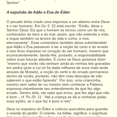
Senhor”.
A expulsão de Adão e Eva do Éden
O pecado tinha criado uma impureza e um abismo entre Deus
e o ser humano. Em Gn 3: 22 está escrito: “Então, disse o
Senhor Deus: Eis que o homem se tornou como um de nós,
conhecedor do bem e do mal; assim, que não estenda a mão,
e toque também na árvore da vida e coma, e viva
eternamente”. Esse comentário também deixa subentendido
que Adão e Eva passaram a ter a noção do certo e do errado
e isso ficou impresso no coração do ser humano, mesmo que
inconscientemente, dando-lhe, portanto, a responsabilidade
sobre suas futuras atitudes. É como se Deus quisesse dizer:
“mesmo que vocês não tenham ainda as minhas leis gravadas
em pedra (pois a Lei só foi dada milhares de anos mais tarde
através de Moisés), a noção do certo e do errado permanece
dentro de vocês; portanto, não têm mais desculpa de não
saberem o que estão fazendo”. Por isso, uma criancinha,
mesmo sem saber ler ou mesmo sem conhecer a Palavra,
expressa visivelmente seu entendimento de que fez algo
errado. Dentro dela, ela sabe que errou, que fez algo que não
é bom – cf. Pv 20: 11: “Até a criança se dá a conhecer pelas
suas ações, se o que faz é puro e reto”.
Deus os expulsou do Éden e colocou querubins para guardar
o oriente do jardim. O oriente, na bíblia, significa: o espiritual.