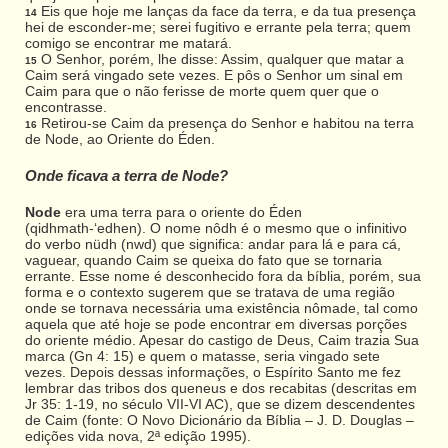
Eis que hoje me lanças da face da terra, e da tua presença
14
hei de esconder-me; serei fugitivo e errante pela terra; quem
comigo se encontrar me matará.
O Senhor, porém, lhe disse: Assim, qualquer que matar a
15
Caim será vingado sete vezes. E pôs o Senhor um sinal em
Caim para que o não ferisse de morte quem quer que o
encontrasse.
Retirou-se Caim da presença do Senhor e habitou na terra
16
de Node, ao Oriente do Éden.
Onde ficava a terra de Node?
Node
era uma terra para o oriente do Éden
(qidhmath-‘edhen). O nome nôdh é o mesmo que o infinitivo
do verbo nüdh (nwd) que significa: andar para lá e para cá,
vaguear, quando Caim se queixa do fato que se tornaria
errante. Esse nome é desconhecido fora da bíblia, porém, sua
forma e o contexto sugerem que se tratava de uma região
onde se tornava necessária uma existência nômade, tal como
aquela que até hoje se pode encontrar em diversas porções
do oriente médio. Apesar do castigo de Deus, Caim trazia Sua
marca (Gn 4: 15) e quem o matasse, seria vingado sete
vezes. Depois dessas informações, o Espírito Santo me fez
lembrar das tribos dos queneus e dos recabitas (descritas em
Jr 35: 1-19, no século VII-VI AC), que se dizem descendentes
de Caim (fonte: O Novo Dicionário da Bíblia – J. D. Douglas –
edições vida nova, 2ª edição 1995).