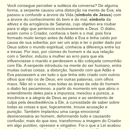
Você consegue perceber a sutileza da conversa? De alguma
forma, a serpente causou uma distorção na mente de Eva; ela
passou a confundir a árvore da Vida (
símbolo de Jesus
) com
a árvore do conhecimento do bem e do mal,
símbolo
da
altivez e da arrogância de Satanás, cujo objetivo era roubar
para si algo que pertencia exclusivamente a Deus. O diabo,
assim como o Criador, conhecia o bem e o mal, pois fora
formado muito tempo antes de Adão e Eva e tinha caído por
causa de sua soberba; por ser um anjo e ter o poder dado por
Deus sobre o mundo espiritual, conhecia a diferença entre luz
e trevas. Por isso, por ciúmes do homem e da sua relação
com o Senhor, induziu a mulher ao erro para que ela
influenciasse o marido e perdessem a tão cobiçada comunhão
com Ele. A serpente introduziu na mente do ser humano, entre
muitas outras coisas, a distorção, fazendo com que Adão e
Eva passassem a ver tudo o que tinha sido criado com outros
olhos que não os de Deus; em outras palavras, com olhos
maus. Não só o sexo, mas todas as áreas da vida do homem
o diabo fez pecaminoso, a partir do momento em que abriu o
entendimento deles para a impureza; mesclou a pureza, a
inocência e a alegria de Deus ao peso e ao sentimento de
culpa pela desobediência a Ele, à curiosidade de saber sobre
todas as coisas e que, logicamente, trouxe acusação e
punição. Também implantou uma carga emocional
desnecessária ao homem, deformando tudo e causando
confusão; mais do que isso, transformou a imagem do Criador
em algo punitivo, opressor e vingativo. Foi o que a Lei acabou