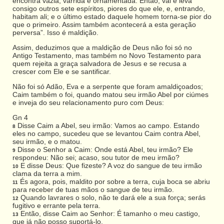
encontra vazia, varrida e ornamentada. Então, vai e leva
consigo outros sete espíritos, piores do que ele, e, entrando,
habitam ali; e o último estado daquele homem torna-se pior do
que o primeiro. Assim também acontecerá a esta geração
perversa”. Isso é maldição.
Assim, deduzimos que a maldição de Deus não foi só no
Antigo Testamento, mas também no Novo Testamento para
quem rejeita a graça salvadora de Jesus e se recusa a
crescer com Ele e se santificar.
Não foi só Adão, Eva e a serpente que foram amaldiçoados;
Caim também o foi, quando matou seu irmão Abel por ciúmes
e inveja do seu relacionamento puro com Deus:
Gn 4
Disse Caim a Abel, seu irmão: Vamos ao campo. Estando
8
eles no campo, sucedeu que se levantou Caim contra Abel,
seu irmão, e o matou.
Disse o Senhor a Caim: Onde está Abel, teu irmão? Ele
9
respondeu: Não sei; acaso, sou tutor de meu irmão?
E disse Deus: Que fizeste? A voz do sangue de teu irmão
10
clama da terra a mim.
És agora, pois, maldito por sobre a terra, cuja boca se abriu
11
para receber de tuas mãos o sangue de teu irmão.
Quando lavrares o solo, não te dará ele a sua força; serás
12
fugitivo e errante pela terra.
Então, disse Caim ao Senhor: É tamanho o meu castigo,
13
que já não posso suportá-lo.