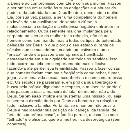
a Deus e ao compromisso com Ele e com sua mulher. Passou
a ser omisso em relação às suas obrigações e a abusar do
poder e da autoridade que Deus lhe deu, oprimindo a mulher.
Ela, por sua vez, passou a ser uma competidora do homem
ao invés de sua auxiliadora, deixando o ciúme, a
maledicência, a sedução e a influência negativa entrarem no
relacionamento. Outra semente maligna implantada pela
serpente no interior da mulher foi a rebeldia, não só ao
homem como seu marido, mas a todos os tipos de autoridade
delegada por Deus, o que piorou o seu estado durante os
séculos que se sucederam, criando um cativeiro e uma
“prisão”, onde ela passou a ser oprimida, humilhada,
desrespeitada em sua dignidade em todos os sentidos. Isso
tudo acarretou nela um comportamento mais inflexível,
fazendo-a até perder sua feminilidade. Passou a fazer coisas
que homens faziam com mais freqüência como beber, fumar,
jogar, viver uma vida sexual mais libertina e sem compromisso
etc. Os séculos se passaram e, em prol da sua libertação e
busca pela própria dignidade e respeito, a mulher “se perdeu”,
pois passou a usar a maneira de lutar do mundo, não a de
Deus.
Submissão
implica em ‘sustentar uma missão’, ou seja,
sustentar a direção dada por Deus ao homem em relação a
tudo, inclusive a família. Portanto, se o homem não ouvir a
Deus e negligenciar sua posição de “cabeça” da família, de
“teto de sua própria casa”, a família perece, a casa fica sem
“telhado” e o alicerce, que é a mulher, fica desprotegida (sem
cobertura).