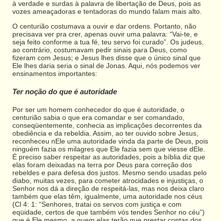
à verdade e surdas à palavra de libertação de Deus, pois as
vozes ameaçadoras e tentadoras do mundo falam mais alto.
O centurião costumava a ouvir e dar ordens. Portanto, não
precisava ver pra crer, apenas ouvir uma palavra: “Vai-te, e
seja feito conforme a tua fé, teu servo foi curado”. Os judeus,
ao contrário, costumavam pedir sinais para Deus, como
fizeram com Jesus; e Jesus lhes disse que o único sinal que
Ele lhes daria seria o sinal de Jonas. Aqui, nós podemos ver
ensinamentos importantes:
Ter noção do que é autoridade
Por ser um homem conhecedor do que é autoridade, o
centurião sabia o que era comandar e ser comandado,
conseqüentemente, conhecia as implicações decorrentes da
obediência e da rebeldia. Assim, ao ter ouvido sobre Jesus,
reconheceu nEle uma autoridade vinda da parte de Deus, pois
ninguém fazia os milagres que Ele fazia sem que viesse dEle.
É preciso saber respeitar as autoridades, pois a bíblia diz que
elas foram deixadas na terra por Deus para correção dos
rebeldes e para defesa dos justos. Mesmo sendo usadas pelo
diabo, muitas vezes, para cometer atrocidades e injustiças, o
Senhor nos dá a direção de respeitá-las, mas nos deixa claro
também que elas têm, igualmente, uma autoridade nos céus
(Cl 4: 1: “Senhores, tratai os servos com justiça e com
eqüidade, certos de que também vós tendes Senhor no céu”)
que é Ele mesmo, a quem elas terão que prestar contas dos