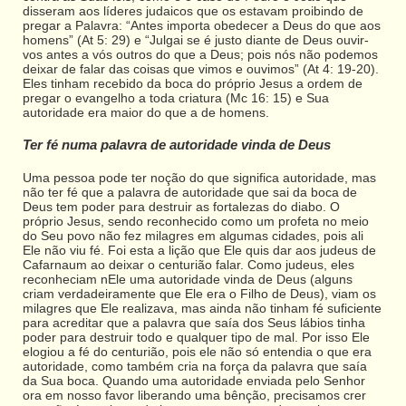
disseram aos líderes judaicos que os estavam proibindo de
pregar a Palavra: “Antes importa obedecer a Deus do que aos
homens” (At 5: 29) e “Julgai se é justo diante de Deus ouvir-
vos antes a vós outros do que a Deus; pois nós não podemos
deixar de falar das coisas que vimos e ouvimos” (At 4: 19-20).
Eles tinham recebido da boca do próprio Jesus a ordem de
pregar o evangelho a toda criatura (Mc 16: 15) e Sua
autoridade era maior do que a de homens.
Ter fé numa palavra de autoridade vinda de Deus
Uma pessoa pode ter noção do que significa autoridade, mas
não ter fé que a palavra de autoridade que sai da boca de
Deus tem poder para destruir as fortalezas do diabo. O
próprio Jesus, sendo reconhecido como um profeta no meio
do Seu povo não fez milagres em algumas cidades, pois ali
Ele não viu fé. Foi esta a lição que Ele quis dar aos judeus de
Cafarnaum ao deixar o centurião falar. Como judeus, eles
reconheciam nEle uma autoridade vinda de Deus (alguns
criam verdadeiramente que Ele era o Filho de Deus), viam os
milagres que Ele realizava, mas ainda não tinham fé suficiente
para acreditar que a palavra que saía dos Seus lábios tinha
poder para destruir todo e qualquer tipo de mal. Por isso Ele
elogiou a fé do centurião, pois ele não só entendia o que era
autoridade, como também cria na força da palavra que saía
da Sua boca. Quando uma autoridade enviada pelo Senhor
ora em nosso favor liberando uma bênção, precisamos crer