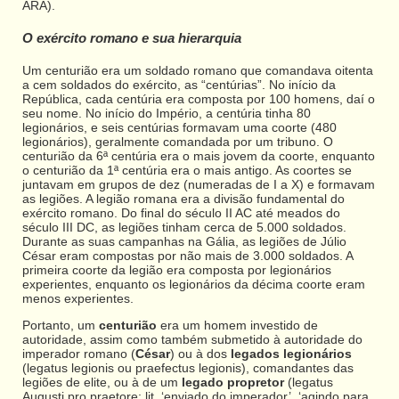
ARA).
O exército romano e sua hierarquia
Um centurião era um soldado romano que comandava oitenta
a cem soldados do exército, as “centúrias”. No início da
República, cada centúria era composta por 100 homens, daí o
seu nome. No início do Império, a centúria tinha 80
legionários, e seis centúrias formavam uma coorte (480
legionários), geralmente comandada por um tribuno. O
centurião da 6ª centúria era o mais jovem da coorte, enquanto
o centurião da 1ª centúria era o mais antigo. As coortes se
juntavam em grupos de dez (numeradas de I a X) e formavam
as legiões. A legião romana era a divisão fundamental do
exército romano. Do final do século II AC até meados do
século III DC, as legiões tinham cerca de 5.000 soldados.
Durante as suas campanhas na Gália, as legiões de Júlio
César eram compostas por não mais de 3.000 soldados. A
primeira coorte da legião era composta por legionários
experientes, enquanto os legionários da décima coorte eram
menos experientes.
Portanto, um
centurião
era um homem investido de
autoridade, assim como também submetido à autoridade do
imperador romano (
César
) ou à dos
legados legionários
(legatus legionis ou praefectus legionis), comandantes das
legiões de elite, ou à de um
legado propretor
(legatus
Augusti pro praetore; lit. ‘enviado do imperador’, ‘agindo para