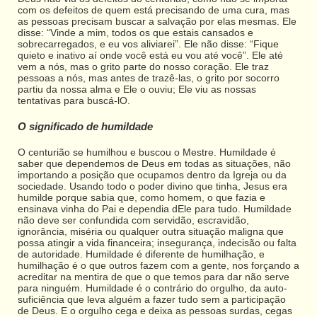
com os defeitos de quem está precisando de uma cura, mas
as pessoas precisam buscar a salvação por elas mesmas. Ele
disse: “Vinde a mim, todos os que estais cansados e
sobrecarregados, e eu vos aliviarei”. Ele não disse: “Fique
quieto e inativo aí onde você está eu vou até você”. Ele até
vem a nós, mas o grito parte do nosso coração. Ele traz
pessoas a nós, mas antes de trazê-las, o grito por socorro
partiu da nossa alma e Ele o ouviu; Ele viu as nossas
tentativas para buscá-lO.
O significado de humildade
O centurião se humilhou e buscou o Mestre. Humildade é
saber que dependemos de Deus em todas as situações, não
importando a posição que ocupamos dentro da Igreja ou da
sociedade. Usando todo o poder divino que tinha, Jesus era
humilde porque sabia que, como homem, o que fazia e
ensinava vinha do Pai e dependia dEle para tudo. Humildade
não deve ser confundida com servidão, escravidão,
ignorância, miséria ou qualquer outra situação maligna que
possa atingir a vida financeira; insegurança, indecisão ou falta
de autoridade. Humildade é diferente de humilhação, e
humilhação é o que outros fazem com a gente, nos forçando a
acreditar na mentira de que o que temos para dar não serve
para ninguém. Humildade é o contrário do orgulho, da auto-
suficiência que leva alguém a fazer tudo sem a participação
de Deus. E o orgulho cega e deixa as pessoas surdas, cegas