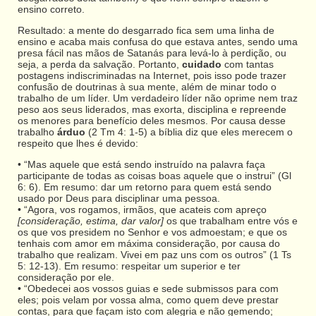
ensino correto.
Resultado: a mente do desgarrado fica sem uma linha de
ensino e acaba mais confusa do que estava antes, sendo uma
presa fácil nas mãos de Satanás para levá-lo à perdição, ou
seja, a perda da salvação. Portanto,
cuidado
com tantas
postagens indiscriminadas na Internet, pois isso pode trazer
confusão de doutrinas à sua mente, além de minar todo o
trabalho de um líder. Um verdadeiro líder não oprime nem traz
peso aos seus liderados, mas exorta, disciplina e repreende
os menores para benefício deles mesmos. Por causa desse
trabalho
árduo
(2 Tm 4: 1-5) a bíblia diz que eles merecem o
respeito que lhes é devido:
• “Mas aquele que está sendo instruído na palavra faça
participante de todas as coisas boas aquele que o instrui” (Gl
6: 6). Em resumo: dar um retorno para quem está sendo
usado por Deus para disciplinar uma pessoa.
• “Agora, vos rogamos, irmãos, que acateis com apreço
[consideração, estima, dar valor]
os que trabalham entre vós e
os que vos presidem no Senhor e vos admoestam; e que os
tenhais com amor em máxima consideração, por causa do
trabalho que realizam. Vivei em paz uns com os outros” (1 Ts
5: 12-13). Em resumo: respeitar um superior e ter
consideração por ele.
• “Obedecei aos vossos guias e sede submissos para com
eles; pois velam por vossa alma, como quem deve prestar
contas, para que façam isto com alegria e não gemendo;