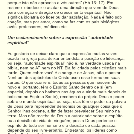
porque isto não aproveita a vós outros” (Hb 13: 17). Em
resumo: obedecer e acatar uma direção que vem de Deus
para correção e direção de crescimento espiritual. Não
significa idolatria do líder ou dar satisfação. Nada é feito sob
coação, mas por amor, como se faz com os pais biológicos,
avós, professores, médicos etc.
Um esclarecimento sobre a expressão “autoridade
espiritual”
Eu gostaria de deixar claro que a expressão muitas vezes
usada na igreja para deixar entendida a posição de liderança,
ou seja, “autoridade espiritual” não é, na verdade usada na
bíblia, nem no AT nem no NT. Ela foi criada pelos cristãos mais
tarde. Quem cobre você é o sangue de Jesus, não o pastor.
Nenhum dos apóstolos de Cristo usou esse termo em suas
cartas. O que ocorre é: todas as pessoas que nascem de
novo e, portanto, têm o Espírito Santo dentro de si (em
especial, depois do batismo nas águas e ainda mais depois do
batismo no Espírito Santo), recebem do próprio Deus o poder
sobre o mundo espiritual, ou seja, elas têm o poder da palavra
de Deus para repreender demônios ou qualquer coisa que o
Senhor lhes ordene, a fim de fazer prevalecer Seu reino na
terra. Mas não recebe de Deus a autoridade sobre o espírito
ou a decisão de vida de ninguém, pois a Deus pertence o
espírito de todo ser humano e a decisão de cada pessoa
depende do seu livre-arbítrio. Entretanto, os líderes como