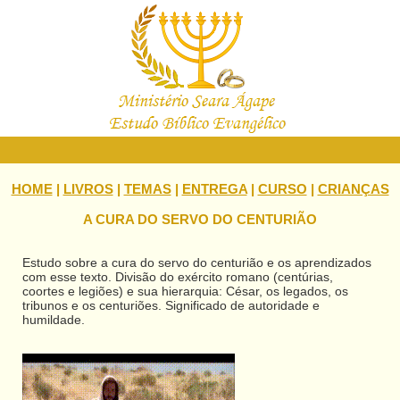
HOME
|
LIVROS
|
TEMAS
|
ENTREGA
|
CURSO
|
CRIANÇAS
A CURA DO SERVO DO CENTURIÃO
Estudo sobre a cura do servo do centurião e os aprendizados
com esse texto. Divisão do exército romano (centúrias,
coortes e legiões) e sua hierarquia: César, os legados, os
tribunos e os centuriões. Significado de autoridade e
humildade.