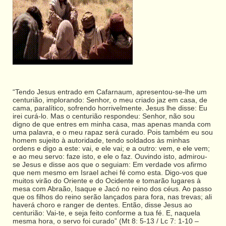
“Tendo Jesus entrado em Cafarnaum, apresentou-se-lhe um
centurião, implorando: Senhor, o meu criado jaz em casa, de
cama, paralítico, sofrendo horrivelmente. Jesus lhe disse: Eu
irei curá-lo. Mas o centurião respondeu: Senhor, não sou
digno de que entres em minha casa, mas apenas manda com
uma palavra, e o meu rapaz será curado. Pois também eu sou
homem sujeito à autoridade, tendo soldados às minhas
ordens e digo a este: vai, e ele vai; e a outro: vem, e ele vem;
e ao meu servo: faze isto, e ele o faz. Ouvindo isto, admirou-
se Jesus e disse aos que o seguiam: Em verdade vos afirmo
que nem mesmo em Israel achei fé como esta. Digo-vos que
muitos virão do Oriente e do Ocidente e tomarão lugares à
mesa com Abraão, Isaque e Jacó no reino dos céus. Ao passo
que os filhos do reino serão lançados para fora, nas trevas; ali
haverá choro e ranger de dentes. Então, disse Jesus ao
centurião: Vai-te, e seja feito conforme a tua fé. E, naquela
mesma hora, o servo foi curado” (Mt 8: 5-13 / Lc 7: 1-10 –