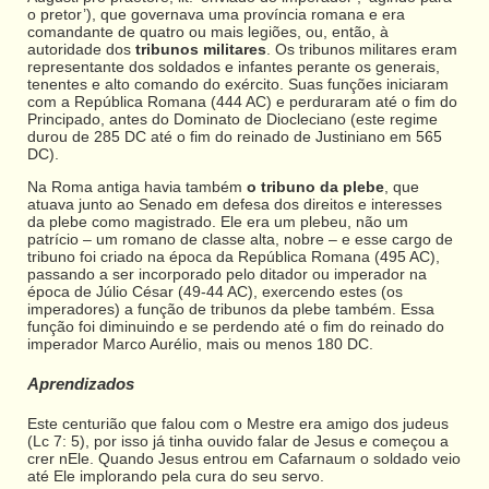
o pretor’), que governava uma província romana e era
comandante de quatro ou mais legiões, ou, então, à
autoridade dos
tribunos militares
. Os tribunos militares eram
representante dos soldados e infantes perante os generais,
tenentes e alto comando do exército. Suas funções iniciaram
com a República Romana (444 AC) e perduraram até o fim do
Principado, antes do Dominato de Diocleciano (este regime
durou de 285 DC até o fim do reinado de Justiniano em 565
DC).
Na Roma antiga havia também
o tribuno da plebe
, que
atuava junto ao Senado em defesa dos direitos e interesses
da plebe como magistrado. Ele era um plebeu, não um
patrício – um romano de classe alta, nobre – e esse cargo de
tribuno foi criado na época da República Romana (495 AC),
passando a ser incorporado pelo ditador ou imperador na
época de Júlio César (49-44 AC), exercendo estes (os
imperadores) a função de tribunos da plebe também. Essa
função foi diminuindo e se perdendo até o fim do reinado do
imperador Marco Aurélio, mais ou menos 180 DC.
Aprendizados
Este centurião que falou com o Mestre era amigo dos judeus
(Lc 7: 5), por isso já tinha ouvido falar de Jesus e começou a
crer nEle. Quando Jesus entrou em Cafarnaum o soldado veio
até Ele implorando pela cura do seu servo.