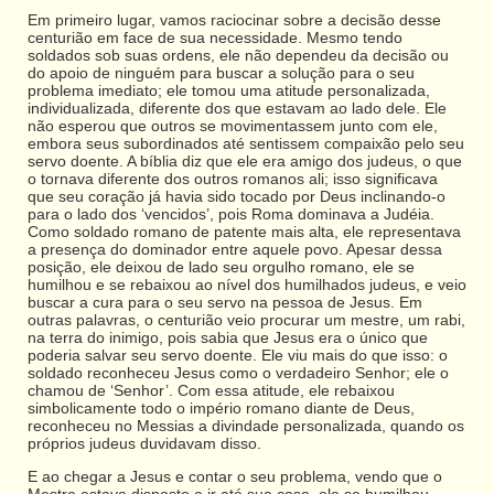
Em primeiro lugar, vamos raciocinar sobre a decisão desse
centurião em face de sua necessidade. Mesmo tendo
soldados sob suas ordens, ele não dependeu da decisão ou
do apoio de ninguém para buscar a solução para o seu
problema imediato; ele tomou uma atitude personalizada,
individualizada, diferente dos que estavam ao lado dele. Ele
não esperou que outros se movimentassem junto com ele,
embora seus subordinados até sentissem compaixão pelo seu
servo doente. A bíblia diz que ele era amigo dos judeus, o que
o tornava diferente dos outros romanos ali; isso significava
que seu coração já havia sido tocado por Deus inclinando-o
para o lado dos ‘vencidos’, pois Roma dominava a Judéia.
Como soldado romano de patente mais alta, ele representava
a presença do dominador entre aquele povo. Apesar dessa
posição, ele deixou de lado seu orgulho romano, ele se
humilhou e se rebaixou ao nível dos humilhados judeus, e veio
buscar a cura para o seu servo na pessoa de Jesus. Em
outras palavras, o centurião veio procurar um mestre, um rabi,
na terra do inimigo, pois sabia que Jesus era o único que
poderia salvar seu servo doente. Ele viu mais do que isso: o
soldado reconheceu Jesus como o verdadeiro Senhor; ele o
chamou de ‘Senhor’. Com essa atitude, ele rebaixou
simbolicamente todo o império romano diante de Deus,
reconheceu no Messias a divindade personalizada, quando os
próprios judeus duvidavam disso.
E ao chegar a Jesus e contar o seu problema, vendo que o
Mestre estava disposto a ir até sua casa, ele se humilhou