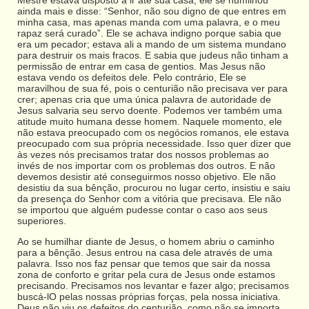
ainda mais e disse: “Senhor, não sou digno de que entres em
minha casa, mas apenas manda com uma palavra, e o meu
rapaz será curado”. Ele se achava indigno porque sabia que
era um pecador; estava ali a mando de um sistema mundano
para destruir os mais fracos. E sabia que judeus não tinham a
permissão de entrar em casa de gentios. Mas Jesus não
estava vendo os defeitos dele. Pelo contrário, Ele se
maravilhou de sua fé, pois o centurião não precisava ver para
crer; apenas cria que uma única palavra de autoridade de
Jesus salvaria seu servo doente. Podemos ver também uma
atitude muito humana desse homem. Naquele momento, ele
não estava preocupado com os negócios romanos, ele estava
preocupado com sua própria necessidade. Isso quer dizer que
às vezes nós precisamos tratar dos nossos problemas ao
invés de nos importar com os problemas dos outros. E não
devemos desistir até conseguirmos nosso objetivo. Ele não
desistiu da sua bênção, procurou no lugar certo, insistiu e saiu
da presença do Senhor com a vitória que precisava. Ele não
se importou que alguém pudesse contar o caso aos seus
superiores.
Ao se humilhar diante de Jesus, o homem abriu o caminho
para a bênção. Jesus entrou na casa dele através de uma
palavra. Isso nos faz pensar que temos que sair da nossa
zona de conforto e gritar pela cura de Jesus onde estamos
precisando. Precisamos nos levantar e fazer algo; precisamos
buscá-lO pelas nossas próprias forças, pela nossa iniciativa.
Deus não viu os defeitos do centurião, como não se importa