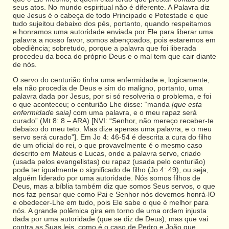
seus atos. No mundo espiritual não é diferente. A Palavra diz
que Jesus é o cabeça de todo Principado e Potestade e que
tudo sujeitou debaixo dos pés, portanto, quando respeitamos
e honramos uma autoridade enviada por Ele para liberar uma
palavra a nosso favor, somos abençoados, pois estaremos em
obediência; sobretudo, porque a palavra que foi liberada
procedeu da boca do próprio Deus e o mal tem que cair diante
de nós.
O servo do centurião tinha uma enfermidade e, logicamente,
ela não procedia de Deus e sim do maligno, portanto, uma
palavra dada por Jesus, por si só resolveria o problema, e foi
o que aconteceu; o centurião Lhe disse: “manda
[que esta
enfermidade saia]
com uma palavra, e o meu rapaz será
curado” (Mt 8: 8 – ARA) [NVI: “Senhor, não mereço receber-te
debaixo do meu teto. Mas dize apenas uma palavra, e o meu
servo será curado”]. Em Jo 4: 46-54 é descrita a cura do filho
de um oficial do rei, o que provavelmente é o mesmo caso
descrito em Mateus e Lucas, onde a palavra servo, criado
(usada pelos evangelistas) ou rapaz (usada pelo centurião)
pode ter igualmente o significado de filho (Jo 4: 49), ou seja,
alguém liderado por uma autoridade. Nós somos filhos de
Deus, mas a bíblia também diz que somos Seus servos, o que
nos faz pensar que como Pai e Senhor nós devemos honrá-lO
e obedecer-Lhe em tudo, pois Ele sabe o que é melhor para
nós. A grande polêmica gira em torno de uma ordem injusta
dada por uma autoridade (que se diz de Deus), mas que vai
contra as Suas leis, como é o caso de Pedro e João que