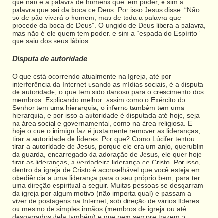
que não é a palavra de homens que tem poder, e sim a
palavra que sai da boca de Deus. Por isso Jesus disse: “Não
só de pão viverá o homem, mas de toda a palavra que
procede da boca de Deus”. O ungido de Deus libera a palavra,
mas não é ele quem tem poder, e sim a “espada do Espírito”
que saiu dos seus lábios.
Disputa de autoridade
O que está ocorrendo atualmente na Igreja, até por
interferência da Internet usando as mídias sociais, é a disputa
de autoridade, o que tem sido danoso para o crescimento dos
membros. Explicando melhor: assim como o Exército do
Senhor tem uma hierarquia, o inferno também tem uma
hierarquia, e por isso a autoridade é disputada até hoje, seja
na área social e governamental, como na área religiosa. E
hoje o que o inimigo faz é justamente remover as lideranças;
tirar a autoridade de líderes. Por que? Como Lúcifer tentou
tirar a autoridade de Jesus, porque ele era um anjo, querubim
da guarda, encarregado da adoração de Jesus, ele quer hoje
tirar as lideranças, a verdadeira liderança de Cristo. Por isso,
dentro da igreja de Cristo é aconselhável que você esteja em
obediência a uma liderança para o seu próprio bem, para ter
uma direção espiritual a seguir. Muitas pessoas se desgarram
da igreja por algum motivo (não importa qual) e passam a
viver de postagens na Internet, sob direção de vários líderes
ou mesmo de simples irmãos (membros de igreja ou até
desgarrados dela também) e que nem sempre trazem o