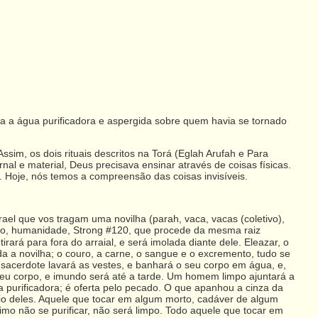
a a água purificadora e aspergida sobre quem havia se tornado
Assim, os dois rituais descritos na Torá (Eglah Arufah e Para
 e material, Deus precisava ensinar através de coisas físicas.
. Hoje, nós temos a compreensão das coisas invisíveis.
rael que vos tragam uma novilha (parah, vaca, vacas (coletivo),
o, humanidade, Strong #120, que procede da mesma raiz
irará para fora do arraial, e será imolada diante dele. Eleazar, o
a a novilha; o couro, a carne, o sangue e o excremento, tudo se
 sacerdote lavará as vestes, e banhará o seu corpo em água, e,
seu corpo, e imundo será até a tarde. Um homem limpo ajuntará a
ua purificadora; é oferta pelo pecado. O que apanhou a cinza da
 meio deles. Aquele que tocar em algum morto, cadáver de algum
timo não se purificar, não será limpo. Todo aquele que tocar em