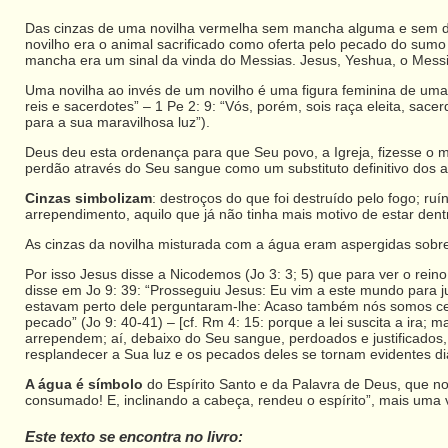
Das cinzas de uma novilha vermelha sem mancha alguma e sem defe
novilho era o animal sacrificado como oferta pelo pecado do sumo
mancha era um sinal da vinda do Messias. Jesus, Yeshua, o Messi
Uma novilha ao invés de um novilho é uma figura feminina de uma 
reis e sacerdotes” – 1 Pe 2: 9: “Vós, porém, sois raça eleita, sa
para a sua maravilhosa luz”).
Deus deu esta ordenança para que Seu povo, a Igreja, fizesse o m
perdão através do Seu sangue como um substituto definitivo dos an
Cinzas simbolizam
: destroços do que foi destruído pelo fogo; ru
arrependimento, aquilo que já não tinha mais motivo de estar dent
As cinzas da novilha misturada com a água eram aspergidas sobre 
Por isso Jesus disse a Nicodemos (Jo 3: 3; 5) que para ver o rei
disse em Jo 9: 39: “Prosseguiu Jesus: Eu vim a este mundo para j
estavam perto dele perguntaram-lhe: Acaso também nós somos ceg
pecado” (Jo 9: 40-41) – [cf. Rm 4: 15: porque a lei suscita a ira;
arrependem; aí, debaixo do Seu sangue, perdoados e justificados,
resplandecer a Sua luz e os pecados deles se tornam evidentes di
A água é símbolo
do Espírito Santo e da Palavra de Deus, que nos
consumado! E, inclinando a cabeça, rendeu o espírito”, mais uma
Este texto se encontra no livro: