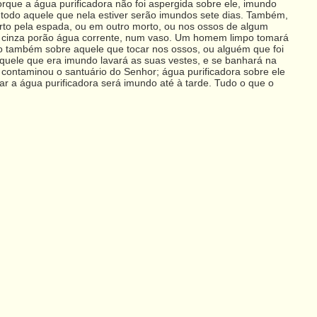
rque a água purificadora não foi aspergida sobre ele, imundo
 todo aquele que nela estiver serão imundos sete dias. Também,
rto pela espada, ou em outro morto, ou nos ossos de algum
ta cinza porão água corrente, num vaso. Um homem limpo tomará
omo também sobre aquele que tocar nos ossos, ou alguém que foi
 aquele que era imundo lavará as suas vestes, e se banhará na
 contaminou o santuário do Senhor; água purificadora sobre ele
car a água purificadora será imundo até à tarde. Tudo o que o