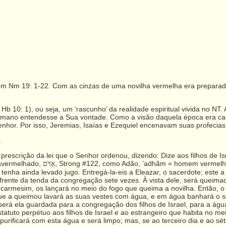
em Nm 19: 1-22. Com as cinzas de uma novilha vermelha era preparad
b 10: 1), ou seja, um ‘rascunho’ da realidade espiritual vivida no NT. 
ano entendesse a Sua vontade. Como a visão daquela época era carnal
enhor. Por isso, Jeremias, Isaías e Ezequiel encenavam suas profecias
.
rescrição da lei que o Senhor ordenou, dizendo: Dize aos filhos de Is
 avermelhado,
, Strong #122, como Adão, ’adhãm = homem vermelh
אָדֹם
 tenha ainda levado jugo. Entregá-la-eis a Eleazar, o sacerdote; este a t
rente da tenda da congregação sete vezes. À vista dele, será queimad
carmesim, os lançará no meio do fogo que queima a novilha. Então, o
 que a queimou lavará as suas vestes com água, e em água banhará o 
e será ela guardada para a congregação dos filhos de Israel, para a ág
 estatuto perpétuo aos filhos de Israel e ao estrangeiro que habita no
purificará com esta água e será limpo; mas, se ao terceiro dia e ao sé