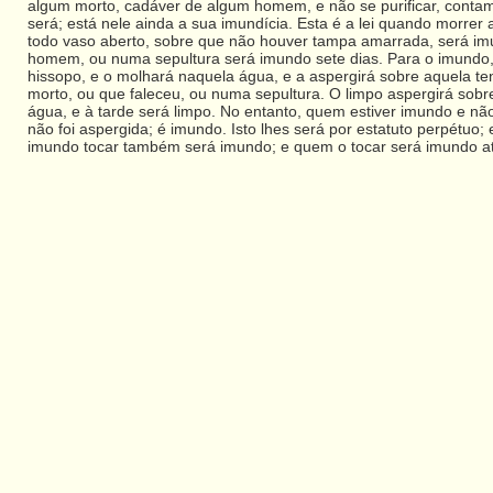
algum morto, cadáver de algum homem, e não se purificar, contami
será; está nele ainda a sua imundícia. Esta é a lei quando morr
todo vaso aberto, sobre que não houver tampa amarrada, será im
homem, ou numa sepultura será imundo sete dias. Para o imundo,
hissopo, e o molhará naquela água, e a aspergirá sobre aquela te
morto, ou que faleceu, ou numa sepultura. O limpo aspergirá sobre
água, e à tarde será limpo. No entanto, quem estiver imundo e nã
não foi aspergida; é imundo. Isto lhes será por estatuto perpétuo;
imundo tocar também será imundo; e quem o tocar será imundo at