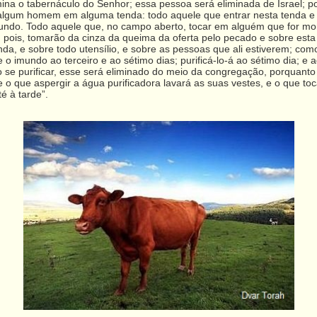
na o tabernáculo do Senhor; essa pessoa será eliminada de Israel; po
er algum homem em alguma tenda: todo aquele que entrar nesta tenda e
undo. Todo aquele que, no campo aberto, tocar em alguém que for mo
 pois, tomarão da cinza da queima da oferta pelo pecado e sobre es
nda, e sobre todo utensílio, e sobre as pessoas que ali estiverem; c
 o imundo ao terceiro e ao sétimo dias; purificá-lo-á ao sétimo dia; e
o se purificar, esse será eliminado do meio da congregação, porquanto
 e o que aspergir a água purificadora lavará as suas vestes, e o que to
é à tarde”.