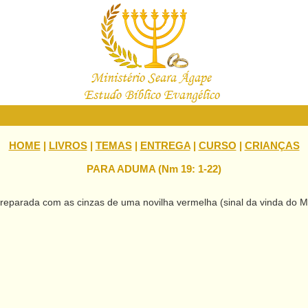
HOME
|
LIVROS
|
TEMAS
|
ENTREGA
|
CURSO
|
CRIANÇAS
PARA ADUMA (Nm 19: 1-22)
reparada com as cinzas de uma novilha vermelha (sinal da vinda do M