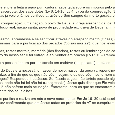
ito era feita a água purificadora, aspergida sobre os impuros pelo 
 sacerdote, dos sacerdotes (Lv 8: 14-15; Lv 4: 3) ou da congregação (
as já veio e já nos purificou através do Seu sangue da morte gerada 
congregação, uma nação, o povo de Deus, a Igreja arrependida, os fil
cerdócio real, nação santa, povo de propriedade exclusiva de Deus, a f
esmo: aprendesse a se sacrificar através do arrependimento (cinzas) e
imais para a purificação dos pecados (‘coisas mortas’), que nos leva
ínas, restos mortais, memória (dos finados), restos ou lembranças de co
ro do nosso ser e foi entregue ao Senhor em oração (Lv 6: 11 – Remove
a pessoa impura por ter tocado em cadáver (no ‘pecado’), e ela se t
no de Deus era necessário nascer de novo, nascer da água (arrependim
uízo, a fim de que os que não vêem vejam, e os que vêem se tornem ceg
os? Respondeu-lhes Jesus: Se fôsseis cegos, não teríeis pecado alg
 mas, onde não há lei não há transgressão]. Jesus quis dizer que Ele v
 já não sofrem mais acusação. Entretanto, para os que se encontram ce
ante dos seus olhos.
 purifica e realiza em nós o novo nascimento. Em Jo 19: 30 está escri
 vez confirmando que em Jesus todas as profecias do AT se cumpriram