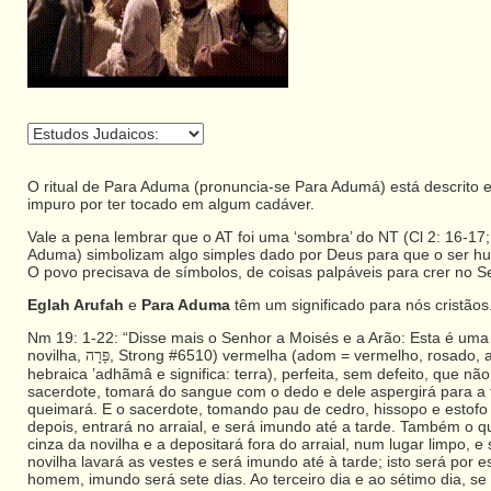
O ritual de Para Aduma
(pronuncia-se Para Adumá)
está descrito 
impuro por ter tocado em algum cadáver.
Vale a pena lembrar que o AT foi uma ‘sombra’ do NT (Cl 2: 16-17; H
Aduma) simbolizam algo simples dado por Deus para que o ser hum
O povo precisava de símbolos, de coisas palpáveis para crer no S
Eglah Arufah
e
Para Aduma
têm um significado para nós cristãos
Nm 19: 1-22: “Disse mais o Senhor a Moisés e a Arão: Esta é uma p
novilha,
, Strong #6510) vermelha (adom = vermelho, rosado,
פָּרָה
hebraica ’adhãmâ e significa: terra), perfeita, sem defeito, que não
sacerdote, tomará do sangue com o dedo e dele aspergirá para a f
queimará. E o sacerdote, tomando pau de cedro, hissopo e estofo 
depois, entrará no arraial, e será imundo até a tarde. Também o
cinza da novilha e a depositará fora do arraial, num lugar limpo, 
novilha lavará as vestes e será imundo até à tarde; isto será por
homem, imundo será sete dias. Ao terceiro dia e ao sétimo dia, se 