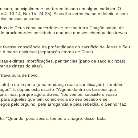
pecado, principalmente por terem tocado em algum cadáver. O
Lv 4: 13-14; Nm 15: 24-25). A novilha vermelha sem defeito e sem
pelos nossos pecados.
hos de Deus como sacerdotes e reis na terra (“nação santa, de
im de proclamardes as virtudes daquele que vos chamou das trevas
 tivesse consciência da profundidade do sacrifício de Jesus e Seu
m à morte espiritual (separação eterna de Deus).
isas extintas, mortificações, penitências (pano de saco e cinzas),
r as cinzas do altar).
ornava pura de novo.
ento) e do Espírito (uma mudança real e santificação). Também
os”. E depois está escrito: “Alguns dentre os fariseus que
um; mas, porque agora dizeis: Nós vemos, subsiste o vosso
eio para aqueles que têm consciência do seu pecado e se
gos pelo orgulho, pela arrogância e pela rebeldia, o Senhor faz
to: “Quando, pois, Jesus, tomou o vinagre, disse: Está
.